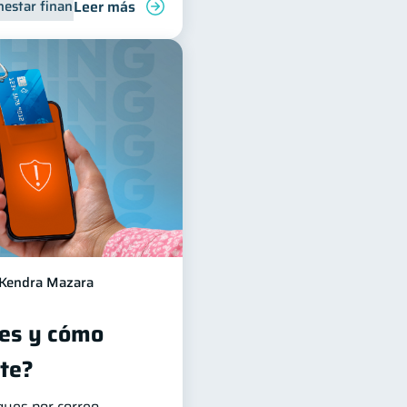
Leer más
nestar financiero
Manejo de deudas
Finanzas familiares
Control de deud
Kendra Mazara
 es y cómo
te?
aques por correo