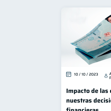
Finanzas para mujeres
20
Entidad financiera
Pr
8
Historial crediticio
Ser
6
Cuenta Abandonada
I
2
Educación Financiera
1
Salud mental
ahorro
1
10 / 10 / 2023
Impacto de las
nuestras decis
financieras