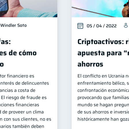
Windler Soto
05 / 04 / 2022
fas:
Criptoactivos: 
es de cómo
apuesta para “
lo
ahorros
tor financiero es
El conflicto en Ucrania 
interés de delincuentes
enfrentamiento bélico, 
ncias a costa de
confrontación económica
 El riesgo de fraude es
provocando que familias
uciones financieras
mundo se hagan pregunt
d de proveer un clima
de sus ahorros e inver
n con sus clientes, no es
históricamente han goza
uarios también deben