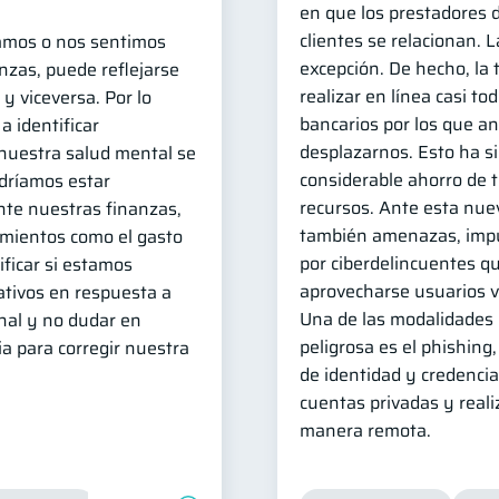
en que los prestadores d
clientes se relacionan. 
amos o nos sentimos
excepción. De hecho, la 
nzas, puede reflejarse
realizar en línea casi to
y viceversa. Por lo
bancarios por los que a
a identificar
desplazarnos. Esto ha s
uestra salud mental se
considerable ahorro de 
odríamos estar
recursos. Ante esta nue
te nuestras finanzas,
también amenazas, impu
mientos como el gasto
por ciberdelincuentes q
ficar si estamos
aprovecharse usuarios v
tivos en respuesta a
Una de las modalidades
nal y no dudar en
peligrosa es el phishing
a para corregir nuestra
de identidad y credencia
cuentas privadas y reali
manera remota.