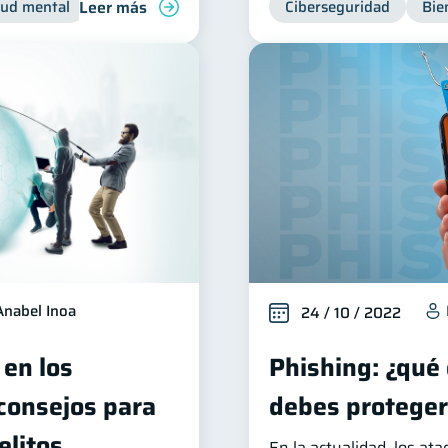
Leer más
lud mental
Inclusión financiera
Finanzas para jóvenes
Ciberseguridad
Bie
Anabel Inoa
24 / 10 / 2022
 en los
Phishing: ¿qué
 consejos para
debes proteger
elitos
En la actualidad, los at