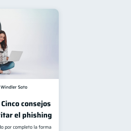
eudas
10
6
ncos
Vacaciones
4
2
Finanzas en Pareja
1
versiones
1
información financiera
1
Windler Soto
 Cinco consejos
itar el phishing
do por completo la forma