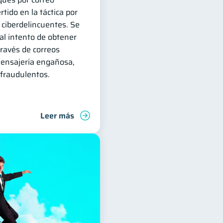
tido en la táctica por
 ciberdelincuentes. Se
al intento de obtener
través de correos
mensajería engañosa,
fraudulentos.
Leer más
ra
Finanzas para jóvenes
Manejo de deudas
Finanzas