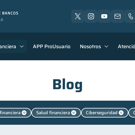
anciera
APP ProUsuario
Nosotros
Atenció
Blog
financiera
Salud financiera
Ciberseguridad
13
12
5
Manejo de deudas
Educación financiera
Finanzas p
31
31
nanzas familiares
Inclusión financiera
Bienestar fi
25
22