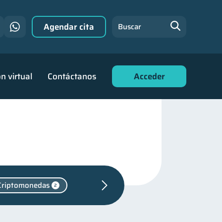
Agendar cita
Buscar
n virtual
Contáctanos
Acceder
Criptomonedas
2
ara jóvenes
30
nanciero
22