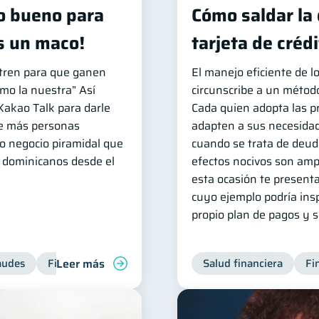
o bueno para
Cómo saldar la
s un maco!
tarjeta de créd
tren para que ganen
El manejo eficiente de l
mo la nuestra” Así
circunscribe a un método
Kakao Talk para darle
Cada quien adopta las p
ue más personas
adapten a sus necesidad
o negocio piramidal que
cuando se trata de deuda
e dominicanos desde el
efectos nocivos son amp
esta ocasión te presenta
cuyo ejemplo podría insp
propio plan de pagos y sa
Leer más
audes
Finanzas personales
Salud financiera
Fi