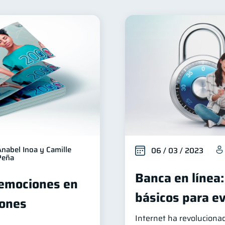
Productos financieros
Organización Financiera
D
11
10
éstamos
Ahorro
Consejos
Tarjeta de crédito
8
8
6
vicios
Derechos & Deberes
Superintendencia de Ba
4
4
nversiones
Cuenta Inactiva
Finanzas Personales
2
1
1
Fraudes
Mipymes
Información financiera
in
1
1
1
Retiro
Doble sueldo
Gasto responsable
1
1
1
1
Anabel Inoa y Camille
06 / 03 / 2023
Peña
Banca en línea:
 emociones en
básicos para ev
iones
Internet ha revoluciona