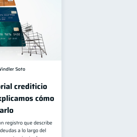
indler Soto
rial crediticio
xplicamos cómo
arlo
 un registro que describe
eudas a lo largo del