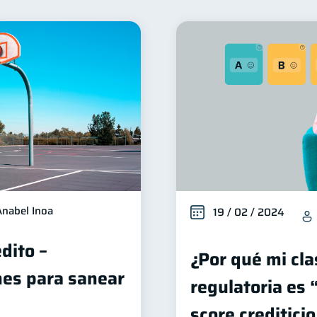
Finanzas para mujeres
Salud financiera
Productos 
20
12
Deudas
Préstamos
Ahorro
Consejos
10
8
8
6
Deberes
Superintendencia de Bancos
Vacaciones
4
4
2
nversiones
Cuenta Inactiva
Finanzas Personales
2
1
1
Fraudes
Mipymes
Información financiera
in
1
1
1
Retiro
Doble sueldo
Gasto responsable
1
1
1
1
Anabel Inoa
19 / 02 / 2024
dito –
¿Por qué mi cla
es para sanear
regulatoria es 
score creditici