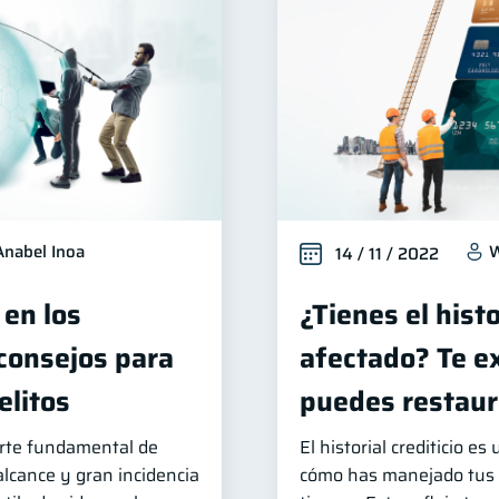
Anabel Inoa
W
14 / 11 / 2022
 en los
¿Tienes el histo
 consejos para
afectado? Te e
elitos
puedes restaur
arte fundamental de
El historial crediticio es
 alcance y gran incidencia
cómo has manejado tus d