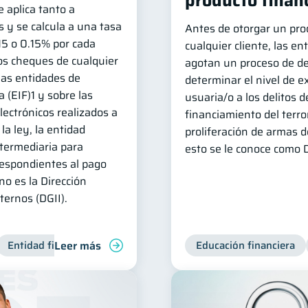
producto finan
e aplica tanto a
y se calcula a una tasa
Antes de otorgar un prod
15 o 0.15% por cada
cualquier cliente, las en
los cheques de cualquier
agotan un proceso de de
las entidades de
determinar el nivel de 
 (EIF)1 y sobre las
usuaria/o a los delitos d
lectrónicos realizados a
financiamiento del terro
la ley, la entidad
proliferación de armas d
ntermediaria para
esto se le conoce como D
respondientes al pago
no es la Dirección
ernos (DGII).
Leer más
Entidad financiera
Productos financieros
Educación financiera
Inclusión fin