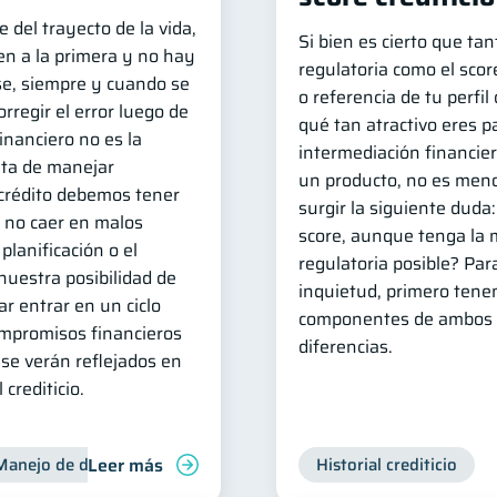
e del trayecto de la vida,
Si bien es cierto que tant
en a la primera y no hay
regulatoria como el score
e, siempre y cuando se
o referencia de tu perfil
orregir el error luego de
qué tan atractivo eres p
financiero no es la
intermediación financier
ata de manejar
un producto, no es meno
 crédito debemos tener
surgir la siguiente duda
a no caer en malos
score, aunque tenga la m
planificación o el
regulatoria posible? Par
uestra posibilidad de
inquietud, primero ten
ar entrar en un ciclo
componentes de ambos i
mpromisos financieros
diferencias.
e se verán reflejados en
crediticio.
Leer más
Manejo de deudas
Control de deudas
Historial crediticio