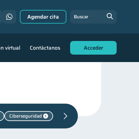
Agendar cita
Buscar
n virtual
Contáctanos
Acceder
Ciberseguridad
5
iera
31
financiera
22