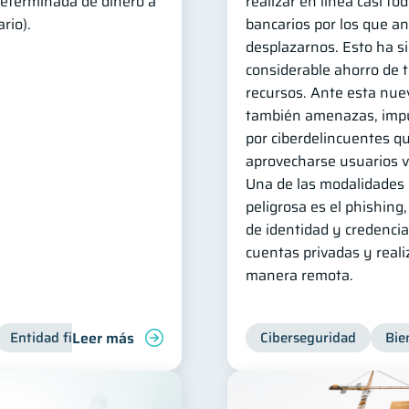
eterminada de dinero a
realizar en línea casi to
rio).
bancarios por los que a
desplazarnos. Esto ha s
considerable ahorro de 
recursos. Ante esta nue
también amenazas, impu
por ciberdelincuentes q
aprovecharse usuarios v
Una de las modalidades
peligrosa es el phishing
de identidad y credencia
cuentas privadas y reali
manera remota.
Leer más
Entidad financiera
Finanzas personales
Ciberseguridad
Bienestar finan
Bie