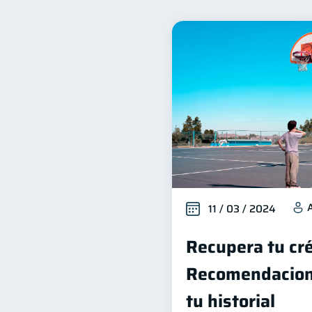
Bienestar financiero
22
Organización Financiera
10
Servicios
Derechos & 
4
Cuenta Abandonada
I
2
Educación Financiera
1
Salud mental
ahorro
1
11 / 03 / 2024
Recupera tu cré
Recomendacion
tu historial