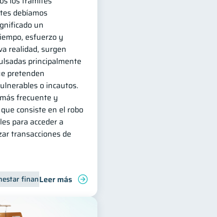
dos los trámites
ntes debíamos
ignificado un
tiempo, esfuerzo y
va realidad, surgen
lsadas principalmente
ue pretenden
ulnerables o incautos.
 más frecuente y
, que consiste en el robo
les para acceder a
zar transacciones de
Leer más
ciero
nestar financiero