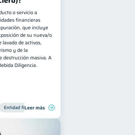
ciero)?
ucto o servicio a
tidades financieras
puración, que incluye
exposición de su nueva/o
e lavado de activos,
rismo y de la
e destrucción masiva. A
ebida Diligencia.
Leer más
anciera
Entidad financiera
Finanzas para jóvenes
Productos financieros
Manejo de deudas
Inclusión fin
Fina