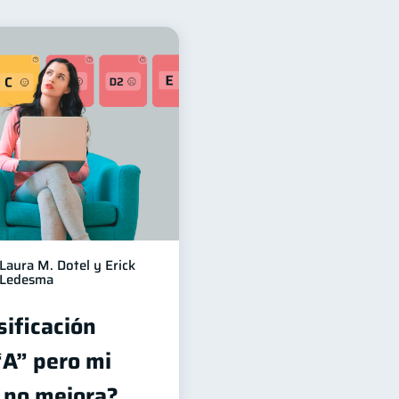
financieros
11
Tarjeta de crédito
6
Finanzas en Pareja
1
versiones
1
información financiera
1
Laura M. Dotel y Erick
Ledesma
sificación
“A” pero mi
o no mejora?