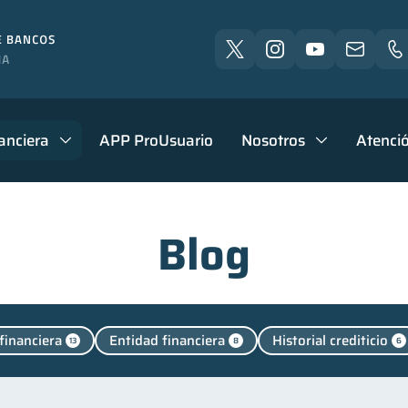
anciera
APP ProUsuario
Nosotros
Atenció
Blog
financiera
Entidad financiera
Historial crediticio
13
8
6
as personales
Manejo de deudas
Educación financ
44
31
Control de deudas
Finanzas familiares
Inclusión 
30
25