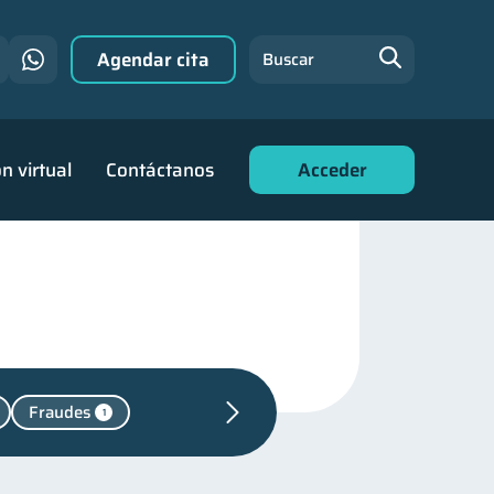
Agendar cita
Buscar
n virtual
Contáctanos
Acceder
Fraudes
1
nanzas para jóvenes
30
nanciero
22