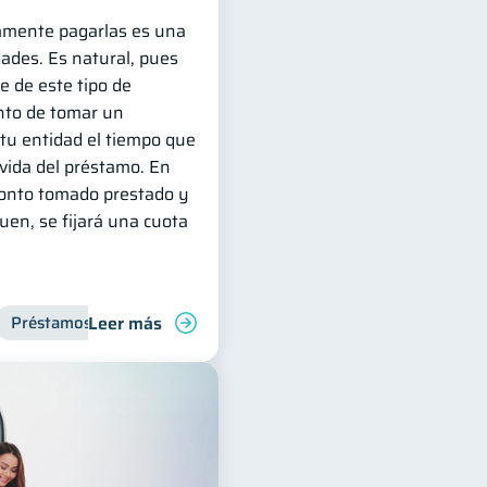
amente pagarlas es una
dades. Es natural, pues
e de este tipo de
to de tomar un
tu entidad el tiempo que
 vida del préstamo. En
monto tomado prestado y
quen, se fijará una cuota
Leer más
ciero
Préstamos
Productos financieros
Finanzas para jóvene