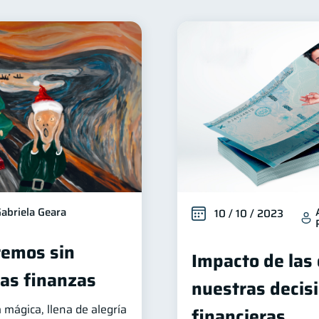
Salud financiera
Productos financieros
Organizac
12
11
iera
Préstamos
Ahorro
Consejos
Tar
8
8
8
6
vicios
Derechos & Deberes
Superintendencia de Ba
4
4
a Abandonada
Inversiones
Cuenta Inactiva
F
2
2
1
ucación Financiera
Información financiera
inversio
1
1
Gasto responsable
información financiera
1
1
abriela Geara
10 / 10 / 2023
remos sin
Impacto de las
ras finanzas
nuestras decis
mágica, llena de alegría
financieras