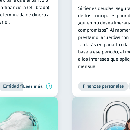
dor), para que el banco o
 financiera (el librado)
Si tienes deudas, segur
eterminada de dinero a
de tus principales priori
rio).
¿quién no desea liberars
compromisos? Al momen
préstamo, acuerdas con 
tardarás en pagarlo o la
base a ese período, al 
a los intereses que apli
mensual.
Leer más
Entidad financiera
Finanzas personales
Finanzas personales
Bienestar finan