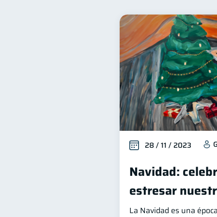
Finanzas para mujeres
20
Deudas
Entidad financ
10
Historial crediticio
Ser
6
Criptomonedas
Cuent
2
Finanzas en Pareja
Ed
1
Retiro
Doble sueldo
1
1
G
28 / 11 / 2023
Navidad: celeb
estresar nuest
La Navidad es una época 