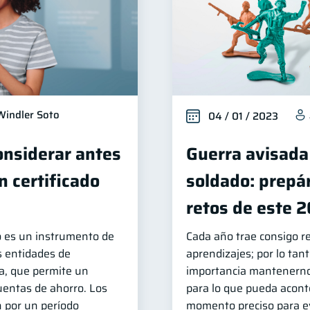
Windler Soto
04 / 01 / 2023
onsiderar antes
Guerra avisada
n certificado
soldado: prepár
retos de este 
to es un instrumento de
Cada año trae consigo r
as entidades de
aprendizajes; por lo tan
a, que permite un
importancia mantenerno
uentas de ahorro. Los
para lo que pueda aconte
n por un período
momento preciso para e