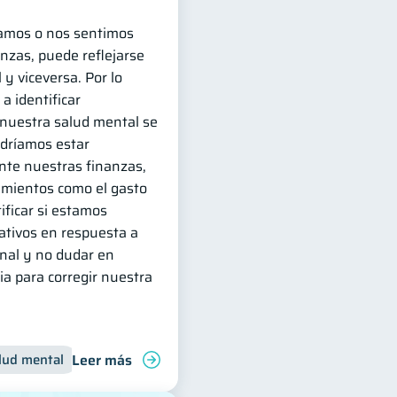
amos o nos sentimos
nzas, puede reflejarse
y viceversa. Por lo
a identificar
uestra salud mental se
odríamos estar
te nuestras finanzas,
amientos como el gasto
ificar si estamos
ativos en respuesta a
nal y no dudar en
ia para corregir nuestra
Leer más
lud mental
Inclusión financiera
Finanzas para jóvenes