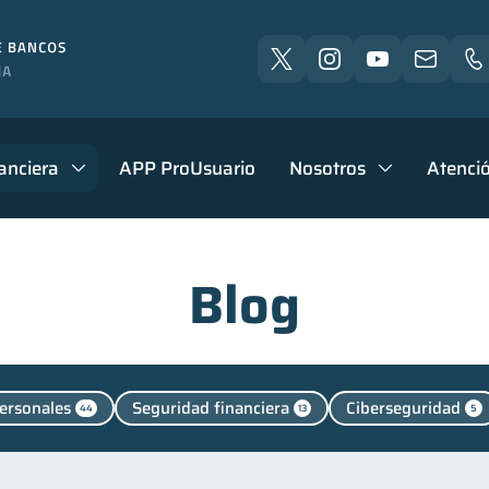
anciera
APP ProUsuario
Nosotros
Atenció
Blog
ersonales
Seguridad financiera
Ciberseguridad
44
13
5
l
Manejo de deudas
Educación financiera
Fi
1
31
31
nanzas familiares
Inclusión financiera
Bienestar fi
25
22