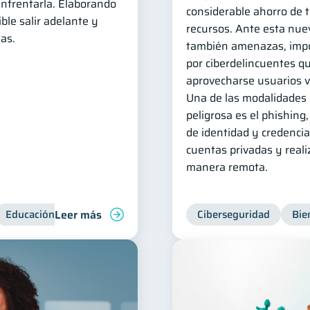
 enfrentarla. Elaborando
considerable ahorro de 
ble salir adelante y
recursos. Ante esta nue
as.
también amenazas, impu
por ciberdelincuentes q
aprovecharse usuarios v
Una de las modalidades
peligrosa es el phishing
de identidad y credencia
cuentas privadas y reali
manera remota.
Leer más
Educación financiera
Deudas
Ciberseguridad
Bie