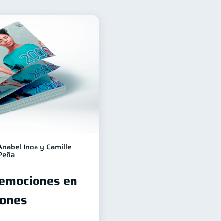
ión Financiera
10
jeta de crédito
6
ncos
Vacaciones
4
2
inanzas Personales
1
nes
ahorro
1
1
Anabel Inoa y Camille
Peña
 emociones en
iones