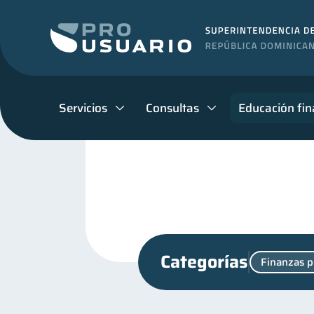
Servicios
Consultas
Educación fin
Categorías
Finanzas p
Mipymes
Salud menta
1
Control de deudas
Fi
30