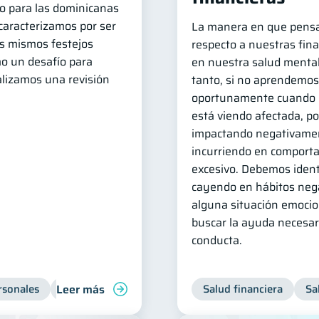
do para las dominicanas
caracterizamos por ser
La manera en que pens
os mismos festejos
respecto a nuestras fina
o un desafío para
en nuestra salud mental 
ealizamos una revisión
tanto, si no aprendemos 
oportunamente cuando n
está viendo afectada, p
impactando negativamen
incurriendo en comport
excesivo. Debemos ident
cayendo en hábitos neg
alguna situación emocio
buscar la ayuda necesar
conducta.
Leer más
rsonales
Educación financiera
Salud financiera
Salud financiera
Sa