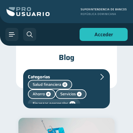
Acceder
Blog
Categorías
Salud financiera
12
Ahorro
Servicios
8
4
Finanzas personales
44
Manejo de deudas
31
Educación financiera
31
Finanzas para jóvenes
30