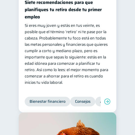
Siete recomendaciones para que
Retiro
Doble sueldo
planifiques tu retiro desde tu primer
1
1
empleo
Gasto responsable
1
Si eres muy joven y estás en tus veinte, es
información financiera
1
posible que el término ‘retiro’ ni te pase por la
cabeza. Probablemente tu foco está en todas
las metas personales y financieras que quieres
cumplir a corto y mediano plazo, pero es
importante que sepas lo siguiente: estás en la
edad idónea para comenzar a planificar tu
retiro. Así como lo lees: el mejor momento para
comenzar a ahorrar para el retiro es cuando
inicias tu vida laboral.
Bienestar financiero
Consejos
Ahorro
Finanz