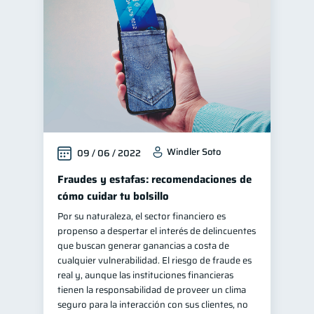
Control de deudas
30
Finanzas familiares
25
Inclusión financiera
22
Bienestar financiero
22
Finanzas para mujeres
20
Seguridad financiera
13
Windler Soto
09 / 06 / 2022
Productos financieros
11
Organización Financiera
Fraudes y estafas: recomendaciones de
10
cómo cuidar tu bolsillo
Deudas
10
Por su naturaleza, el sector financiero es
Entidad financiera
8
propenso a despertar el interés de delincuentes
Préstamos
Consejos
que buscan generar ganancias a costa de
8
6
cualquier vulnerabilidad. El riesgo de fraude es
Tarjeta de crédito
6
real y, aunque las instituciones financieras
Historial crediticio
tienen la responsabilidad de proveer un clima
6
seguro para la interacción con sus clientes, no
Ciberseguridad
5