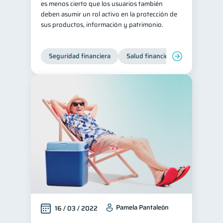
es menos cierto que los usuarios también
deben asumir un rol activo en la protección de
Derechos & Deberes
4
sus productos, información y patrimonio.
Superintendencia de Bancos
4
Vacaciones
2
Seguridad financiera
Salud financiera
Criptomonedas
2
Cuenta Abandonada
2
Inversiones
2
Cuenta Inactiva
1
Finanzas Personales
1
Finanzas en Pareja
1
Educación Financiera
1
Fraudes
Mipymes
1
1
Información financiera
1
inversiones
1
Pamela Pantaleón
16 / 03 / 2022
Salud mental
ahorro
1
1