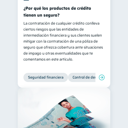
¿Por qué los productos de crédito
inversiones
ahorro
1
1
tienen un seguro?
Retiro
Doble sueldo
1
1
La contratación de cualquier crédito conlleva
Gasto responsable
1
ciertos riesgos que las entidades de
intermediación financiera y sus clientes suelen
información financiera
1
mitigar con la contratación de una póliza de
seguro que ofrezca cobertura ante situaciones
de impago u otras eventualidades que te
comentamos en este artículo.
Seguridad financiera
Control de deudas
Manejo d