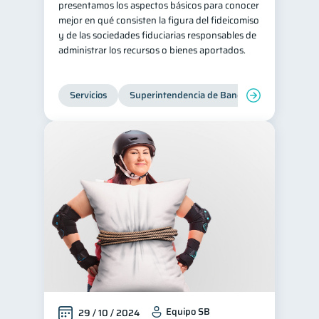
presentamos los aspectos básicos para conocer
mejor en qué consisten la figura del fideicomiso
Tarjeta de crédito
6
y de las sociedades fiduciarias responsables de
Historial crediticio
6
administrar los recursos o bienes aportados.
Ciberseguridad
5
Servicios
4
Servicios
Superintendencia de Bancos
Derechos & Deberes
4
Vacaciones
2
Criptomonedas
2
Cuenta Abandonada
2
Inversiones
2
Finanzas Personales
1
Finanzas en Pareja
1
Educación Financiera
1
Mipymes
1
Equipo SB
29 / 10 / 2024
Información financiera
1