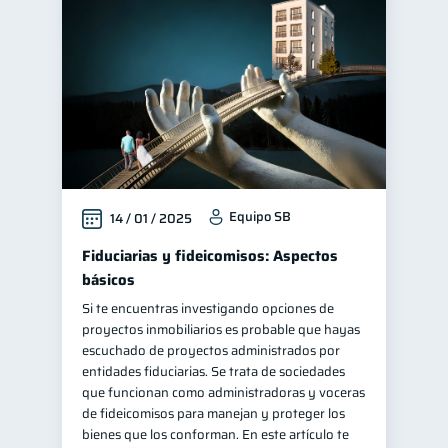
Manejo de deudas
31
Educación financiera
31
Finanzas para jóvenes
30
Control de deudas
30
Finanzas familiares
25
Inclusión financiera
22
Equipo SB
14 / 01 / 2025
Bienestar financiero
22
Salud financiera
Fiduciarias y fideicomisos: Aspectos
12
básicos
Productos financieros
11
Si te encuentras investigando opciones de
Organización Financiera
10
proyectos inmobiliarios es probable que hayas
Deudas
escuchado de proyectos administrados por
10
entidades fiduciarias. Se trata de sociedades
Entidad financiera
8
que funcionan como administradoras y voceras
Préstamos
Ahorro
de fideicomisos para manejan y proteger los
8
8
bienes que los conforman. En este artículo te
Consejos
6