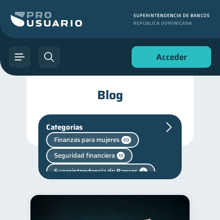
Acceder
Blog
Categorías
Finanzas para mujeres
20
Seguridad financiera
13
Superintendencia de Bancos
4
Cuenta Inactiva
1
Fraudes
Salud mental
1
1
Finanzas personales
44