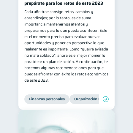
prepárate para los retos de este 2023
Salud mental
ahorro
1
1
Cada año trae consigo retos, cambios y
aprendizajes; por lo tanto, es de suma
Retiro
Doble sueldo
1
1
importancia mantenernos atentos y
Gasto responsable
1
prepararnos para lo que pueda acontecer. Este
es el momento preciso para evaluar nuevas
información financiera
1
oportunidades y poner en perspectiva lo que
realmente es importante. Como “guerra avisada
no mata soldado”, ahora es el mejor momento
para idear un plan de acción. A continuación, te
hacemos algunas recomendaciones para que
puedas afrontar con éxito los retos económicos
de este 2023.
Finanzas personales
Organización Financiera
Edu