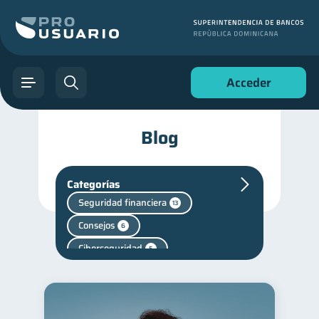
Acceder
Blog
Categorías
Seguridad financiera
13
Consejos
6
Ciberseguridad
5
Finanzas en Pareja
1
inversiones
1
Finanzas personales
44