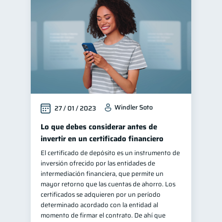
Manejo de deudas
31
Educación financiera
31
Finanzas para jóvenes
30
Control de deudas
30
Finanzas familiares
25
Inclusión financiera
22
Windler Soto
27 / 01 / 2023
Bienestar financiero
22
Finanzas para mujeres
Lo que debes considerar antes de
20
invertir en un certificado financiero
Salud financiera
12
El certificado de depósito es un instrumento de
Productos financieros
11
inversión ofrecido por las entidades de
Organización Financiera
intermediación financiera, que permite un
10
mayor retorno que las cuentas de ahorro. Los
Deudas
10
certificados se adquieren por un período
Entidad financiera
determinado acordado con la entidad al
8
momento de firmar el contrato. De ahí que
Préstamos
Ahorro
8
8