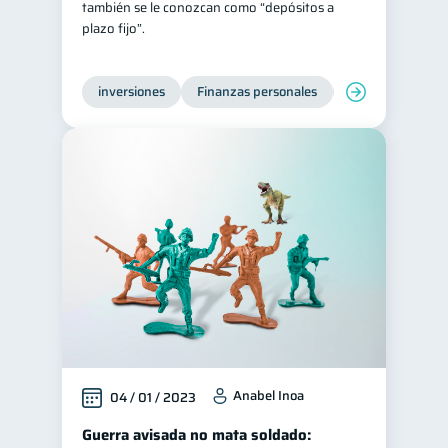
también se le conozcan como “depósitos a
plazo fijo”.
Tarjeta de crédito
6
Historial crediticio
6
inversiones
Finanzas personales
Educación financ
Servicios
4
Derechos & Deberes
4
Superintendencia de Bancos
4
Vacaciones
2
Criptomonedas
2
Cuenta Abandonada
2
Inversiones
2
Cuenta Inactiva
1
Finanzas Personales
1
Educación Financiera
1
Anabel Inoa
04 / 01 / 2023
Fraudes
Mipymes
1
1
Guerra avisada no mata soldado:
Información financiera
1