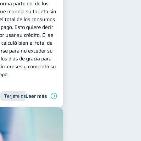
forma parte del de los
e maneja su tarjeta sin
l total de los consumos
 pago. Esto quiere decir
r usar su crédito. Él se
calculó bien el total de
irse para no exceder su
os días de gracia para
intereses y completó su
mpo.
Leer más
Tarjeta de crédito
Manejo de deudas
Deudas
Finanzas familiares
Manejo de deudas
Control de de
Contr