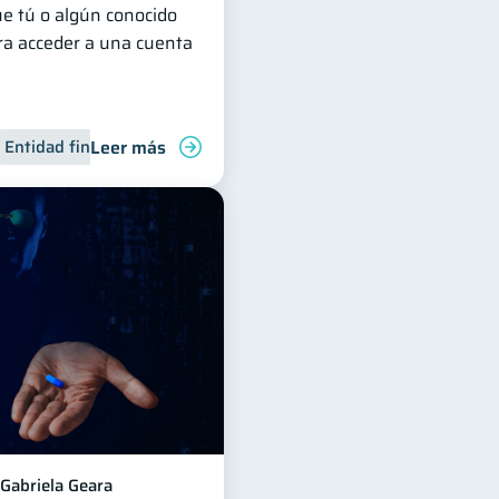
ue tú o algún conocido
ara acceder a una cuenta
Leer más
para jóvenes
Entidad financiera
Manejo de deudas
Finanzas familiares
Gabriela Geara