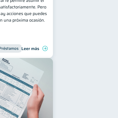
ual te permite asumir el
atisfactoriamente. Pero
 hay acciones que puedes
en una próxima ocasión.
Leer más
Préstamos
Productos financieros
Deudas
Inclusión f