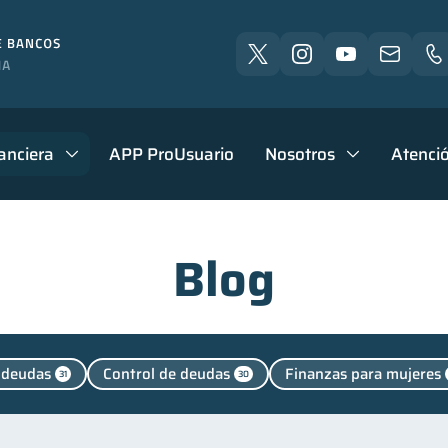
anciera
APP ProUsuario
Nosotros
Atenció
Blog
 deudas
Control de deudas
Finanzas para mujeres
31
30
Entidad financiera
Criptomonedas
Finanzas en Pa
8
2
Educación financiera
Finanzas para jóvenes
Finanz
31
30