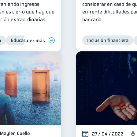
 teniendo ingresos
considerar en caso de q
én es cierto que hay que
enfrente dificultades p
ción extraordinarias.
bancaria.
Leer más
a
Educación financiera
Inclusión financiera
Inclusión financiera
Finanzas 
Maylen Cuello
27 / 04 / 2022