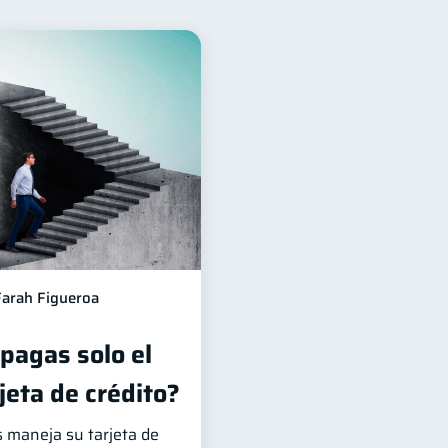
anciera
12
Tarjeta de crédito
6
Cuenta Inactiva
2
1
rmación financiera
1
información financiera
1
Farah Figueroa
 pagas solo el
jeta de crédito?
s maneja su tarjeta de