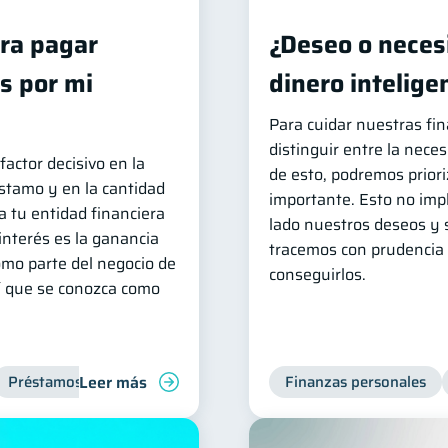
ra pagar
¿Deseo o necesi
s por mi
dinero intelig
Para cuidar nuestras fi
distinguir entre la neces
factor decisivo en la
de esto, podremos priori
stamo y en la cantidad
importante. Esto no imp
a tu entidad financiera
lado nuestros deseos y 
 interés es la ganancia
tracemos con prudencia 
omo parte del negocio de
conseguirlos.
hí que se conozca como
Leer más
Préstamos
Productos financieros
Finanzas personales
Finanzas para jóvene