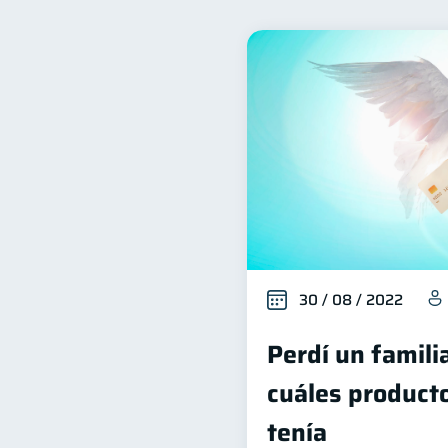
Inclusión financiera
B
22
Organización Financiera
10
Historial crediticio
Cib
6
Superintendencia de Bancos
Finanzas Personales
E
1
Salud mental
ahorro
1
30 / 08 / 2022
Perdí un famili
cuáles producto
tenía