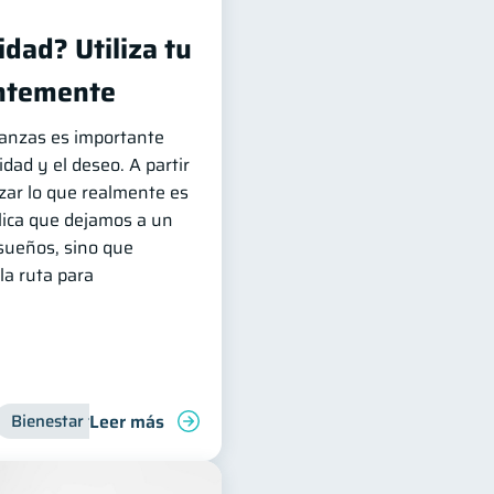
dad? Utiliza tu
entemente
nanzas es importante
idad y el deseo. A partir
zar lo que realmente es
lica que dejamos a un
sueños, sino que
la ruta para
Leer más
s
Bienestar financiero
Manejo de deudas
Organización Financiera
Finanzas familiares
Control de 
Inclusión