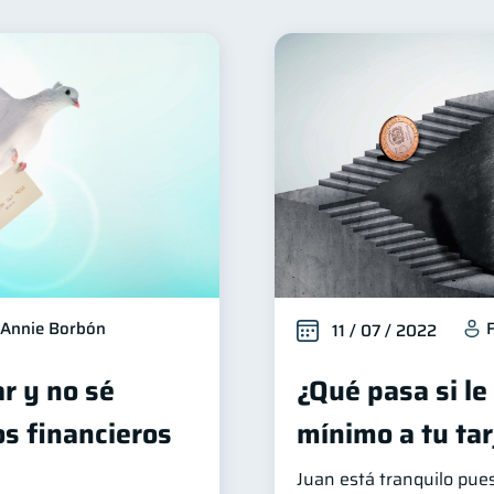
ienestar financiero
Seguridad financiera
Salud fin
22
13
Deudas
Préstamos
Ahorro
Consejos
10
8
8
6
erseguridad
Servicios
Derechos & Deberes
5
4
4
Vacaciones
Cuenta Abandonada
Inversiones
4
2
2
ducación Financiera
Fraudes
Mipymes
Info
1
1
1
Retiro
Doble sueldo
Gasto responsable
1
1
1
1
Annie Borbón
11 / 07 / 2022
ar y no sé
¿Qué pasa si le
s financieros
mínimo a tu tar
Juan está tranquilo pue