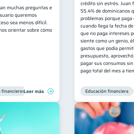
crédito sin estrés. Juan 
legan muchas preguntas e
55.4% de dominicanos qu
Usuario queremos
problemas porque paga e
eso sea menos difícil.
cuando llega la fecha de
mos orientar sobre cómo
que no paga intereses po
siente como un genio, él 
gastos que podía permit
presupuesto, aprovechó l
pagar sus consumos sin 
pago total del mes a tie
Leer más
 financieros
Inclusión financiera
Finanzas para jóvenes
Educación financiera