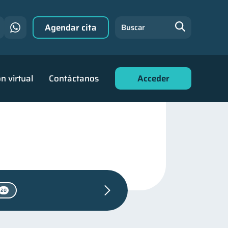
Agendar cita
Buscar
n virtual
Contáctanos
Acceder
20
reja
inversiones
1
1
as familiares
25