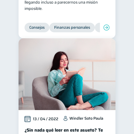
llegando incluso a parecernos una misión
imposible.
Tarjeta de crédito
6
Historial crediticio
6
Consejos
Finanzas personales
Educación financie
Ciberseguridad
5
Servicios
4
Derechos & Deberes
4
Superintendencia de Bancos
4
Cuenta Abandonada
2
Inversiones
2
Finanzas Personales
1
Finanzas en Pareja
1
Educación Financiera
1
Fraudes
1
Windler Soto Paula
13 / 04 / 2022
Información financiera
1
¿Sin nada qué leer en este asueto? Te
Salud mental
ahorro
1
1