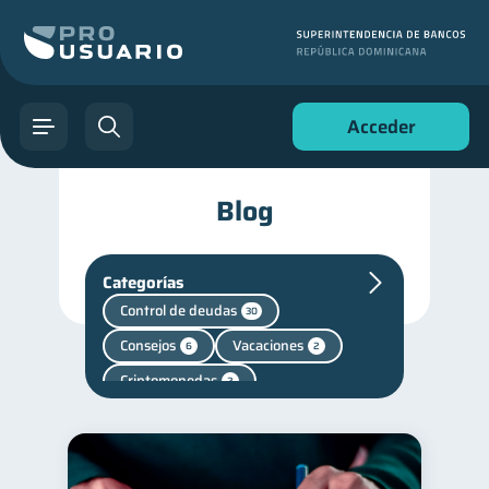
Acceder
Blog
Categorías
Control de deudas
30
Consejos
Vacaciones
6
2
Criptomonedas
2
Cuenta Inactiva
1
Mipymes
inversiones
1
1
Finanzas personales
44