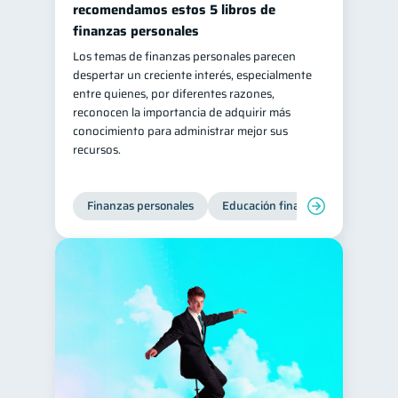
recomendamos estos 5 libros de
Retiro
Doble sueldo
1
1
finanzas personales
Gasto responsable
Los temas de finanzas personales parecen
1
despertar un creciente interés, especialmente
información financiera
1
entre quienes, por diferentes razones,
reconocen la importancia de adquirir más
conocimiento para administrar mejor sus
recursos.
Finanzas personales
Educación financiera
Bienest