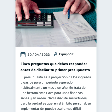
Manejo de deudas
31
Educación financiera
31
Finanzas para jóvenes
30
Finanzas familiares
25
Inclusión financiera
22
Bienestar financiero
22
Equipo SB
20 / 04 / 2022
Finanzas para mujeres
20
Seguridad financiera
Cinco preguntas que debes responder
13
antes de diseñar tu primer presupuesto
Salud financiera
12
El presupuesto es la proyección de los ingresos
Productos financieros
11
y gastos para un periodo esperado,
Organización Financiera
habitualmente un mes o un año. Se trata de
10
una herramienta clave para unas finanzas
Deudas
10
sanas y en orden. Nadie discute sus virtudes,
Entidad financiera
pero la verdad es que, en el ámbito personal, su
8
implementación puede resultarnos difícil,
Préstamos
Ahorro
8
8