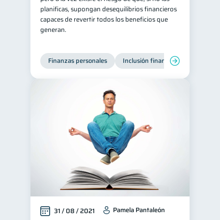
planificas, supongan desequilibrios financieros
inversiones
ahorro
1
1
capaces de revertir todos los beneficios que
generan.
Retiro
Doble sueldo
1
1
Gasto responsable
1
Finanzas personales
Inclusión financiera
Finanzas
información financiera
1
Pamela Pantaleón
31 / 08 / 2021