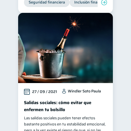
Seguridad financiera
Inclusión financiera
Finanza
Tarjeta de crédito
6
Historial crediticio
6
Ciberseguridad
5
Servicios
4
Derechos & Deberes
4
Superintendencia de Bancos
4
Vacaciones
2
Criptomonedas
2
Inversiones
2
Windler Soto Paula
27 / 09 / 2021
Finanzas Personales
1
Finanzas en Pareja
Salidas sociales: cómo evitar que
1
enfermen tu bolsillo
Educación Financiera
1
Las salidas sociales pueden tener efectos
Fraudes
1
bastante positivos en tu estabilidad emocional,
Información financiera
pero a la vez existe el riesgo de que, si no las
1