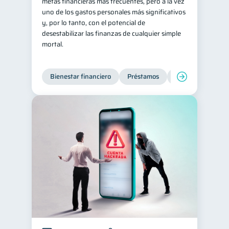
metas financieras más frecuentes, pero a la vez
uno de los gastos personales más significativos
y, por lo tanto, con el potencial de
desestabilizar las finanzas de cualquier simple
mortal.
Bienestar financiero
Préstamos
Ahorro
Finan