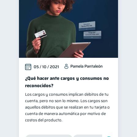
Manejo de deudas
31
Educación financiera
31
Finanzas para jóvenes
30
Control de deudas
30
Finanzas familiares
25
Inclusión financiera
22
Pamela Pantaleón
05 / 10 / 2021
Bienestar financiero
22
Seguridad financiera
¿Qué hacer ante cargos y consumos no
13
reconocidos?
Salud financiera
12
Los cargos y consumos implican débitos de tu
Productos financieros
11
cuenta, pero no son lo mismo. Los cargos son
Organización Financiera
aquellos débitos que se realizan en tu tarjeta o
10
cuenta de manera automática por motivo de
Deudas
10
costos del producto.
Entidad financiera
8
Préstamos
Consejos
8
6