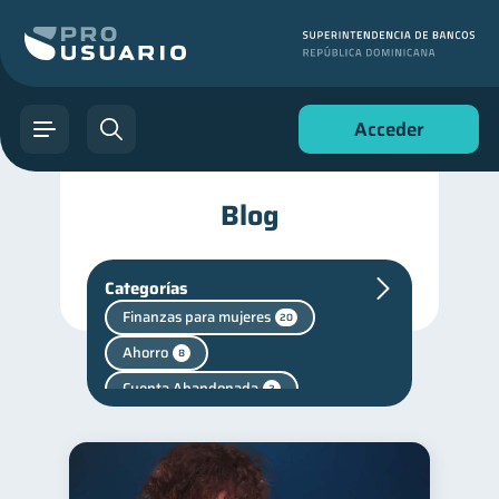
Acceder
Blog
Categorías
Finanzas para mujeres
20
Ahorro
8
Cuenta Abandonada
2
Cuenta Inactiva
1
Mipymes
Salud mental
1
1
Finanzas personales
44