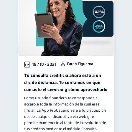
Manejo de deudas
31
Educación financiera
31
Finanzas para jóvenes
30
Control de deudas
30
Finanzas familiares
25
Inclusión financiera
22
Farah Figueroa
18 / 10 / 2021
Bienestar financiero
22
Seguridad financiera
Tu consulta crediticia ahora está a un
13
clic de distancia. Te contamos en qué
Salud financiera
12
consiste el servicio y cómo aprovecharlo
Productos financieros
11
Como usuario financiero te corresponde el
Organización Financiera
10
acceso a toda la información de la cual eres
titular. La App ProUsuario está a tu disposición
Deudas
10
desde cualquier dispositivo vía web y te
Entidad financiera
permite mantenerte al tanto de la evolución de
8
tus créditos mediante el módulo Consulta
Préstamos
Consejos
8
6