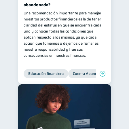
abandonada?
Salud mental
ahorro
1
1
Una recomendación importante para manejar
Doble sueldo
1
nuestros productos financieros es la de tener
claridad del estatus en que se encuentra cada
Gasto responsable
1
uno y conocer todas las condiciones que
información financiera
1
aplican respecto a los mismos, ya que cada
acción que tomemos o dejemos de tomar es
nuestra responsabilidad y trae sus
consecuencias en nuestras finanzas.
Educación financiera
Cuenta Abandonada
Cuenta