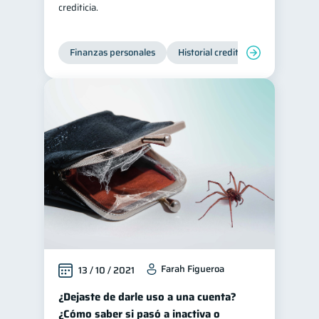
crediticia.
Tarjeta de crédito
6
Historial crediticio
6
Finanzas personales
Historial crediticio
Servicios
Ciberseguridad
5
Servicios
4
Derechos & Deberes
4
Superintendencia de Bancos
4
Criptomonedas
2
Cuenta Abandonada
2
Inversiones
2
Finanzas Personales
1
Finanzas en Pareja
1
Farah Figueroa
13 / 10 / 2021
Educación Financiera
1
Fraudes
¿Dejaste de darle uso a una cuenta?
1
¿Cómo saber si pasó a inactiva o
Información financiera
1