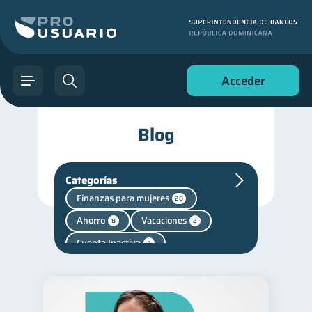
Acceder
Blog
Categorías
Finanzas para mujeres
20
Ahorro
Vacaciones
8
2
Cuenta Inactiva
1
Mipymes
inversiones
1
1
Retiro
1
Finanzas personales
44