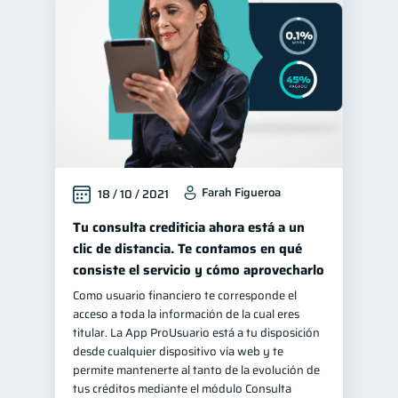
Educación financiera
31
Finanzas para jóvenes
30
Control de deudas
30
Finanzas familiares
25
Inclusión financiera
22
Bienestar financiero
22
Farah Figueroa
18 / 10 / 2021
Seguridad financiera
13
Salud financiera
Tu consulta crediticia ahora está a un
12
clic de distancia. Te contamos en qué
Productos financieros
11
consiste el servicio y cómo aprovecharlo
Organización Financiera
10
Como usuario financiero te corresponde el
Deudas
10
acceso a toda la información de la cual eres
titular. La App ProUsuario está a tu disposición
Entidad financiera
8
desde cualquier dispositivo vía web y te
Préstamos
Consejos
permite mantenerte al tanto de la evolución de
8
6
tus créditos mediante el módulo Consulta
Tarjeta de crédito
6