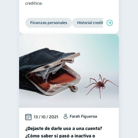
crediticia.
Historial crediticio
6
Ciberseguridad
5
Finanzas personales
Historial crediticio
Servicios
Derechos & Deberes
4
Vacaciones
2
Criptomonedas
2
Cuenta Abandonada
2
Inversiones
2
Cuenta Inactiva
1
Finanzas Personales
1
Finanzas en Pareja
1
Educación Financiera
1
Farah Figueroa
13 / 10 / 2021
Fraudes
1
Información financiera
¿Dejaste de darle uso a una cuenta?
1
¿Cómo saber si pasó a inactiva o
inversiones
1