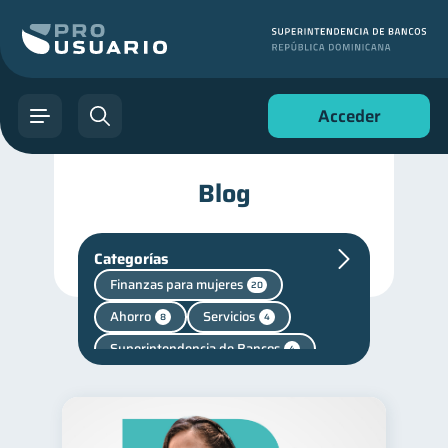
Acceder
Blog
Categorías
Finanzas para mujeres
20
Ahorro
Servicios
8
4
Superintendencia de Bancos
4
Mipymes
1
Finanzas personales
44
Manejo de deudas
31