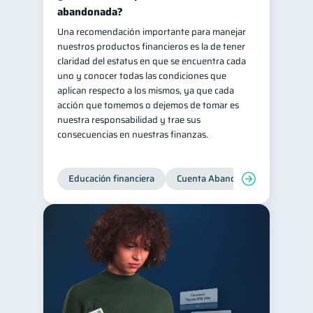
abandonada?
Salud mental
ahorro
1
1
Una recomendación importante para manejar
Retiro
Doble sueldo
1
1
nuestros productos financieros es la de tener
claridad del estatus en que se encuentra cada
Gasto responsable
1
uno y conocer todas las condiciones que
información financiera
1
aplican respecto a los mismos, ya que cada
acción que tomemos o dejemos de tomar es
nuestra responsabilidad y trae sus
consecuencias en nuestras finanzas.
Educación financiera
Cuenta Abandonada
Cuenta