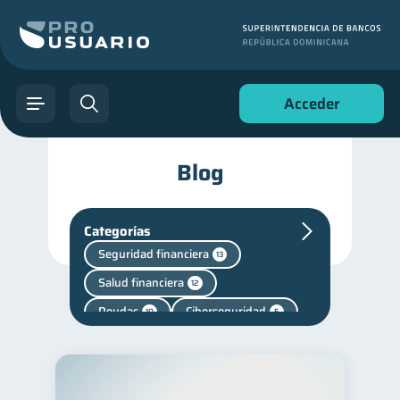
Acceder
Blog
Categorías
Seguridad financiera
13
Salud financiera
12
Deudas
Ciberseguridad
10
5
Criptomonedas
2
Finanzas en Pareja
1
Salud mental
Retiro
1
1