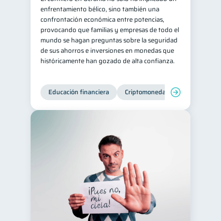
enfrentamiento bélico, sino también una
Doble sueldo
1
confrontación económica entre potencias,
provocando que familias y empresas de todo el
Gasto responsable
1
mundo se hagan preguntas sobre la seguridad
información financiera
1
de sus ahorros e inversiones en monedas que
históricamente han gozado de alta confianza.
Educación financiera
Criptomonedas