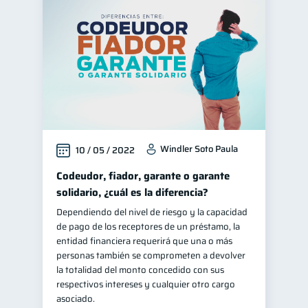
Finanzas personales
44
Manejo de deudas
31
Educación financiera
31
Finanzas para jóvenes
30
Control de deudas
30
Finanzas familiares
25
Windler Soto Paula
10 / 05 / 2022
Inclusión financiera
22
Bienestar financiero
Codeudor, fiador, garante o garante
22
solidario, ¿cuál es la diferencia?
Finanzas para mujeres
20
Dependiendo del nivel de riesgo y la capacidad
Productos financieros
11
de pago de los receptores de un préstamo, la
Organización Financiera
entidad financiera requerirá que una o más
10
personas también se comprometen a devolver
Entidad financiera
8
la totalidad del monto concedido con sus
Préstamos
Ahorro
respectivos intereses y cualquier otro cargo
8
8
asociado.
Consejos
6