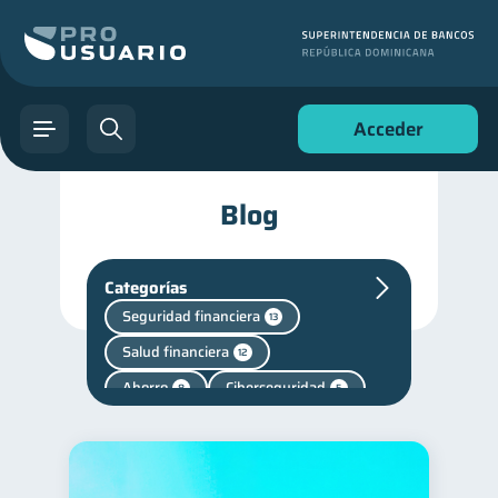
Acceder
Blog
Categorías
Seguridad financiera
13
Salud financiera
12
Ahorro
Ciberseguridad
8
5
Criptomonedas
2
Cuenta Inactiva
1
Finanzas en Pareja
1