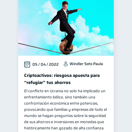
Finanzas personales
44
Manejo de deudas
31
Educación financiera
31
Finanzas para jóvenes
30
Control de deudas
30
Finanzas familiares
25
Windler Soto Paula
05 / 04 / 2022
Inclusión financiera
22
Bienestar financiero
Criptoactivos: riesgosa apuesta para
22
“refugiar” tus ahorros
Finanzas para mujeres
20
El conflicto en Ucrania no solo ha implicado un
Productos financieros
11
enfrentamiento bélico, sino también una
Organización Financiera
confrontación económica entre potencias,
10
provocando que familias y empresas de todo el
Deudas
10
mundo se hagan preguntas sobre la seguridad
Entidad financiera
de sus ahorros e inversiones en monedas que
8
históricamente han gozado de alta confianza.
Préstamos
Consejos
8
6