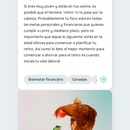
Si eres muy joven y estás en tus veinte, es
Retiro
Doble sueldo
1
1
posible que el término ‘retiro’ ni te pase por la
Gasto responsable
cabeza. Probablemente tu foco está en todas
1
las metas personales y financieras que quieres
información financiera
1
cumplir a corto y mediano plazo, pero es
importante que sepas lo siguiente: estás en la
edad idónea para comenzar a planificar tu
retiro. Así como lo lees: el mejor momento para
comenzar a ahorrar para el retiro es cuando
inicias tu vida laboral.
Bienestar financiero
Consejos
Ahorro
Finanz