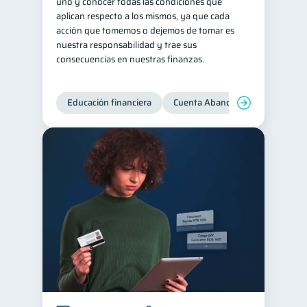
uno y conocer todas las condiciones que
aplican respecto a los mismos, ya que cada
acción que tomemos o dejemos de tomar es
nuestra responsabilidad y trae sus
consecuencias en nuestras finanzas.
Educación financiera
Cuenta Abandonada
Cuenta