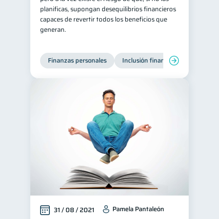
planificas, supongan desequilibrios financieros
Retiro
Doble sueldo
1
1
capaces de revertir todos los beneficios que
generan.
Gasto responsable
1
información financiera
1
Finanzas personales
Inclusión financiera
Finanzas
Pamela Pantaleón
31 / 08 / 2021