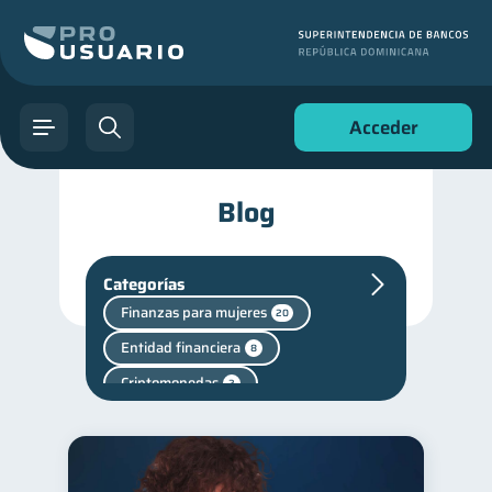
Acceder
Blog
Categorías
Finanzas para mujeres
20
Entidad financiera
8
Criptomonedas
2
Cuenta Inactiva
1
Fraudes
Salud mental
1
1
Finanzas personales
44