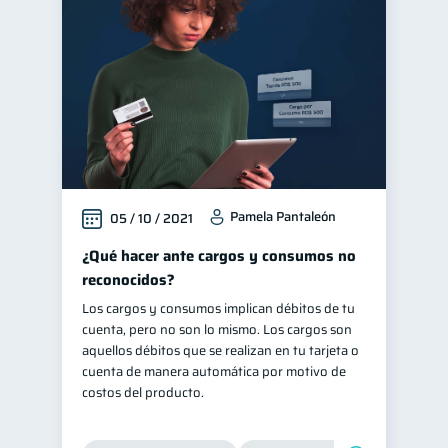
Manejo de deudas
31
Educación financiera
31
Finanzas para jóvenes
30
Control de deudas
30
Finanzas familiares
25
Inclusión financiera
22
Pamela Pantaleón
05 / 10 / 2021
Bienestar financiero
22
Seguridad financiera
¿Qué hacer ante cargos y consumos no
13
reconocidos?
Salud financiera
12
Los cargos y consumos implican débitos de tu
Productos financieros
11
cuenta, pero no son lo mismo. Los cargos son
Organización Financiera
aquellos débitos que se realizan en tu tarjeta o
10
cuenta de manera automática por motivo de
Deudas
Préstamos
10
8
costos del producto.
Ahorro
Consejos
8
6
Tarjeta de crédito
6