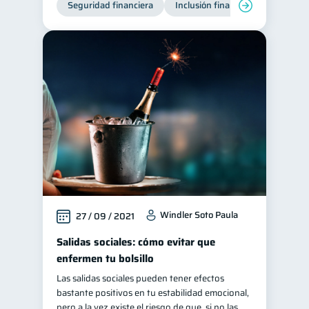
Seguridad financiera
Inclusión financiera
Finanza
Historial crediticio
6
Ciberseguridad
5
Servicios
4
Derechos & Deberes
4
Superintendencia de Bancos
4
Vacaciones
2
Cuenta Abandonada
2
Inversiones
2
Finanzas Personales
1
Windler Soto Paula
27 / 09 / 2021
Finanzas en Pareja
1
Educación Financiera
Salidas sociales: cómo evitar que
1
enfermen tu bolsillo
Mipymes
1
Las salidas sociales pueden tener efectos
Información financiera
1
bastante positivos en tu estabilidad emocional,
inversiones
ahorro
pero a la vez existe el riesgo de que, si no las
1
1