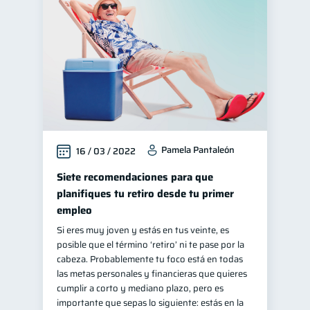
Educación financiera
31
Finanzas para jóvenes
30
Control de deudas
30
Finanzas familiares
25
Inclusión financiera
22
Bienestar financiero
22
Pamela Pantaleón
16 / 03 / 2022
Finanzas para mujeres
20
Salud financiera
Siete recomendaciones para que
12
planifiques tu retiro desde tu primer
Productos financieros
11
empleo
Organización Financiera
10
Si eres muy joven y estás en tus veinte, es
Deudas
10
posible que el término ‘retiro’ ni te pase por la
cabeza. Probablemente tu foco está en todas
Entidad financiera
8
las metas personales y financieras que quieres
Préstamos
Consejos
cumplir a corto y mediano plazo, pero es
8
6
importante que sepas lo siguiente: estás en la
Tarjeta de crédito
6