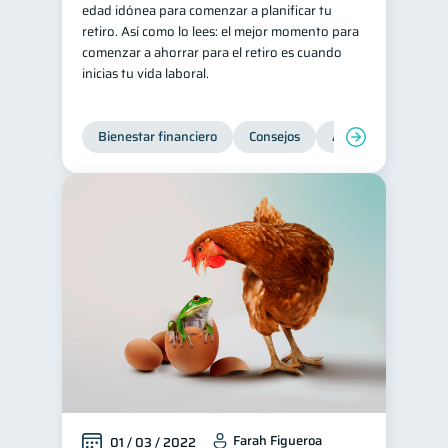
edad idónea para comenzar a planificar tu
Historial crediticio
retiro. Así como lo lees: el mejor momento para
6
comenzar a ahorrar para el retiro es cuando
Servicios
4
inicias tu vida laboral.
Derechos & Deberes
4
Superintendencia de Bancos
4
Bienestar financiero
Consejos
Ahorro
Finanz
Criptomonedas
2
Cuenta Abandonada
2
Inversiones
2
Cuenta Inactiva
1
Finanzas Personales
1
Finanzas en Pareja
1
Educación Financiera
1
Mipymes
1
Información financiera
1
Farah Figueroa
01 / 03 / 2022
Salud mental
ahorro
1
1