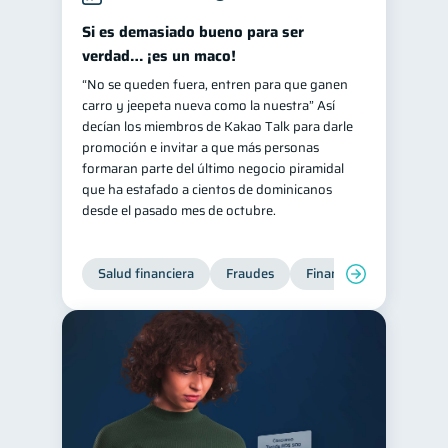
Doble sueldo
Si es demasiado bueno para ser
1
verdad… ¡es un maco!
Gasto responsable
1
“No se queden fuera, entren para que ganen
información financiera
1
carro y jeepeta nueva como la nuestra” Así
decían los miembros de Kakao Talk para darle
promoción e invitar a que más personas
formaran parte del último negocio piramidal
que ha estafado a cientos de dominicanos
desde el pasado mes de octubre.
Salud financiera
Fraudes
Finanzas personales