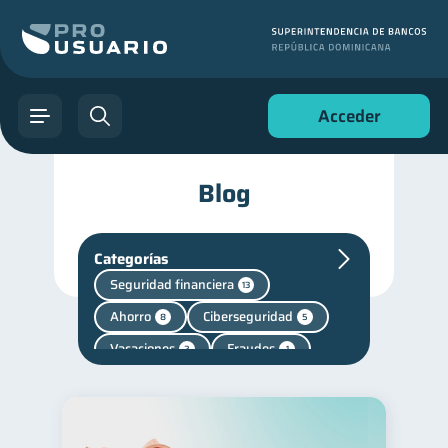
Acceder
Blog
Categorías
Seguridad financiera
13
Ahorro
Ciberseguridad
8
5
Vacaciones
Fraudes
2
1
inversiones
Retiro
1
1
Finanzas personales
44
Manejo de deudas
31