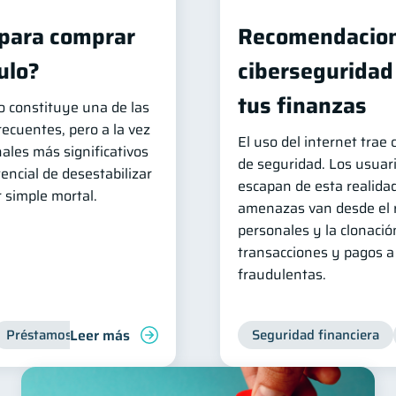
para comprar
Recomendacion
ulo?
ciberseguridad
tus finanzas
o constituye una de las
ecuentes, pero a la vez
El uso del internet trae
ales más significativos
de seguridad. Los usuar
tencial de desestabilizar
escapan de esta realidad
r simple mortal.
amenazas van desde el 
personales y la clonació
transacciones y pagos a
fraudulentas.
Leer más
Préstamos
Ahorro
Finanzas para jóvenes
Seguridad financiera