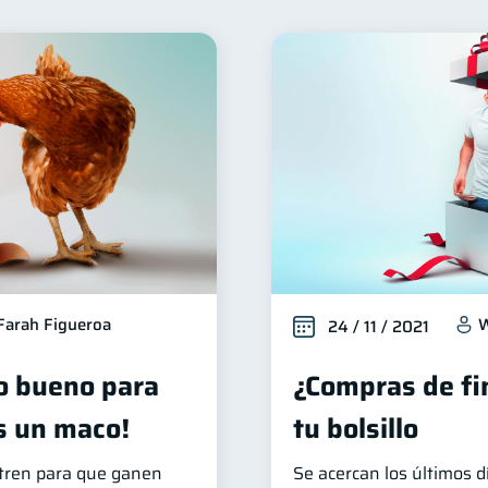
Finanzas para mujeres
Salud financiera
Productos 
20
12
Deudas
Entidad financiera
Préstamos
Tar
10
8
8
erseguridad
Servicios
Derechos & Deberes
5
4
4
Criptomonedas
Cuenta Abandonada
Inversi
4
2
2
zas Personales
Finanzas en Pareja
Educación Finan
1
1
Salud mental
ahorro
Doble sueldo
Gasto r
1
1
1
Farah Figueroa
W
24 / 11 / 2021
o bueno para
¿Compras de fi
s un maco!
tu bolsillo
tren para que ganen
Se acercan los últimos dí