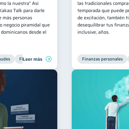
mo la nuestra” Así
las tradicionales compra
Kakao Talk para darle
temporada que puede pr
ue más personas
de excitación, también t
o negocio piramidal que
desequilibrar tus finan
e dominicanos desde el
inclusive, años.
Leer más
audes
Finanzas personales
Finanzas personales