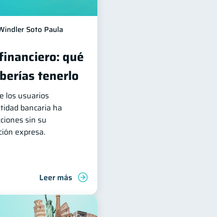
Windler Soto Paula
 financiero: qué
berías tenerlo
e los usuarios
ntidad bancaria ha
ciones sin su
ción expresa.
Leer más
deudas
Finanzas familiares
Control de deudas
Finanz