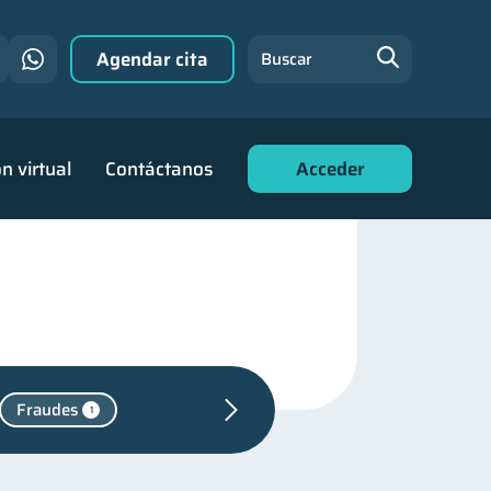
Agendar cita
Buscar
n virtual
Contáctanos
Acceder
Fraudes
1
ión financiera
31
financiera
22