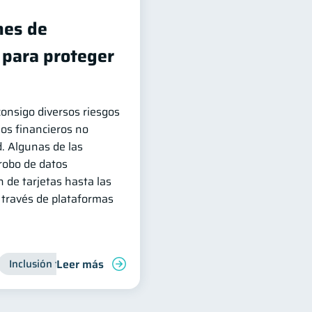
es de
 para proteger
 consigo diversos riesgos
ios financieros no
. Algunas de las
robo de datos
n de tarjetas hasta las
 través de plataformas
Leer más
Inclusión financiera
Finanzas para jóvenes
Manejo de 