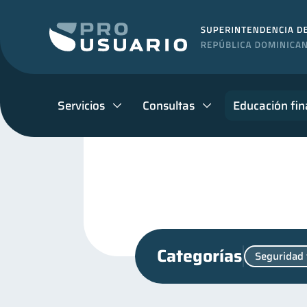
Servicios
Consultas
Educación fin
Categorías
Seguridad 
inversiones
Retiro
1
1
Finanzas para jóvenes
30