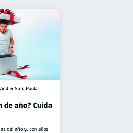
financieros
11
jeta de crédito
6
ones
2
ciera
Mipymes
1
1
esponsable
1
indler Soto Paula
n de año? Cuida
as del año y, con ellos,