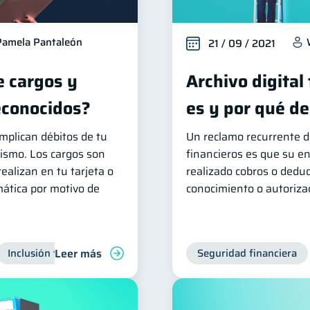
Pamela Pantaleón
21 / 09 / 2021
e cargos y
Archivo digital
econocidos?
es y por qué de
mplican débitos de tu
Un reclamo recurrente d
mismo. Los cargos son
financieros es que su e
ealizan en tu tarjeta o
realizado cobros o deduc
ática por motivo de
conocimiento o autoriza
Leer más
Inclusión financiera
Finanzas para jóvenes
Seguridad financiera
Manejo de 