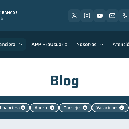
anciera
APP ProUsuario
Nosotros
Atenció
Blog
financiera
Ahorro
Consejos
Vacaciones
13
8
6
2
Finanzas personales
Manejo de deudas
Educac
44
31
Control de deudas
Finanzas familiares
Inclusión 
30
25