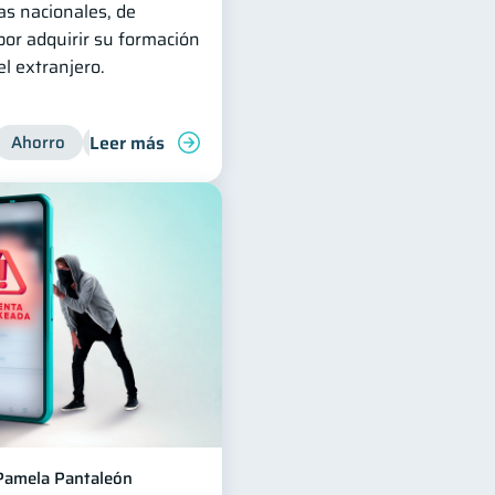
ras nacionales, de
or adquirir su formación
l extranjero.
Leer más
Ahorro
Finanzas para jóvenes
Pamela Pantaleón