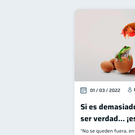
Bienestar financiero
22
Organización Financiera
10
Historial crediticio
Cib
6
Superintendencia de Bancos
Cuenta Inactiva
Finan
1
Información financiera
1
información financiera
1
01 / 03 / 2022
Si es demasiad
ser verdad… ¡e
“No se queden fuera, en