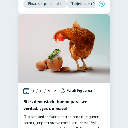
Finanzas personales
Tarjeta de crédito
Inclusión 
Farah Figueroa
01 / 03 / 2022
Si es demasiado bueno para ser
verdad… ¡es un maco!
“No se queden fuera, entren para que ganen
carro y jeepeta nueva como la nuestra” Así