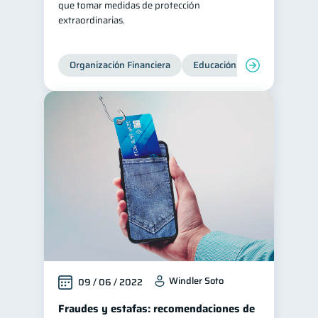
que tomar medidas de protección
extraordinarias.
Historial crediticio
6
Ciberseguridad
5
Organización Financiera
Educación financiera
Inc
Servicios
4
Derechos & Deberes
4
Superintendencia de Bancos
4
Criptomonedas
2
Cuenta Abandonada
2
Inversiones
2
Cuenta Inactiva
1
Finanzas Personales
1
Finanzas en Pareja
1
Educación Financiera
1
Windler Soto
09 / 06 / 2022
Mipymes
1
Fraudes y estafas: recomendaciones de
Información financiera
1