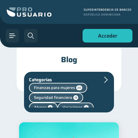
Acceder
Blog
Categorías
Finanzas para mujeres
20
Seguridad financiera
13
Ahorro
Vacaciones
8
2
Fraudes
inversiones
1
1
Retiro
1
Finanzas personales
44