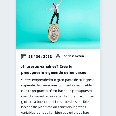
Manejo de deudas
31
Educación financiera
31
Finanzas para jóvenes
30
Control de deudas
30
Finanzas familiares
25
Inclusión financiera
22
Gabriela Geara
28 / 06 / 2022
Bienestar financiero
22
Salud financiera
¿Ingresos variables? Crea tu
12
presupuesto siguiendo estos pasos
Productos financieros
11
Si eres emprendedor o gran parte de tu ingreso
Organización Financiera
10
depende de comisiones por ventas, es posible
Deudas
que te preguntes cómo hacer un presupuesto
10
cuando tus entradas varían tanto entre un mes
Entidad financiera
8
y otro. La buena noticia es que sí, es posible
Préstamos
Consejos
hacer esta planificación teniendo ingresos
8
6
variables, aunque también es cierto que hay
Tarjeta de crédito
6