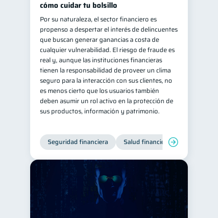
cómo cuidar tu bolsillo
Salud mental
ahorro
1
1
Por su naturaleza, el sector financiero es
propenso a despertar el interés de delincuentes
Doble sueldo
1
que buscan generar ganancias a costa de
Gasto responsable
1
cualquier vulnerabilidad. El riesgo de fraude es
real y, aunque las instituciones financieras
información financiera
1
tienen la responsabilidad de proveer un clima
seguro para la interacción con sus clientes, no
es menos cierto que los usuarios también
deben asumir un rol activo en la protección de
sus productos, información y patrimonio.
Seguridad financiera
Salud financiera