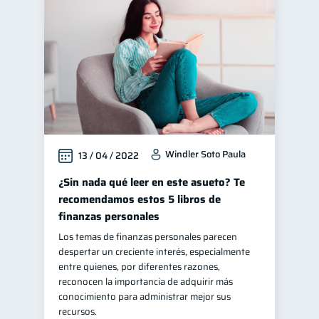
Finanzas para jóvenes
30
Control de deudas
30
Finanzas familiares
25
Inclusión financiera
22
Seguridad financiera
13
Salud financiera
12
Windler Soto Paula
13 / 04 / 2022
Productos financieros
11
Organización Financiera
¿Sin nada qué leer en este asueto? Te
10
recomendamos estos 5 libros de
Deudas
10
finanzas personales
Entidad financiera
8
Los temas de finanzas personales parecen
Préstamos
Ahorro
8
8
despertar un creciente interés, especialmente
entre quienes, por diferentes razones,
Consejos
6
reconocen la importancia de adquirir más
Tarjeta de crédito
conocimiento para administrar mejor sus
6
recursos.
Historial crediticio
6