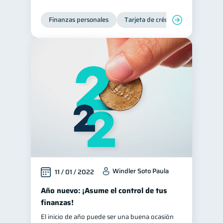
Finanzas personales
Tarjeta de crédito
Inclusión 
Windler Soto Paula
11 / 01 / 2022
Año nuevo: ¡Asume el control de tus
finanzas!
El inicio de año puede ser una buena ocasión