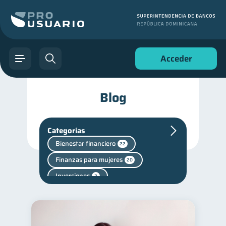
Acceder
Blog
Categorías
Bienestar financiero
22
Finanzas para mujeres
20
Inversiones
2
Finanzas personales
44
Manejo de deudas
31
Educación financiera
31