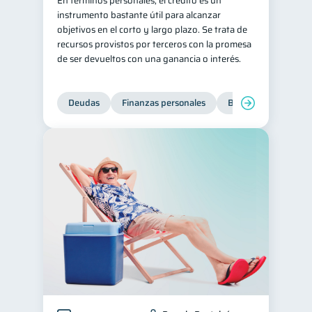
En términos personales, el crédito es un
instrumento bastante útil para alcanzar
Salud mental
ahorro
1
1
objetivos en el corto y largo plazo. Se trata de
Retiro
Doble sueldo
recursos provistos por terceros con la promesa
1
1
de ser devueltos con una ganancia o interés.
Gasto responsable
1
información financiera
1
Deudas
Finanzas personales
Bienestar financiero