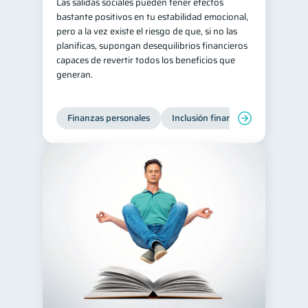
Las salidas sociales pueden tener efectos
bastante positivos en tu estabilidad emocional,
pero a la vez existe el riesgo de que, si no las
planificas, supongan desequilibrios financieros
capaces de revertir todos los beneficios que
generan.
Finanzas personales
Inclusión financiera
Finanzas