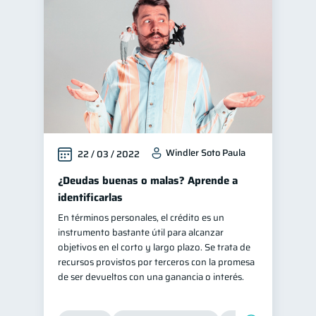
Control de deudas
30
Finanzas familiares
25
Inclusión financiera
22
Bienestar financiero
22
Seguridad financiera
13
Salud financiera
12
Windler Soto Paula
22 / 03 / 2022
Productos financieros
11
Organización Financiera
¿Deudas buenas o malas? Aprende a
10
identificarlas
Deudas
10
En términos personales, el crédito es un
Entidad financiera
8
instrumento bastante útil para alcanzar
Préstamos
Ahorro
objetivos en el corto y largo plazo. Se trata de
8
8
recursos provistos por terceros con la promesa
Consejos
6
de ser devueltos con una ganancia o interés.
Tarjeta de crédito
6
Historial crediticio
6