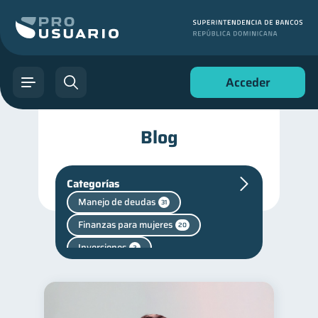
Acceder
Blog
Categorías
Manejo de deudas
31
Finanzas para mujeres
20
Inversiones
2
Finanzas personales
44
Educación financiera
31
Finanzas para jóvenes
30