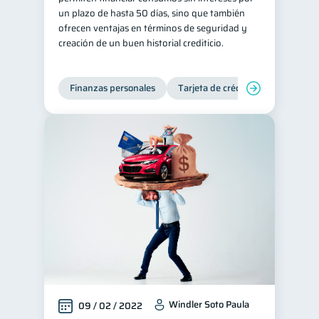
un plazo de hasta 50 días, sino que también
Salud mental
ahorro
1
1
ofrecen ventajas en términos de seguridad y
creación de un buen historial crediticio.
Retiro
Doble sueldo
1
1
Gasto responsable
1
Finanzas personales
Tarjeta de crédito
Inclusión 
información financiera
1
Windler Soto Paula
09 / 02 / 2022