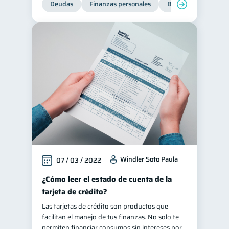
Deudas
Finanzas personales
Bienestar financiero
Ciberseguridad
5
Servicios
4
Derechos & Deberes
4
Superintendencia de Bancos
4
Vacaciones
2
Criptomonedas
2
Cuenta Abandonada
2
Cuenta Inactiva
1
Finanzas Personales
1
Windler Soto Paula
07 / 03 / 2022
Finanzas en Pareja
1
Educación Financiera
¿Cómo leer el estado de cuenta de la
1
tarjeta de crédito?
Fraudes
Mipymes
1
1
Las tarjetas de crédito son productos que
Información financiera
1
facilitan el manejo de tus finanzas. No solo te
inversiones
permiten financiar consumos sin intereses por
1