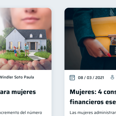
Organización Financiera
Deudas
Entidad financier
10
10
Tarjeta de crédito
Historial crediticio
Cibersegur
6
6
uperintendencia de Bancos
Vacaciones
Criptomone
4
2
uenta Inactiva
Finanzas Personales
Finanzas en Pa
1
1
Fraudes
Mipymes
Información financiera
in
1
1
1
Retiro
Doble sueldo
Gasto responsable
1
1
1
1
Windler Soto Paula
08 / 03 / 2021
para mujeres
Mujeres: 4 con
financieros ese
incremento del número
Las mujeres administran