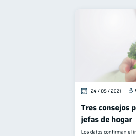
Productos financieros
11
Ahorro
Consejos
8
6
Derechos & Deberes
S
4
Cuenta Abandonada
C
2
Educación Financiera
1
Salud mental
ahorro
1
24 / 05 / 2021
Tres consejos 
jefas de hogar
Los datos confirman el 