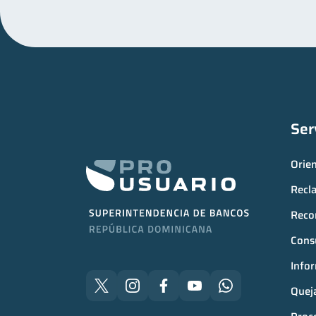
Ser
Orie
Recl
Reco
Consu
Infor
Quej