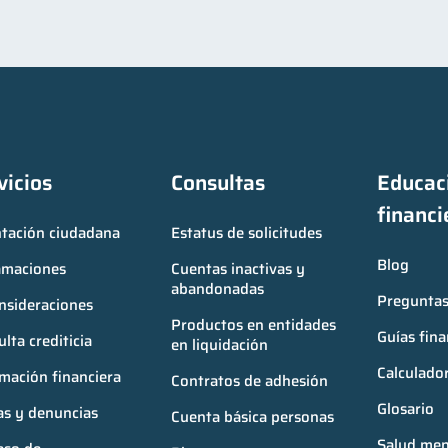
vicios
Consultas
Educaci
financi
ntación ciudadana
Estatus de solicitudes
Blog
amaciones
Cuentas inactivas y 
abandonadas
Preguntas
nsideraciones
Productos en entidades 
Guías fina
lta crediticia
en liquidación
Calculador
mación financiera
Contratos de adhesión
Glosario
as y denuncias
Cuenta básica personas
Salud ment