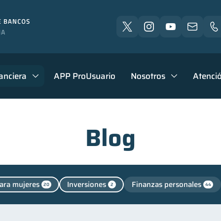
anciera
APP ProUsuario
Nosotros
Atenció
Blog
ara mujeres
Inversiones
Finanzas personales
20
2
44
Finanzas para jóvenes
Control de deudas
Finanzas 
30
30
ienestar financiero
Seguridad financiera
Salud fin
22
13