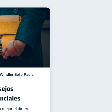
a
Préstamos
8
8
idad
Servicios
5
4
das
2
reja
1
versiones
1
información financiera
1
Windler Soto Paula
sejos
nciales
 mejor el dinero