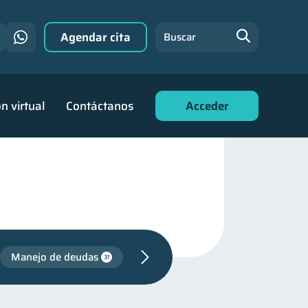
Agendar cita
Buscar
n virtual
Contáctanos
Acceder
Manejo de deudas
31
familiares
25
anciera
12