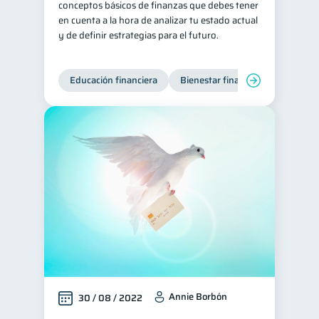
conceptos básicos de finanzas que debes tener
en cuenta a la hora de analizar tu estado actual
Tarjeta de crédito
6
y de definir estrategias para el futuro.
Historial crediticio
6
Ciberseguridad
5
Educación financiera
Bienestar financiero
Servicios
4
Derechos & Deberes
4
Superintendencia de Bancos
4
Vacaciones
2
Criptomonedas
2
Inversiones
2
Finanzas Personales
1
Finanzas en Pareja
1
Educación Financiera
1
Fraudes
Mipymes
1
Annie Borbón
1
30 / 08 / 2022
Información financiera
1