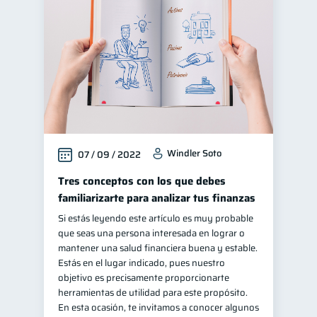
Finanzas personales
44
Educación financiera
31
Finanzas para jóvenes
30
Control de deudas
30
Finanzas familiares
25
Inclusión financiera
22
Windler Soto
07 / 09 / 2022
Finanzas para mujeres
20
Seguridad financiera
Tres conceptos con los que debes
13
familiarizarte para analizar tus finanzas
Salud financiera
12
Si estás leyendo este artículo es muy probable
Productos financieros
11
que seas una persona interesada en lograr o
Organización Financiera
mantener una salud financiera buena y estable.
10
Estás en el lugar indicado, pues nuestro
Deudas
10
objetivo es precisamente proporcionarte
Entidad financiera
herramientas de utilidad para este propósito.
8
En esta ocasión, te invitamos a conocer algunos
Préstamos
Ahorro
8
8