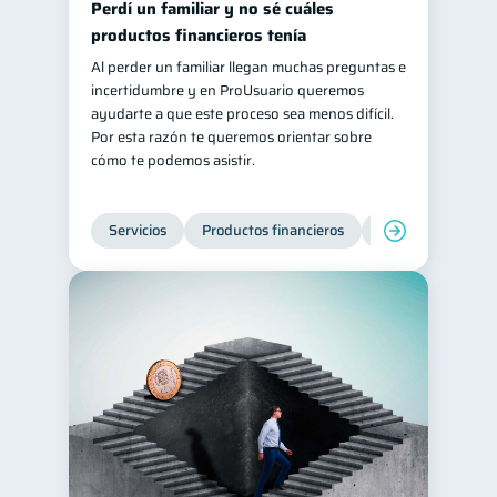
Perdí un familiar y no sé cuáles
Salud mental
ahorro
productos financieros tenía
1
1
Al perder un familiar llegan muchas preguntas e
Retiro
Doble sueldo
1
1
incertidumbre y en ProUsuario queremos
Gasto responsable
1
ayudarte a que este proceso sea menos difícil.
Por esta razón te queremos orientar sobre
información financiera
1
cómo te podemos asistir.
Servicios
Productos financieros
Inclusión financie