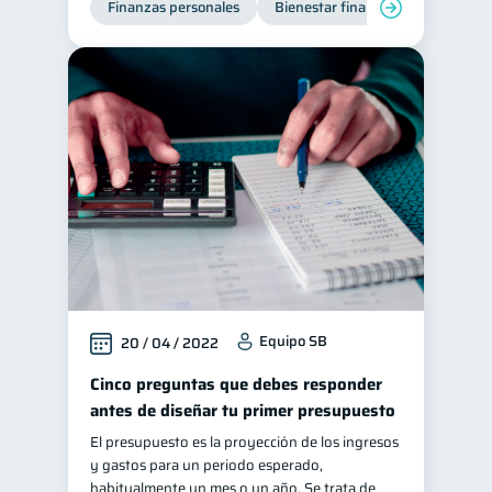
Finanzas personales
Bienestar financiero
Organiz
Equipo SB
20 / 04 / 2022
Cinco preguntas que debes responder
antes de diseñar tu primer presupuesto
El presupuesto es la proyección de los ingresos
y gastos para un periodo esperado,
habitualmente un mes o un año. Se trata de