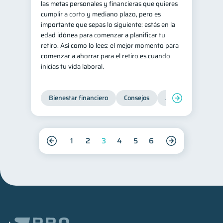
las metas personales y financieras que quieres
cumplir a corto y mediano plazo, pero es
importante que sepas lo siguiente: estás en la
edad idónea para comenzar a planificar tu
retiro. Así como lo lees: el mejor momento para
comenzar a ahorrar para el retiro es cuando
inicias tu vida laboral.
Bienestar financiero
Consejos
Ahorro
Finanz
1
2
3
4
5
6