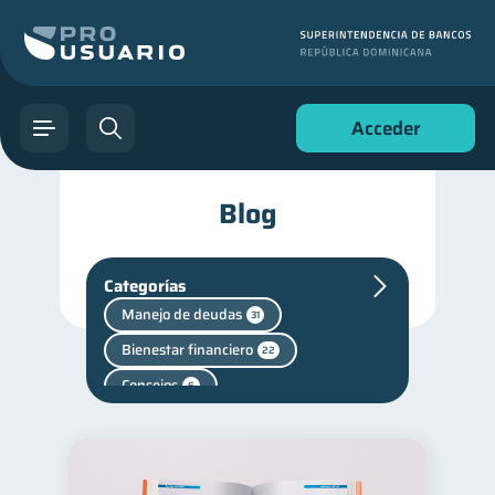
Acceder
Blog
Categorías
Manejo de deudas
31
Bienestar financiero
22
Consejos
6
Cuenta Abandonada
2
Cuenta Inactiva
1
inversiones
1