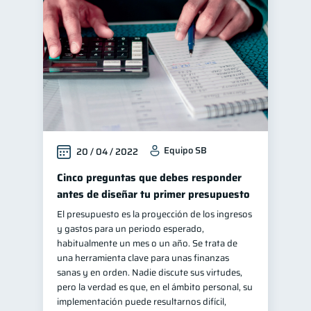
Finanzas personales
44
Educación financiera
31
Finanzas para jóvenes
30
Control de deudas
30
Finanzas familiares
25
Inclusión financiera
22
Equipo SB
20 / 04 / 2022
Bienestar financiero
22
Finanzas para mujeres
Cinco preguntas que debes responder
20
antes de diseñar tu primer presupuesto
Seguridad financiera
13
El presupuesto es la proyección de los ingresos
Salud financiera
12
y gastos para un periodo esperado,
Productos financieros
habitualmente un mes o un año. Se trata de
11
una herramienta clave para unas finanzas
Organización Financiera
10
sanas y en orden. Nadie discute sus virtudes,
Deudas
pero la verdad es que, en el ámbito personal, su
10
implementación puede resultarnos difícil,
Entidad financiera
8