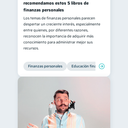
recomendamos estos 5 libros de
Salud mental
ahorro
1
1
finanzas personales
Retiro
Doble sueldo
Los temas de finanzas personales parecen
1
1
despertar un creciente interés, especialmente
Gasto responsable
1
entre quienes, por diferentes razones,
información financiera
reconocen la importancia de adquirir más
1
conocimiento para administrar mejor sus
recursos.
Finanzas personales
Educación financiera
Bienest