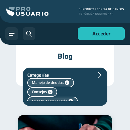
Acceder
Blog
Categorías
Manejo de deudas
31
Consejos
6
Cuenta Abandonada
2
Cuenta Inactiva
1
Finanzas en Pareja
1
inversiones
1