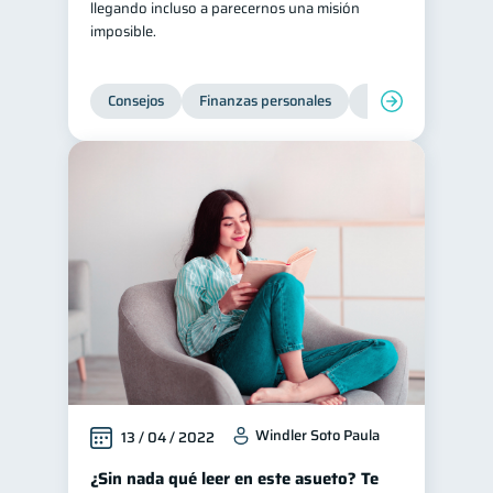
llegando incluso a parecernos una misión
imposible.
Préstamos
Ahorro
8
8
Tarjeta de crédito
6
Consejos
Finanzas personales
Educación financie
Historial crediticio
6
Ciberseguridad
5
Servicios
4
Derechos & Deberes
4
Superintendencia de Bancos
4
Vacaciones
2
Criptomonedas
2
Inversiones
2
Finanzas Personales
1
Educación Financiera
1
Windler Soto Paula
13 / 04 / 2022
Fraudes
Mipymes
1
1
¿Sin nada qué leer en este asueto? Te
Información financiera
1