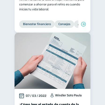
comenzar a ahorrar para el retiro es cuando
inicias tu vida laboral.
Bienestar financiero
Consejos
Ahorro
Finanz
Windler Soto Paula
07 / 03 / 2022
¿Cómo leer el estado de cuenta de la