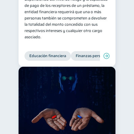
de pago de los receptores de un préstamo, la
Doble sueldo
1
entidad financiera requerirá que una o más
personas también se comprometen a devolver
Gasto responsable
1
la totalidad del monto concedido con sus
información financiera
1
respectivos intereses y cualquier otro cargo
asociado.
Educación financiera
Finanzas personales
Deuda