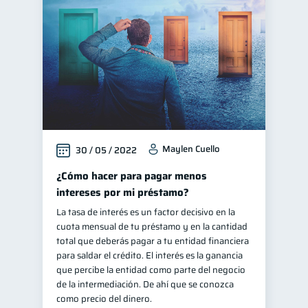
Control de deudas
30
Finanzas familiares
25
Inclusión financiera
22
Bienestar financiero
22
Finanzas para mujeres
20
Seguridad financiera
13
Maylen Cuello
30 / 05 / 2022
Salud financiera
12
Productos financieros
¿Cómo hacer para pagar menos
11
intereses por mi préstamo?
Organización Financiera
10
La tasa de interés es un factor decisivo en la
Entidad financiera
8
cuota mensual de tu préstamo y en la cantidad
Préstamos
Ahorro
total que deberás pagar a tu entidad financiera
8
8
para saldar el crédito. El interés es la ganancia
Tarjeta de crédito
6
que percibe la entidad como parte del negocio
Historial crediticio
de la intermediación. De ahí que se conozca
6
como precio del dinero.
Ciberseguridad
5