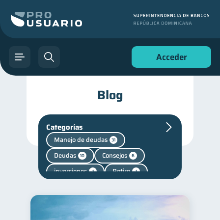
Acceder
Blog
Categorías
Manejo de deudas
31
Deudas
Consejos
10
6
inversiones
Retiro
1
1
Finanzas personales
44
Educación financiera
31
Finanzas para jóvenes
30