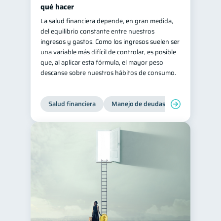
qué hacer
Retiro
Doble sueldo
1
1
La salud financiera depende, en gran medida,
Gasto responsable
del equilibrio constante entre nuestros
1
ingresos y gastos. Como los ingresos suelen ser
información financiera
1
una variable más difícil de controlar, es posible
que, al aplicar esta fórmula, el mayor peso
descanse sobre nuestros hábitos de consumo.
Salud financiera
Manejo de deudas
Control de d