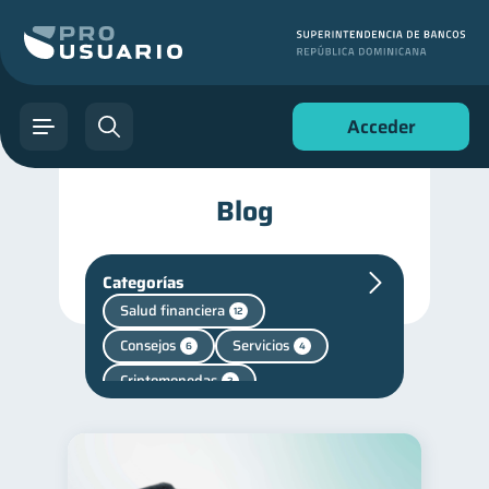
Acceder
Blog
Categorías
Salud financiera
12
Consejos
Servicios
6
4
Criptomonedas
2
Cuenta Abandonada
2
Mipymes
1
Finanzas personales
44