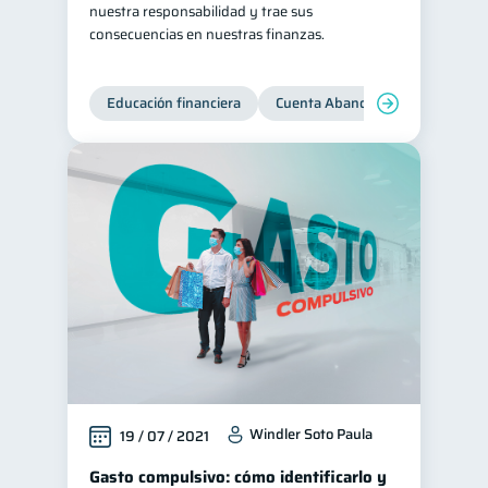
nuestra responsabilidad y trae sus
Tarjeta de crédito
consecuencias en nuestras finanzas.
6
Historial crediticio
6
Ciberseguridad
Educación financiera
Cuenta Abandonada
Cuenta
5
Derechos & Deberes
4
Superintendencia de Bancos
4
Vacaciones
Inversiones
2
2
Cuenta Inactiva
1
Finanzas Personales
1
Finanzas en Pareja
1
Educación Financiera
1
Fraudes
1
Información financiera
1
Windler Soto Paula
19 / 07 / 2021
inversiones
1
Gasto compulsivo: cómo identificarlo y
Salud mental
ahorro
1
1