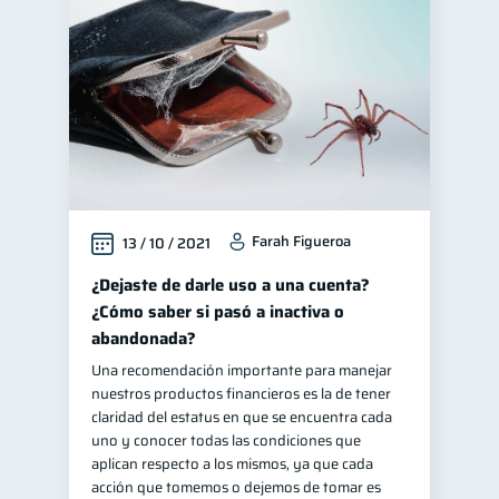
Manejo de deudas
31
Educación financiera
31
Finanzas para jóvenes
30
Control de deudas
30
Finanzas familiares
25
Inclusión financiera
22
Farah Figueroa
13 / 10 / 2021
Bienestar financiero
22
Finanzas para mujeres
¿Dejaste de darle uso a una cuenta?
20
¿Cómo saber si pasó a inactiva o
Seguridad financiera
13
abandonada?
Productos financieros
11
Una recomendación importante para manejar
Organización Financiera
10
nuestros productos financieros es la de tener
claridad del estatus en que se encuentra cada
Deudas
10
uno y conocer todas las condiciones que
Entidad financiera
aplican respecto a los mismos, ya que cada
8
acción que tomemos o dejemos de tomar es
Préstamos
Ahorro
8
8