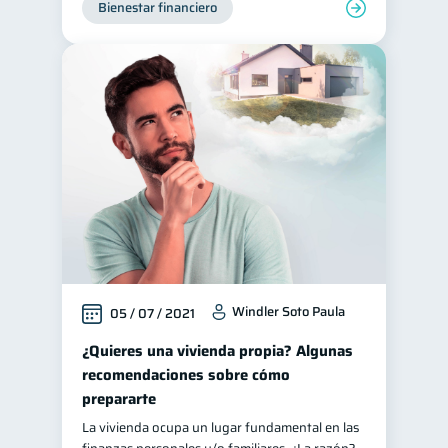
Bienestar financiero
Consejos
6
Tarjeta de crédito
6
Historial crediticio
6
Ciberseguridad
5
Servicios
4
Derechos & Deberes
4
Vacaciones
Inversiones
2
2
Cuenta Inactiva
1
Finanzas Personales
1
Windler Soto Paula
05 / 07 / 2021
Finanzas en Pareja
1
Educación Financiera
¿Quieres una vivienda propia? Algunas
1
recomendaciones sobre cómo
Mipymes
1
prepararte
Información financiera
1
La vivienda ocupa un lugar fundamental en las
inversiones
1