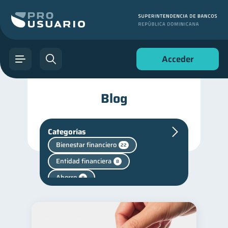
Acceder
Blog
Categorías
Bienestar financiero
22
Entidad financiera
8
Ahorro
8
Superintendencia de Bancos
4
Criptomonedas
2
Cuenta Abandonada
2