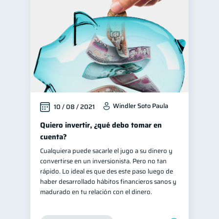
Fraudes
Retiro
1
1
Finanzas personales
44
Manejo de deudas
31
Educación financiera
31
Finanzas para jóvenes
30
Control de deudas
30
Windler Soto Paula
10 / 08 / 2021
Finanzas familiares
25
Inclusión financiera
Quiero invertir, ¿qué debo tomar en
22
cuenta?
Finanzas para mujeres
20
Cualquiera puede sacarle el jugo a su dinero y
Seguridad financiera
13
convertirse en un inversionista. Pero no tan
Salud financiera
rápido. Lo ideal es que des este paso luego de
12
haber desarrollado hábitos financieros sanos y
Productos financieros
11
madurado en tu relación con el dinero.
Organización Financiera
10
Deudas
Préstamos
10
8