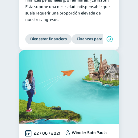
finanzas personales y/o familiares. ¿La razón?
Esta supone una necesidad indispensable que
Salud mental
ahorro
1
1
suele requerir una proporción elevada de
Doble sueldo
nuestros ingresos.
1
Gasto responsable
1
información financiera
Bienestar financiero
Finanzas para jóvenes
1
Windler Soto Paula
22 / 06 / 2021