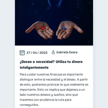
Criptomonedas
2
Cuenta Abandonada
2
Fraudes
Retiro
1
1
Manejo de deudas
31
Educación financiera
31
Finanzas para jóvenes
30
Gabriela Geara
27 / 04 / 2022
Control de deudas
30
Finanzas familiares
¿Deseo o necesidad? Utiliza tu dinero
25
inteligentemente
Inclusión financiera
22
Para cuidar nuestras finanzas es importante
Finanzas para mujeres
20
distinguir entre la necesidad y el deseo. A partir
Seguridad financiera
de esto, podremos priorizar lo que realmente es
13
importante. Esto no implica que dejamos a un
Salud financiera
12
lado nuestros deseos y sueños, sino que
Productos financieros
tracemos con prudencia la ruta para
11
conseguirlos.
Organización Financiera
10