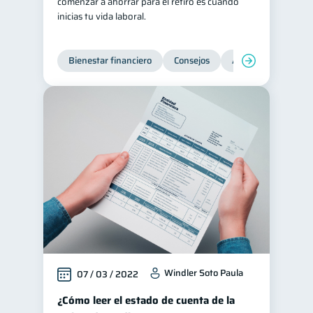
comenzar a ahorrar para el retiro es cuando
inicias tu vida laboral.
Bienestar financiero
Consejos
Ahorro
Finanz
Windler Soto Paula
07 / 03 / 2022
¿Cómo leer el estado de cuenta de la