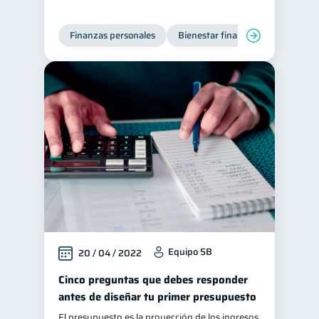
Deudas
Préstamos
10
8
Finanzas personales
Bienestar financiero
Organiz
Consejos
6
Tarjeta de crédito
6
Historial crediticio
6
Ciberseguridad
5
Servicios
4
Derechos & Deberes
4
Inversiones
2
Cuenta Inactiva
1
Finanzas Personales
1
Finanzas en Pareja
1
Equipo SB
20 / 04 / 2022
Educación Financiera
1
Cinco preguntas que debes responder
Mipymes
antes de diseñar tu primer presupuesto
1
Información financiera
El presupuesto es la proyección de los ingresos
1