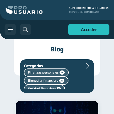
Acceder
Blog
Categorías
Finanzas personales
44
Bienestar financiero
22
Entidad financiera
8
Ahorro
8
Superintendencia de Bancos
4
Vacaciones
2