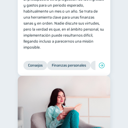
y gastos para un periodo esperado,
inversiones
1
habitualmente un mes o un año. Se trata de
una herramienta clave para unas finanzas
Salud mental
ahorro
1
1
sanas y en orden. Nadie discute sus virtudes,
Doble sueldo
1
pero la verdad es que, en el ámbito personal, su
implementación puede resultarnos difícil,
Gasto responsable
1
llegando incluso a parecernos una misión
información financiera
1
imposible.
Consejos
Finanzas personales
Educación financie