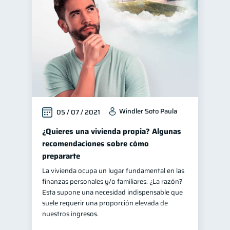
Finanzas personales
44
Manejo de deudas
31
Educación financiera
31
Finanzas para jóvenes
30
Control de deudas
30
Finanzas familiares
25
Windler Soto Paula
05 / 07 / 2021
Inclusión financiera
22
Finanzas para mujeres
¿Quieres una vivienda propia? Algunas
20
recomendaciones sobre cómo
Seguridad financiera
13
prepararte
Salud financiera
12
La vivienda ocupa un lugar fundamental en las
Productos financieros
11
finanzas personales y/o familiares. ¿La razón?
Esta supone una necesidad indispensable que
Organización Financiera
10
suele requerir una proporción elevada de
Deudas
Préstamos
nuestros ingresos.
10
8
Ahorro
Consejos
8
6