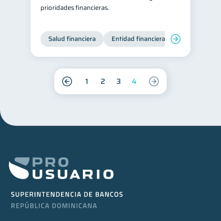
prioridades financieras.
Salud financiera
Entidad financiera
Finanzas per
1
2
3
4