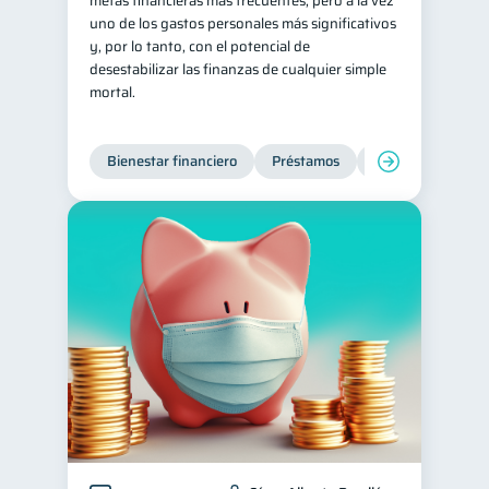
metas financieras más frecuentes, pero a la vez
uno de los gastos personales más significativos
Salud mental
ahorro
1
1
y, por lo tanto, con el potencial de
Retiro
Doble sueldo
desestabilizar las finanzas de cualquier simple
1
1
mortal.
Gasto responsable
1
información financiera
1
Bienestar financiero
Préstamos
Ahorro
Finan