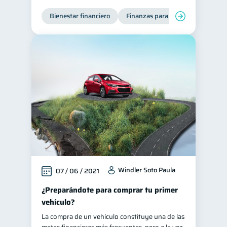
Tarjeta de crédito
Bienestar financiero
Finanzas para jóvenes
6
Historial crediticio
6
Servicios
4
Derechos & Deberes
4
Vacaciones
2
Cuenta Abandonada
2
Inversiones
2
Cuenta Inactiva
1
Finanzas Personales
1
Finanzas en Pareja
1
Windler Soto Paula
07 / 06 / 2021
Educación Financiera
1
¿Preparándote para comprar tu primer
Mipymes
1
vehículo?
Información financiera
1
La compra de un vehículo constituye una de las
inversiones
1