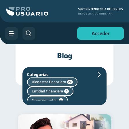
Acceder
Blog
Categorías
Bienestar financiero
22
Entidad financiera
8
Ciberseguridad
5
Superintendencia de Bancos
4
Criptomonedas
2
Fraudes
1