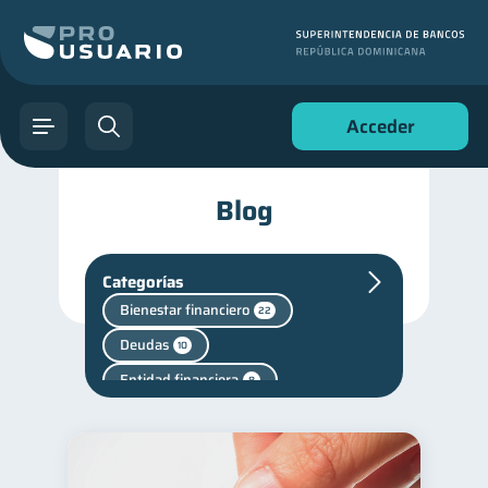
Acceder
Blog
Categorías
Bienestar financiero
22
Deudas
10
Entidad financiera
8
Superintendencia de Bancos
4
Criptomonedas
2
Fraudes
1