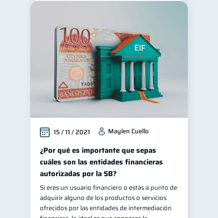
Tarjeta de crédito
6
Historial crediticio
6
Ciberseguridad
5
Servicios
4
Derechos & Deberes
4
Vacaciones
2
Cuenta Abandonada
2
Inversiones
2
Maylen Cuello
15 / 11 / 2021
Cuenta Inactiva
1
¿Por qué es importante que sepas
Finanzas Personales
1
cuáles son las entidades financieras
Finanzas en Pareja
1
autorizadas por la SB?
Educación Financiera
1
Si eres un usuario financiero o estás a punto de
adquirir alguno de los productos o servicios
Mipymes
1
ofrecidos por las entidades de intermediación
Información financiera
1