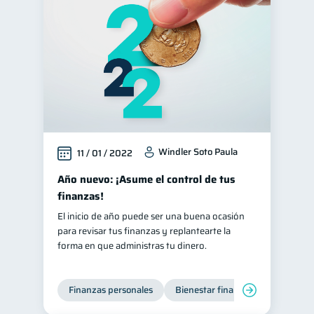
Finanzas personales
44
Manejo de deudas
31
Educación financiera
31
Finanzas para jóvenes
30
Control de deudas
30
Finanzas familiares
25
Windler Soto Paula
11 / 01 / 2022
Inclusión financiera
22
Finanzas para mujeres
Año nuevo: ¡Asume el control de tus
20
finanzas!
Seguridad financiera
13
El inicio de año puede ser una buena ocasión
Salud financiera
12
para revisar tus finanzas y replantearte la
Productos financieros
forma en que administras tu dinero.
11
Organización Financiera
10
Préstamos
Ahorro
Finanzas personales
Bienestar financiero
8
8
Consejos
6