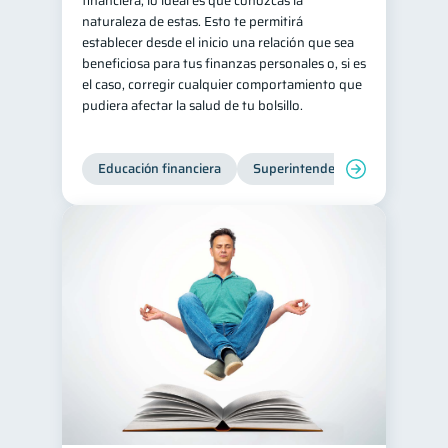
financiera, lo ideal es que conozcas la
naturaleza de estas. Esto te permitirá
inversiones
1
establecer desde el inicio una relación que sea
Salud mental
ahorro
beneficiosa para tus finanzas personales o, si es
1
1
el caso, corregir cualquier comportamiento que
Retiro
Doble sueldo
1
1
pudiera afectar la salud de tu bolsillo.
Gasto responsable
1
información financiera
1
Educación financiera
Superintendencia de Bancos