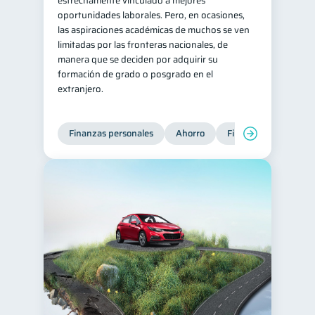
estrechamente vinculado a mejores
oportunidades laborales. Pero, en ocasiones,
Retiro
Doble sueldo
1
1
las aspiraciones académicas de muchos se ven
Gasto responsable
limitadas por las fronteras nacionales, de
1
manera que se deciden por adquirir su
información financiera
1
formación de grado o posgrado en el
extranjero.
Finanzas personales
Ahorro
Finanzas para jóvene