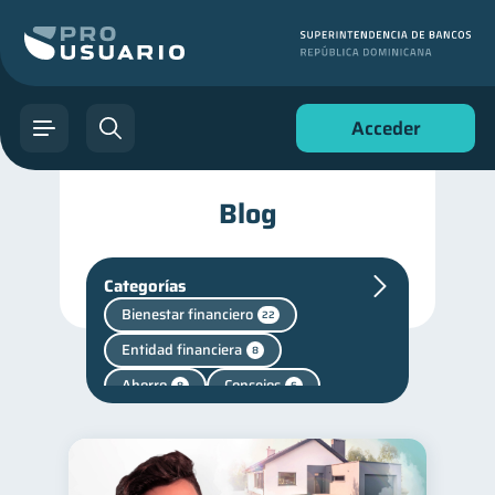
Acceder
Blog
Categorías
Bienestar financiero
22
Entidad financiera
8
Ahorro
Consejos
8
6
Superintendencia de Bancos
4
Vacaciones
Fraudes
2
1
Finanzas personales
44