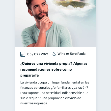
Manejo de deudas
31
Educación financiera
31
Finanzas para jóvenes
30
Control de deudas
30
Finanzas familiares
25
Inclusión financiera
22
Windler Soto Paula
05 / 07 / 2021
Finanzas para mujeres
20
Seguridad financiera
¿Quieres una vivienda propia? Algunas
13
recomendaciones sobre cómo
Salud financiera
12
prepararte
Productos financieros
11
La vivienda ocupa un lugar fundamental en las
Organización Financiera
10
finanzas personales y/o familiares. ¿La razón?
Esta supone una necesidad indispensable que
Deudas
Préstamos
10
8
suele requerir una proporción elevada de
Tarjeta de crédito
nuestros ingresos.
6
Historial crediticio
6