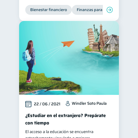
Ciberseguridad
Bienestar financiero
Finanzas para jóvenes
5
Servicios
4
Derechos & Deberes
4
Criptomonedas
2
Cuenta Abandonada
2
Inversiones
2
Cuenta Inactiva
1
Finanzas Personales
1
Finanzas en Pareja
1
Educación Financiera
1
Windler Soto Paula
22 / 06 / 2021
Mipymes
1
¿Estudiar en el extranjero? Prepárate
Información financiera
1
con tiempo
inversiones
1
El acceso a la educación se encuentra
Salud mental
ahorro
1
1