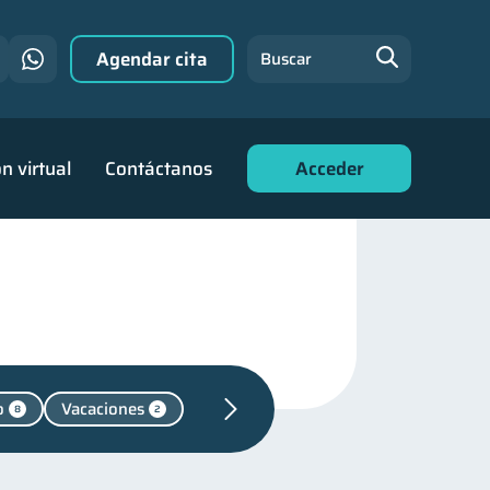
Agendar cita
Buscar
n virtual
Contáctanos
Acceder
o
Vacaciones
8
2
ón financiera
31
financiera
22