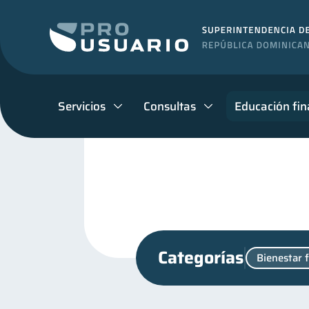
Servicios
Consultas
Educación fin
Categorías
Bienestar 
Fraudes
Mipymes
1
1
Finanzas para jóvenes
30