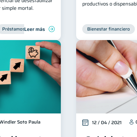
tencial de desestabilizar
productivos o dispensab
r simple mortal.
Leer más
Préstamos
Ahorro
Finanzas para jóvenes
Bienestar financiero
Windler Soto Paula
12 / 04 / 2021