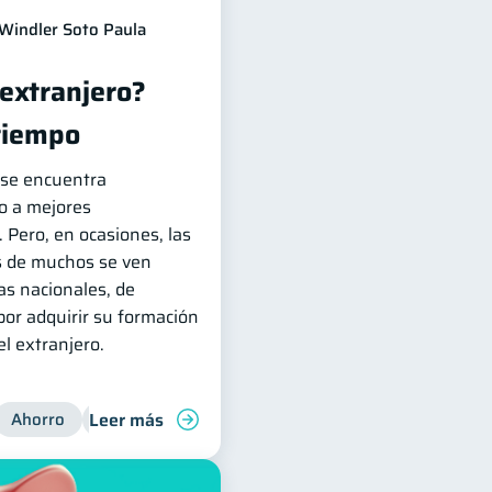
Windler Soto Paula
 extranjero?
tiempo
n se encuentra
o a mejores
 Pero, en ocasiones, las
s de muchos se ven
ras nacionales, de
or adquirir su formación
l extranjero.
Leer más
Ahorro
Finanzas para jóvenes