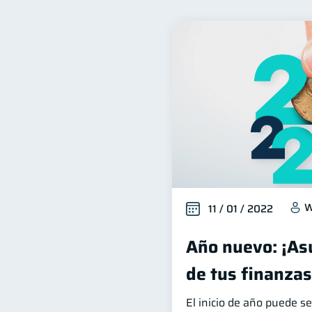
Finanzas para mujeres
20
Organización Financiera
10
Ciberseguridad
Servic
5
Criptomonedas
Cuent
2
Finanzas en Pareja
Ed
1
ahorro
Retiro
D
1
1
W
11 / 01 / 2022
Año nuevo: ¡As
de tus finanzas
El inicio de año puede s