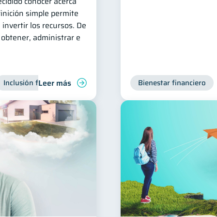
cidido conocer acerca
inición simple permite
invertir los recursos. De
obtener, administrar e
Leer más
Inclusión financiera
Finanzas para jóvenes
Bienestar financiero
Manejo de d