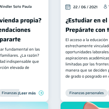
Windler Soto Paula
22 / 06 / 2021
ivienda propia?
¿Estudiar en el
endaciones
Prepárate con 
pararte
El acceso a la educació
estrechamente vinculad
gar fundamental en las
oportunidades laborales.
familiares. ¿La razón?
aspiraciones académica
dad indispensable que
limitadas por las fronte
rción elevada de
manera que se deciden p
de grado o posgrado en e
Leer más
Finanzas para jóvenes
Finanzas personales