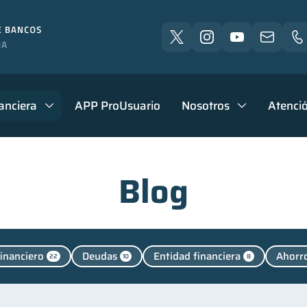
anciera
APP ProUsuario
Nosotros
Atenció
Blog
financiero
Deudas
Entidad financiera
Ahorr
22
10
8
Finanzas personales
Manejo de deudas
Educaci
44
31
Control de deudas
Finanzas familiares
Inclusión 
30
25