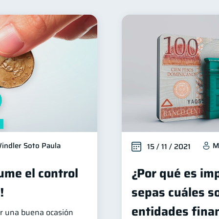
Seguridad financiera
Salud financiera
Productos 
13
12
Préstamos
Consejos
Tarjeta de crédito
Hi
8
6
6
ios
Derechos & Deberes
Superintendencia de Banc
4
4
a Abandonada
Inversiones
Cuenta Inactiva
F
2
2
1
ucación Financiera
Información financiera
inversio
1
1
oble sueldo
Gasto responsable
información financ
1
1
indler Soto Paula
M
15 / 11 / 2021
ume el control
¿Por qué es im
!
sepas cuáles so
entidades fina
er una buena ocasión