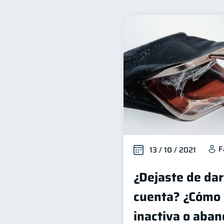
Inclusión financiera
F
22
Productos financieros
11
Ahorro
Tarjeta de cré
8
Derechos & Deberes
S
4
Finanzas Personales
E
1
ahorro
Retiro
D
1
1
F
13 / 10 / 2021
¿Dejaste de dar
cuenta? ¿Cómo 
inactiva o aba