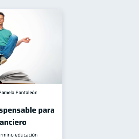
inanciera
12
a
Préstamos
8
8
cios
4
das
Inversiones
2
2
a
inversiones
1
1
iera
1
Pamela Pantaleón
ispensable para
nanciero
término educación