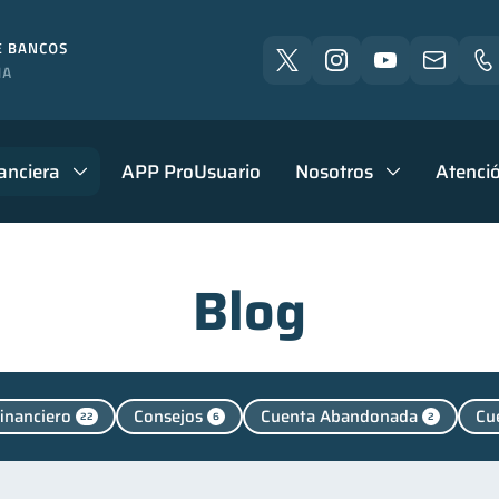
anciera
APP ProUsuario
Nosotros
Atenció
Blog
financiero
Consejos
Cuenta Abandonada
Cu
22
6
2
pymes
Salud mental
Finanzas personales
M
1
1
44
Finanzas para jóvenes
Control de deudas
Finanzas 
30
30