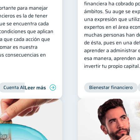
financiera ha cobrado po
rtante para manejar
ámbitos. Su auge se exp
cieros es la de tener
una expresión que utili
que se encuentra cada
expertos en el área eco
condiciones que aplican
muchas personas han de
ya que cada acción que
de ésta, pues en una def
omar es nuestra
aprender a administrar e
sus consecuencias en
esa manera, aprenden a 
invertir tu propio capital.
Leer más
Cuenta Abandonada
Cuenta Inactiva
Bienestar financiero
Inclusión financie