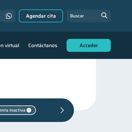
Agendar cita
Buscar
n virtual
Contáctanos
Acceder
enta Inactiva
1
anejo de deudas
31
familiares
25