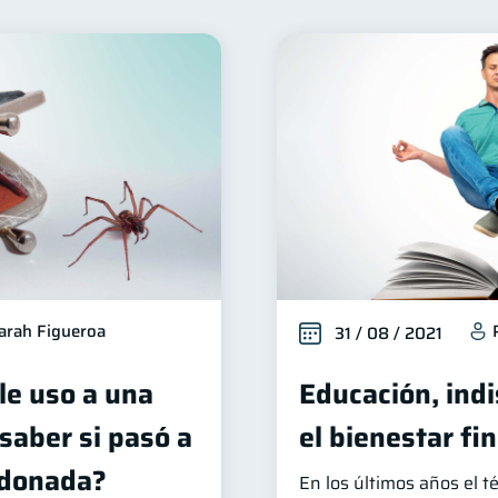
inanzas para mujeres
Seguridad financiera
Salud f
20
13
Organización Financiera
Deudas
Entidad financier
10
10
dito
Historial crediticio
Ciberseguridad
Servi
6
6
5
uperintendencia de Bancos
Vacaciones
Criptomone
4
2
ducación Financiera
Fraudes
Información financier
1
1
oble sueldo
Gasto responsable
información financ
1
1
arah Figueroa
31 / 08 / 2021
le uso a una
Educación, ind
saber si pasó a
el bienestar fi
ndonada?
En los últimos años el 