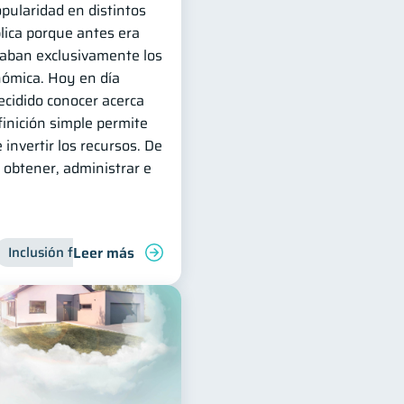
pularidad en distintos
lica porque antes era
zaban exclusivamente los
nómica. Hoy en día
cidido conocer acerca
inición simple permite
 invertir los recursos. De
obtener, administrar e
Leer más
ra
Inclusión financiera
Finanzas para jóvenes
Finanzas para jóvenes
Manejo de deudas
Manejo de 
Finanzas