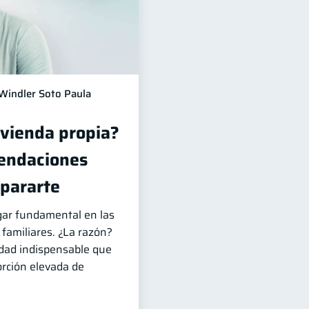
Windler Soto Paula
ivienda propia?
endaciones
pararte
gar fundamental en las
familiares. ¿La razón?
dad indispensable que
orción elevada de