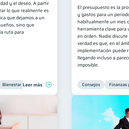
idad y el deseo. A partir
El presupuesto es la pro
zar lo que realmente es
y gastos para un period
lica que dejamos a un
habitualmente un mes o
sueños, sino que
herramienta clave para 
la ruta para
en orden. Nadie discute 
verdad es que, en el ámb
implementación puede res
llegando incluso a pare
imposible.
Leer más
Bienestar financiero
Organización Financiera
Consejos
Finanzas 
Inclusión 