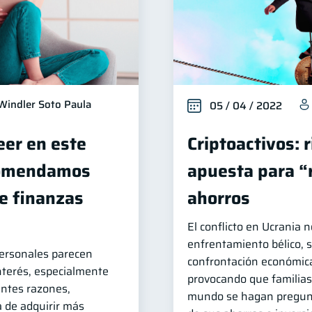
Windler Soto Paula
05 / 04 / 2022
eer en este
Criptoactivos: 
comendamos
apuesta para “
de finanzas
ahorros
El conflicto en Ucrania 
enfrentamiento bélico, 
ersonales parecen
confrontación económica
nterés, especialmente
provocando que familias
entes razones,
mundo se hagan pregunt
a de adquirir más