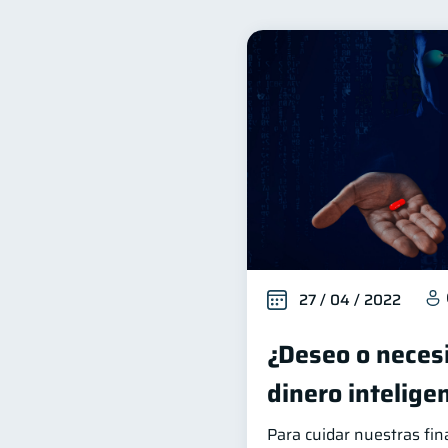
Inclusión financiera
B
22
Salud financiera
Produ
12
Entidad financiera
Pr
8
Historial crediticio
Ser
6
Finanzas Personales
E
1
Salud mental
ahorro
1
27 / 04 / 2022
¿Deseo o necesi
dinero intelig
Para cuidar nuestras fi