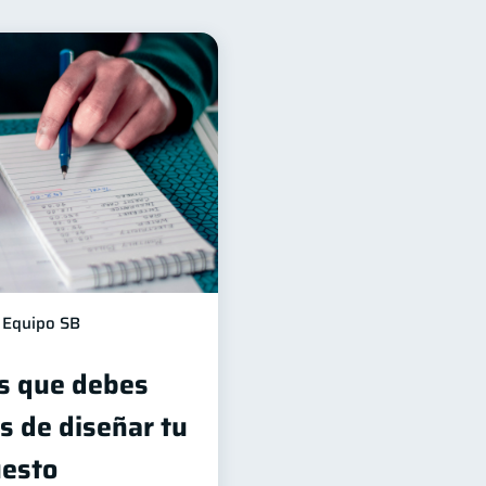
ad financiera
13
10
6
ncos
Inversiones
4
2
era
inversiones
1
1
información financiera
1
Equipo SB
s que debes
s de diseñar tu
uesto