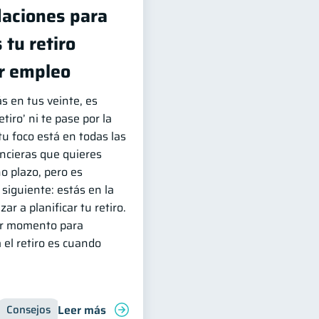
aciones para
 tu retiro
r empleo
s en tus veinte, es
tiro’ ni te pase por la
u foco está en todas las
ncieras que quieres
o plazo, pero es
siguiente: estás en la
r a planificar tu retiro.
jor momento para
 el retiro es cuando
Leer más
trol de deudas
Consejos
Ahorro
Finanzas personales