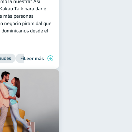
omo la nuestra” Así
Kakao Talk para darle
ue más personas
mo negocio piramidal que
e dominicanos desde el
Leer más
venes
audes
Manejo de deudas
Finanzas personales
Finanzas familiares
Control