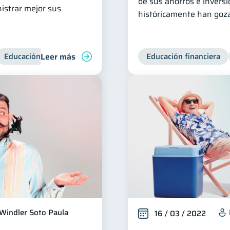
de sus ahorros e inver
istrar mejor sus
históricamente han goza
Leer más
Educación financiera
Bienestar financiero
Educación financiera
Consejos
Windler Soto Paula
16 / 03 / 2022