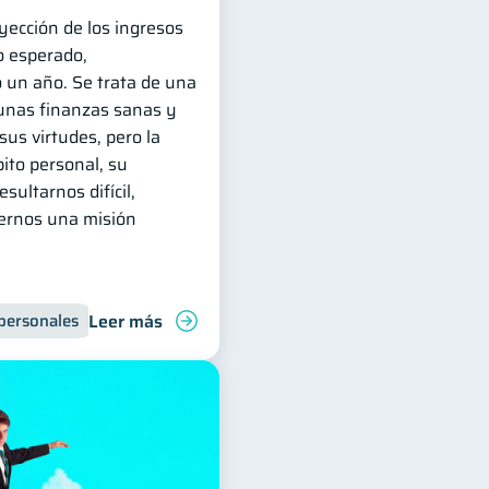
yección de los ingresos
o esperado,
 un año. Se trata de una
unas finanzas sanas y
sus virtudes, pero la
ito personal, su
ultarnos difícil,
cernos una misión
Leer más
personales
financiera
Finanzas para jóvenes
Educación financiera
Manejo de deudas