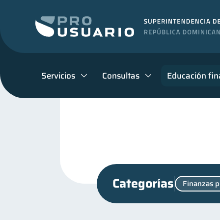
Servicios
Consultas
Educación fin
Categorías
Finanzas p
Criptomonedas
Cuent
2
Manejo de deudas
Edu
31