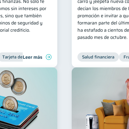
s finanzas. No solo te
carro y jeepeta nueva c
umos sin intereses por
decían los miembros de 
as, sino que también
promoción e invitar a q
minos de seguridad y
formaran parte del últi
rial crediticio.
ha estafado a cientos d
pasado mes de octubre.
Leer más
Tarjeta de crédito
Inclusión financiera
Salud financiera
Finanzas para jó
Fr