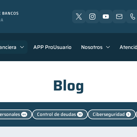
anciera
APP ProUsuario
Nosotros
Atenció
Blog
ersonales
Control de deudas
Ciberseguridad
44
30
5
a Abandonada
Cuenta Inactiva
Finanzas en Pareja
2
1
cación financiera
Finanzas para jóvenes
Finanzas 
31
30