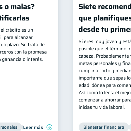
s o malas?
Siete recomend
ificarlas
que planifiques
desde tu prime
el crédito es un
l para alcanzar
Si eres muy joven y está
rgo plazo. Se trata de
posible que el término ‘re
erceros con la promesa
cabeza. Probablemente t
 ganancia o interés.
metas personales y fina
cumplir a corto y median
importante que sepas lo 
edad idónea para comenza
Así como lo lees: el me
comenzar a ahorrar para
inicias tu vida laboral.
Leer más
rsonales
Bienestar financiero
Manejo de deudas
Bienestar financiero
Con