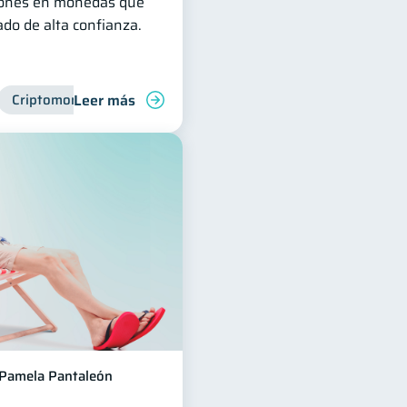
siones en monedas que
do de alta confianza.
Leer más
Vacaciones
Criptomonedas
Pamela Pantaleón