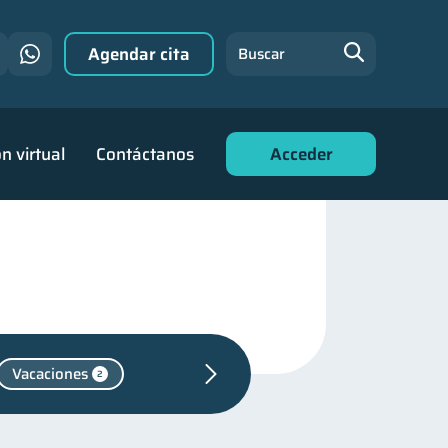
Agendar cita
Buscar
n virtual
Contáctanos
Acceder
Vacaciones
2
Fraudes
1
1
familiares
25