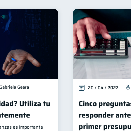
ienestar financiero
Finanzas para mujeres
Segurid
22
20
ctos financieros
Organización Financiera
Deudas
11
10
éstamos
Ahorro
Consejos
Tarjeta de crédito
8
8
6
vicios
Derechos & Deberes
Superintendencia de Ba
4
4
ducación Financiera
Mipymes
Información financi
1
1
Retiro
Doble sueldo
Gasto responsable
1
1
1
1
Gabriela Geara
20 / 04 / 2022
dad? Utiliza tu
Cinco pregunta
entemente
responder ante
primer presup
nanzas es importante