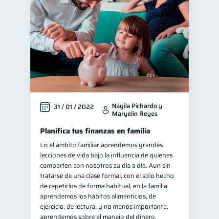
Finanzas personales
44
Manejo de deudas
31
Educación financiera
31
Finanzas para jóvenes
30
Inclusión financiera
22
Bienestar financiero
22
Náyila Pichardo y
31 / 01 / 2022
Finanzas para mujeres
20
Maryelin Reyes
Seguridad financiera
13
Planifica tus finanzas en familia
Salud financiera
12
En el ámbito familiar aprendemos grandes
Organización Financiera
lecciones de vida bajo la influencia de quienes
10
comparten con nosotros su día a día. Aun sin
Deudas
10
tratarse de una clase formal, con el solo hecho
de repetirlos de forma habitual, en la familia
Entidad financiera
8
aprendemos los hábitos alimenticios, de
Préstamos
Ahorro
8
8
ejercicio, de lectura, y no menos importante,
aprendemos sobre el manejo del dinero.
Consejos
6