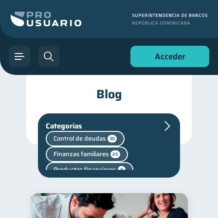
Acceder
Blog
Categorías
Control de deudas
30
Finanzas familiares
25
Productos financieros
11
Criptomonedas
2
Cuenta Inactiva
1
Fraudes
Mipymes
1
1