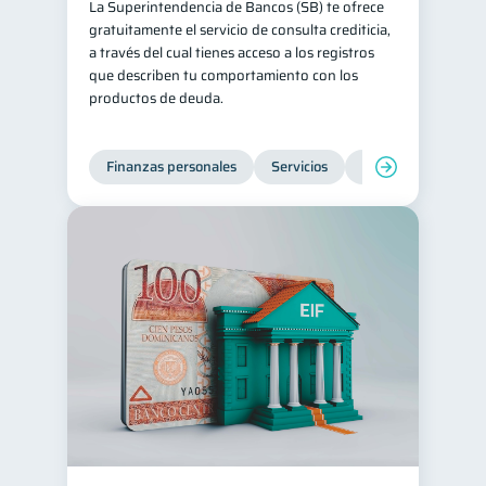
La Superintendencia de Bancos (SB) te ofrece
gratuitamente el servicio de consulta crediticia,
Salud mental
ahorro
1
1
a través del cual tienes acceso a los registros
Retiro
Doble sueldo
1
1
que describen tu comportamiento con los
productos de deuda.
Gasto responsable
1
información financiera
1
Finanzas personales
Servicios
Inclusión financier