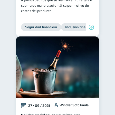
aquellos débitos que se realizan en tu tarjeta o
cuenta de manera automática por motivo de
costos del producto.
Seguridad financiera
Inclusión financiera
Finanza
Windler Soto Paula
27 / 09 / 2021