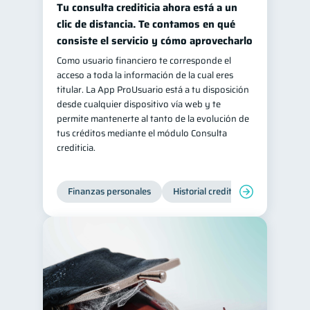
Tu consulta crediticia ahora está a un
Salud mental
ahorro
1
1
clic de distancia. Te contamos en qué
consiste el servicio y cómo aprovecharlo
Retiro
Doble sueldo
1
1
Como usuario financiero te corresponde el
Gasto responsable
1
acceso a toda la información de la cual eres
información financiera
1
titular. La App ProUsuario está a tu disposición
desde cualquier dispositivo vía web y te
permite mantenerte al tanto de la evolución de
tus créditos mediante el módulo Consulta
crediticia.
Finanzas personales
Historial crediticio
Servicios