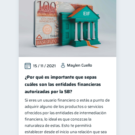
Finanzas personales
44
Manejo de deudas
31
Educación financiera
31
Finanzas para jóvenes
30
Finanzas familiares
25
Inclusión financiera
22
Maylen Cuello
15 / 11 / 2021
Bienestar financiero
22
Finanzas para mujeres
¿Por qué es importante que sepas
20
cuáles son las entidades financieras
Seguridad financiera
13
autorizadas por la SB?
Salud financiera
12
Si eres un usuario financiero o estás a punto de
Organización Financiera
10
adquirir alguno de los productos o servicios
ofrecidos por las entidades de intermediación
Deudas
10
financiera, lo ideal es que conozcas la
Entidad financiera
naturaleza de estas. Esto te permitirá
8
establecer desde el inicio una relación que sea
Préstamos
Ahorro
8
8