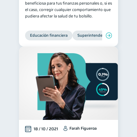
beneficiosa para tus finanzas personales o, si es
Consejos
el caso, corregir cualquier comportamiento que
6
pudiera afectar la salud de tu bolsillo.
Tarjeta de crédito
6
Ciberseguridad
5
Educación financiera
Superintendencia de Bancos
Servicios
4
Derechos & Deberes
4
Superintendencia de Bancos
4
Vacaciones
2
Cuenta Abandonada
2
Inversiones
2
Finanzas Personales
1
Finanzas en Pareja
1
Educación Financiera
1
Información financiera
1
Farah Figueroa
18 / 10 / 2021
inversiones
1