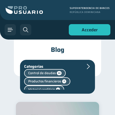
Acceder
Blog
Categorías
Control de deudas
30
Productos financieros
11
Historial crediticio
6
Criptomonedas
2
Cuenta Inactiva
1
Fraudes
Mipymes
1
1