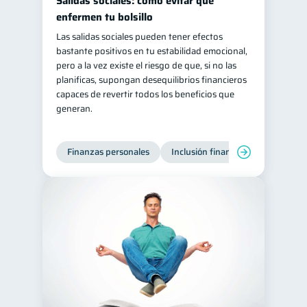
Salidas sociales: cómo evitar que
enfermen tu bolsillo
Las salidas sociales pueden tener efectos
bastante positivos en tu estabilidad emocional,
pero a la vez existe el riesgo de que, si no las
planificas, supongan desequilibrios financieros
capaces de revertir todos los beneficios que
generan.
Finanzas personales
Inclusión financiera
Finanzas