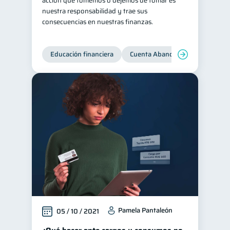
acción que tomemos o dejemos de tomar es
nuestra responsabilidad y trae sus
consecuencias en nuestras finanzas.
Educación financiera
Cuenta Abandonada
Cuenta
Pamela Pantaleón
05 / 10 / 2021