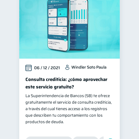
Fraudes
inversiones
1
1
Finanzas personales
44
Educación financiera
31
Finanzas para jóvenes
30
Finanzas familiares
25
Inclusión financiera
22
Windler Soto Paula
06 / 12 / 2021
Bienestar financiero
22
Finanzas para mujeres
Consulta crediticia: ¿cómo aprovechar
20
este servicio gratuito?
Seguridad financiera
13
La Superintendencia de Bancos (SB) te ofrece
Salud financiera
12
gratuitamente el servicio de consulta crediticia,
Productos financieros
a través del cual tienes acceso a los registros
11
que describen tu comportamiento con los
Organización Financiera
10
productos de deuda.
Deudas
10
Entidad financiera
8