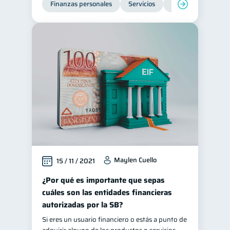
Finanzas personales
Servicios
Inclusión financier
Préstamos
Consejos
8
6
Tarjeta de crédito
6
Historial crediticio
6
Ciberseguridad
5
Servicios
4
Derechos & Deberes
4
Superintendencia de Bancos
4
Inversiones
2
Finanzas Personales
1
Maylen Cuello
15 / 11 / 2021
Finanzas en Pareja
1
Educación Financiera
¿Por qué es importante que sepas
1
cuáles son las entidades financieras
Mipymes
1
autorizadas por la SB?
Información financiera
1
Si eres un usuario financiero o estás a punto de
Salud mental
ahorro
1
1