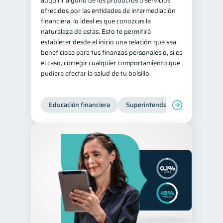
adquirir alguno de los productos o servicios
ofrecidos por las entidades de intermediación
Retiro
Doble sueldo
1
1
financiera, lo ideal es que conozcas la
Gasto responsable
naturaleza de estas. Esto te permitirá
1
establecer desde el inicio una relación que sea
información financiera
1
beneficiosa para tus finanzas personales o, si es
el caso, corregir cualquier comportamiento que
pudiera afectar la salud de tu bolsillo.
Educación financiera
Superintendencia de Bancos