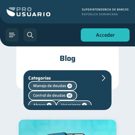
Acceder
Blog
Categorías
Manejo de deudas
31
Control de deudas
30
Ahorro
Vacaciones
8
2
Criptomonedas
2
Cuenta Abandonada
2
Cuenta Inactiva
1