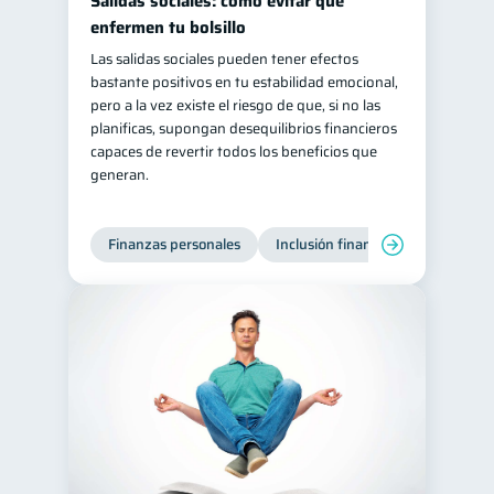
Salidas sociales: cómo evitar que
enfermen tu bolsillo
Las salidas sociales pueden tener efectos
bastante positivos en tu estabilidad emocional,
pero a la vez existe el riesgo de que, si no las
planificas, supongan desequilibrios financieros
capaces de revertir todos los beneficios que
generan.
Finanzas personales
Inclusión financiera
Finanzas