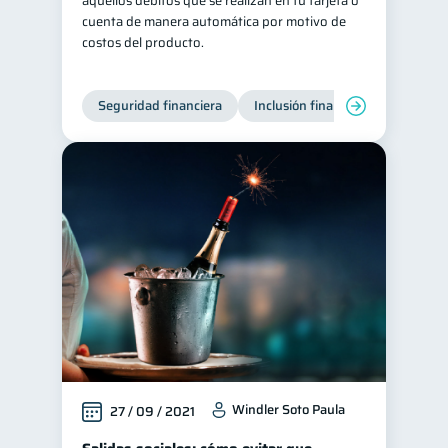
aquellos débitos que se realizan en tu tarjeta o
cuenta de manera automática por motivo de
costos del producto.
Seguridad financiera
Inclusión financiera
Finanza
Windler Soto Paula
27 / 09 / 2021