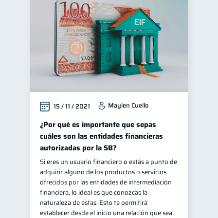
Cuenta Inactiva
1
Fraudes
inversiones
1
1
Finanzas personales
44
Educación financiera
31
Finanzas para jóvenes
30
Finanzas familiares
25
Maylen Cuello
15 / 11 / 2021
Inclusión financiera
22
Bienestar financiero
¿Por qué es importante que sepas
22
cuáles son las entidades financieras
Finanzas para mujeres
20
autorizadas por la SB?
Seguridad financiera
13
Si eres un usuario financiero o estás a punto de
Salud financiera
12
adquirir alguno de los productos o servicios
ofrecidos por las entidades de intermediación
Productos financieros
11
financiera, lo ideal es que conozcas la
Organización Financiera
naturaleza de estas. Esto te permitirá
10
establecer desde el inicio una relación que sea
Deudas
10