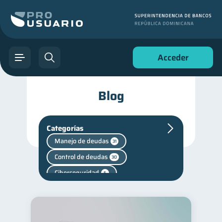
Acceder
Blog
Categorías
Manejo de deudas
31
Control de deudas
30
Ciberseguridad
5
Vacaciones
2
Criptomonedas
2
Cuenta Abandonada
2