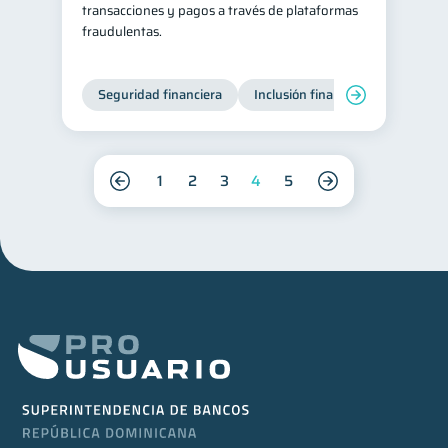
transacciones y pagos a través de plataformas
fraudulentas.
Seguridad financiera
Inclusión financiera
Finanza
1
2
3
4
5