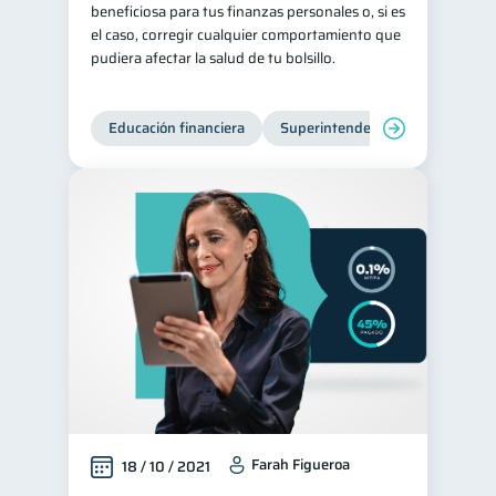
beneficiosa para tus finanzas personales o, si es
Entidad financiera
el caso, corregir cualquier comportamiento que
8
pudiera afectar la salud de tu bolsillo.
Préstamos
Ahorro
8
8
Consejos
6
Educación financiera
Superintendencia de Bancos
Tarjeta de crédito
6
Historial crediticio
6
Servicios
4
Derechos & Deberes
4
Superintendencia de Bancos
4
Inversiones
2
Finanzas Personales
1
Finanzas en Pareja
1
Educación Financiera
1
Mipymes
1
Farah Figueroa
18 / 10 / 2021
Información financiera
1