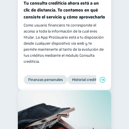
Tu consulta crediticia ahora está a un
Salud mental
ahorro
1
1
clic de distancia. Te contamos en qué
consiste el servicio y cómo aprovecharlo
Retiro
Doble sueldo
1
1
Como usuario financiero te corresponde el
Gasto responsable
1
acceso a toda la información de la cual eres
información financiera
1
titular. La App ProUsuario está a tu disposición
desde cualquier dispositivo vía web y te
permite mantenerte al tanto de la evolución de
tus créditos mediante el módulo Consulta
crediticia.
Finanzas personales
Historial crediticio
Servicios