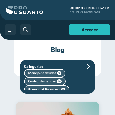
Acceder
Blog
Categorías
Manejo de deudas
31
Control de deudas
30
Seguridad financiera
13
Vacaciones
2
Criptomonedas
2
Cuenta Abandonada
2