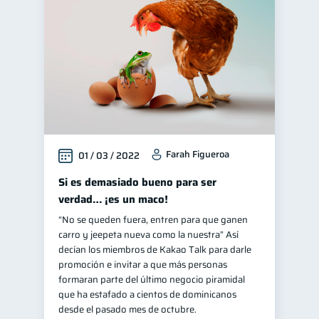
Cuenta Inactiva
1
Fraudes
inversiones
1
1
Finanzas personales
44
Educación financiera
31
Finanzas para jóvenes
30
Finanzas familiares
25
Farah Figueroa
01 / 03 / 2022
Inclusión financiera
22
Bienestar financiero
Si es demasiado bueno para ser
22
verdad… ¡es un maco!
Finanzas para mujeres
20
“No se queden fuera, entren para que ganen
Salud financiera
12
carro y jeepeta nueva como la nuestra” Así
Productos financieros
decían los miembros de Kakao Talk para darle
11
promoción e invitar a que más personas
Organización Financiera
10
formaran parte del último negocio piramidal
Deudas
que ha estafado a cientos de dominicanos
10
desde el pasado mes de octubre.
Entidad financiera
8