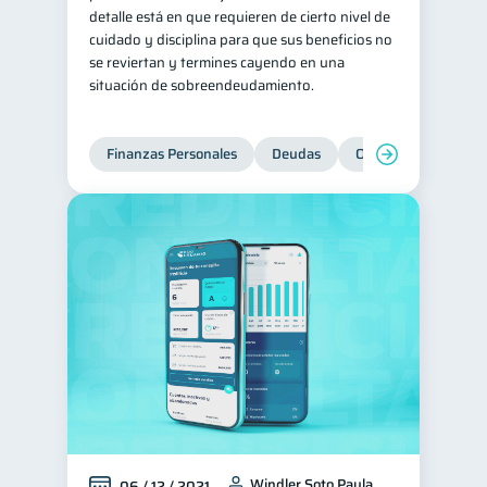
detalle está en que requieren de cierto nivel de
Salud mental
ahorro
1
1
cuidado y disciplina para que sus beneficios no
se reviertan y termines cayendo en una
Retiro
Doble sueldo
1
1
situación de sobreendeudamiento.
Gasto responsable
1
información financiera
1
Finanzas Personales
Deudas
Organización Financ
Windler Soto Paula
06 / 12 / 2021