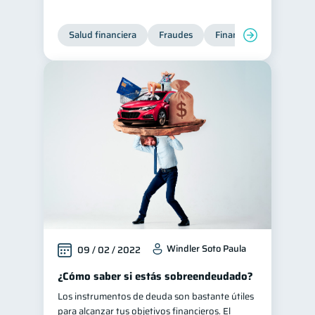
Préstamos
Ahorro
8
8
Salud financiera
Fraudes
Finanzas personales
Consejos
6
Tarjeta de crédito
6
Historial crediticio
6
Ciberseguridad
5
Servicios
4
Derechos & Deberes
4
Superintendencia de Bancos
4
Inversiones
2
Finanzas Personales
1
Finanzas en Pareja
1
Windler Soto Paula
09 / 02 / 2022
Educación Financiera
1
¿Cómo saber si estás sobreendeudado?
Mipymes
1
Los instrumentos de deuda son bastante útiles
para alcanzar tus objetivos financieros. El
Información financiera
1