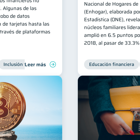
os financieros no
Nacional de Hogares de 
. Algunas de las
(Enhogar), elaborada por
robo de datos
Estadística (ONE), revel
 de tarjetas hasta las
núcleos familiares lider
 través de plataformas
amplió en 6.5 puntos po
2018, al pasar de 33.3%
Leer más
Inclusión financiera
Finanzas para jóvenes
Educación financiera
Manejo de 