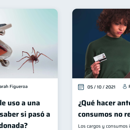
Finanzas familiares
Inclusión financiera
Bienesta
25
22
alud financiera
Productos financieros
Organizació
12
11
iera
Préstamos
Ahorro
Consejos
Tar
8
8
8
6
erseguridad
Servicios
Derechos & Deberes
5
4
4
Inversiones
Finanzas Personales
Educación 
4
2
1
Información financiera
ahorro
Doble sueldo
1
1
1
arah Figueroa
05 / 10 / 2021
le uso a una
¿Qué hacer ant
saber si pasó a
consumos no r
ndonada?
Los cargos y consumos i