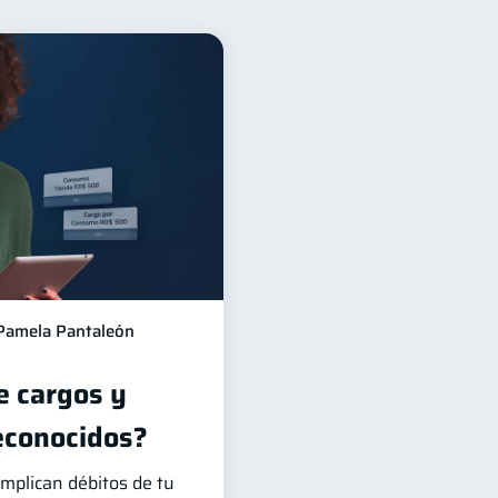
r financiero
22
n Financiera
10
jeta de crédito
6
Financiera
1
Gasto responsable
1
Pamela Pantaleón
e cargos y
econocidos?
mplican débitos de tu