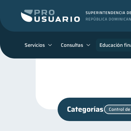
Servicios
Consultas
Educación fin
Categorías
Control de
Cuenta Abandonada
C
2
Retiro
Finanzas perso
1