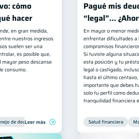
vo: cómo
Pagué mis deud
 qué hacer
“legal”… ¿Ahor
ende, en gran medida,
En mayor o menor medida
 entre nuestros ingresos
enfrentar dificultades a
esos suelen ser una
compromisos financieros
ntrolar, es posible que,
Si tuviste alguna situaci
 el mayor peso descanse
esta posición y tu prést
de consumo.
legal o castigado, inclus
hasta el último centavo,
importante que debes ha
solo tu perfil como dedu
tranquilidad financiera 
Leer más
nejo de deudas
Control de deudas
Salud financiera
Ma