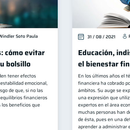
Windler Soto Paula
31 / 08 / 2021
s: cómo evitar
Educación, ind
 bolsillo
el bienestar fi
den tener efectos
En los últimos años el 
 estabilidad emocional,
financiera ha cobrado po
esgo de que, si no las
ámbitos. Su auge se exp
equilibrios financieros
una expresión que utili
s los beneficios que
expertos en el área eco
muchas personas han de
de ésta, pues en una def
aprender a administrar e