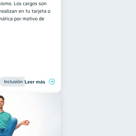
mismo. Los cargos son
realizan en tu tarjeta o
ática por motivo de
Leer más
ra
Inclusión financiera
Finanzas para jóvenes
Finanzas para jóvenes
Manejo de deudas
Manejo de 
Finanzas