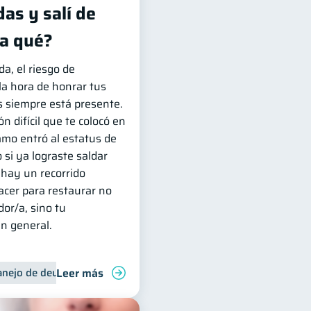
as y salí de
a qué?
, el riesgo de
 la hora de honrar tus
 siempre está presente.
ón difícil que te colocó en
amo entró al estatus de
o si ya lograste saldar
 hay un recorrido
cer para restaurar no
dor/a, sino tu
en general.
Leer más
nejo de deudas
Control de deudas