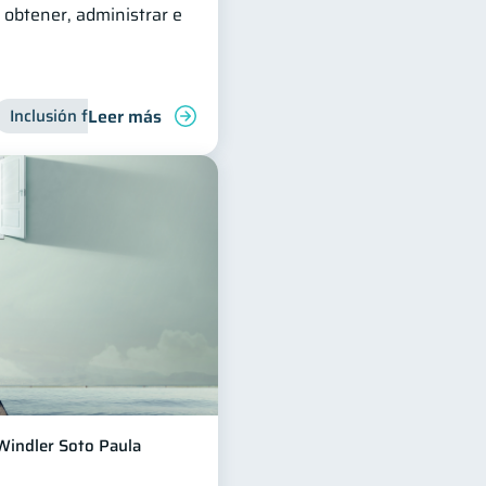
obtener, administrar e
Leer más
deudas
Inclusión financiera
Finanzas familiares
Finanzas para jóvenes
Control de deudas
Manejo de 
Finanz
Windler Soto Paula