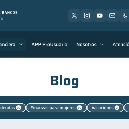
anciera
APP ProUsuario
Nosotros
Atenció
Blog
 deudas
Finanzas para mujeres
Vacaciones
30
20
2
uenta Inactiva
Finanzas en Pareja
inversiones
1
1
1
nales
Manejo de deudas
Educación financiera
44
31
31