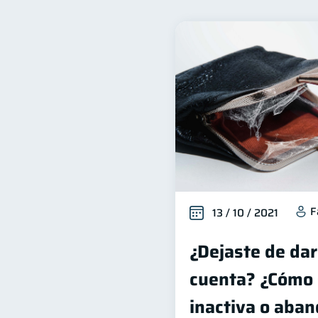
Finanzas para jóvenes
30
Seguridad financiera
S
13
Deudas
Entidad financ
10
Historial crediticio
Cib
6
Superintendencia de Bancos
Fraudes
Mipymes
1
1
información financiera
1
F
13 / 10 / 2021
¿Dejaste de dar
cuenta? ¿Cómo 
inactiva o aba