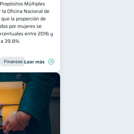
Propósitos Múltiples
 la Oficina Nacional de
a que la proporción de
ados por mujeres se
rcentuales entre 2016 y
 a 39.8%.
Leer más
deudas
Finanzas para mujeres
Finanzas familiares
Control de deudas
Finanz