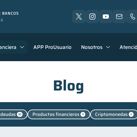
anciera
APP ProUsuario
Nosotros
Atenció
Blog
 deudas
Productos financieros
Criptomonedas
30
11
2
inversiones
Finanzas personales
Manejo de de
1
44
Finanzas para jóvenes
Finanzas familiares
Inclusió
30
25