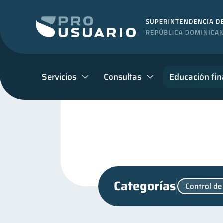
Servicios
Consultas
Educación fin
Categorías
Control de
Fraudes
Mipymes
1
1
Educación financiera
31