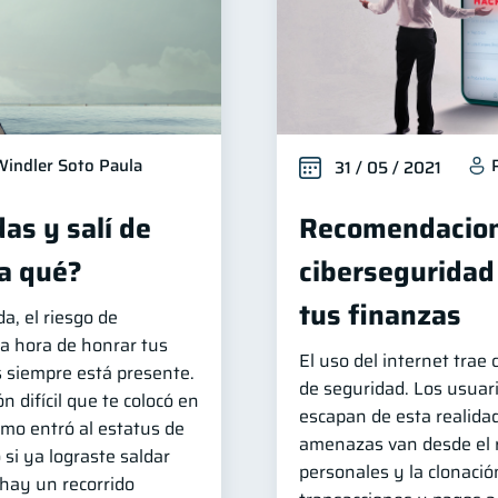
Windler Soto Paula
31 / 05 / 2021
as y salí de
Recomendacion
a qué?
ciberseguridad
tus finanzas
, el riesgo de
la hora de honrar tus
El uso del internet trae
 siempre está presente.
de seguridad. Los usuar
n difícil que te colocó en
escapan de esta realidad
amo entró al estatus de
amenazas van desde el 
 si ya lograste saldar
personales y la clonació
 hay un recorrido