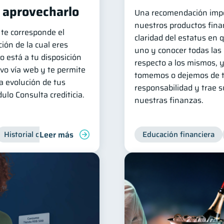
o aprovecharlo
Una recomendación imp
nuestros productos finan
 te corresponde el
claridad del estatus en
ión de la cual eres
uno y conocer todas las
o está a tu disposición
respecto a los mismos, 
ivo vía web y te permite
tomemos o dejemos de t
a evolución de tus
responsabilidad y trae 
ulo Consulta crediticia.
nuestras finanzas.
Leer más
Historial crediticio
Servicios
Inclusión financiera
Educación financiera
Fi