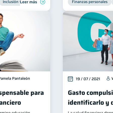
Leer más
Inclusión financiera
Finanzas para jóvenes
Finanzas personales
Manejo de 
Pamela Pantaleón
19 / 07 / 2021
ispensable para
Gasto compuls
nanciero
identificarlo y
érmino educación
La salud financiera dep