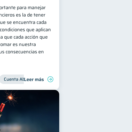
ortante para manejar
cieros es la de tener
 que se encuentra cada
 condiciones que aplican
ya que cada acción que
omar es nuestra
sus consecuencias en
Leer más
nanzas para jóvenes
Cuenta Abandonada
Manejo de deudas
Cuenta Inactiva
Finanzas familiar
Inclusión financie