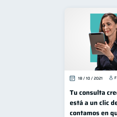
Bienestar financiero
22
Organización Financiera
10
Tarjeta de crédito
Hist
6
Superintendencia de Bancos
Finanzas Personales
F
1
Salud mental
ahorro
1
F
18 / 10 / 2021
Tu consulta cre
está a un clic d
contamos en qu