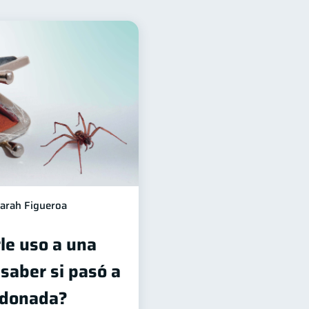
financiera
12
orro
Consejos
8
6
echos & Deberes
4
2
n financiera
1
información financiera
1
arah Figueroa
le uso a una
saber si pasó a
ndonada?