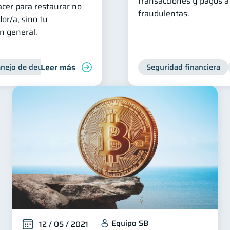
transacciones y pagos a
cer para restaurar no
fraudulentas.
or/a, sino tu
en general.
Leer más
nejo de deudas
Control de deudas
Seguridad financiera
Equipo SB
12 / 05 / 2021