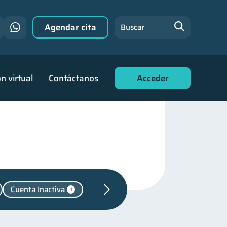
Agendar cita
Buscar
n virtual
Contáctanos
Acceder
Cuenta Inactiva
1
udas
31
n financiera
22