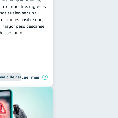
 entre nuestros ingresos
esos suelen ser una
ntrolar, es posible que,
 el mayor peso descanse
 de consumo.
Leer más
eudas
nejo de deudas
Finanzas familiares
Control de deudas
Control de deudas
Finanza