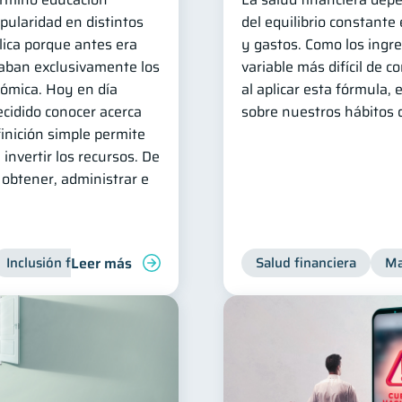
pularidad en distintos
del equilibrio constante
lica porque antes era
y gastos. Como los ingr
zaban exclusivamente los
variable más difícil de co
nómica. Hoy en día
al aplicar esta fórmula,
cidido conocer acerca
sobre nuestros hábitos
inición simple permite
invertir los recursos. De
obtener, administrar e
Leer más
Inclusión financiera
Finanzas para jóvenes
Salud financiera
Manejo de d
Ma