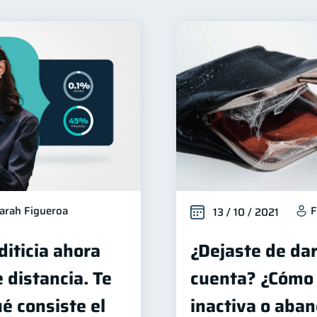
Finanzas para mujeres
Seguridad financiera
Salud 
20
13
Deudas
Entidad financiera
Préstamos
Ah
10
8
8
orial crediticio
Ciberseguridad
Servicios
Der
6
5
4
Vacaciones
Cuenta Abandonada
Inversiones
4
2
2
inanzas en Pareja
Educación Financiera
Informació
1
1
Retiro
Doble sueldo
Gasto responsable
1
1
1
1
arah Figueroa
F
13 / 10 / 2021
diticia ahora
¿Dejaste de dar
e distancia. Te
cuenta? ¿Cómo 
é consiste el
inactiva o aba