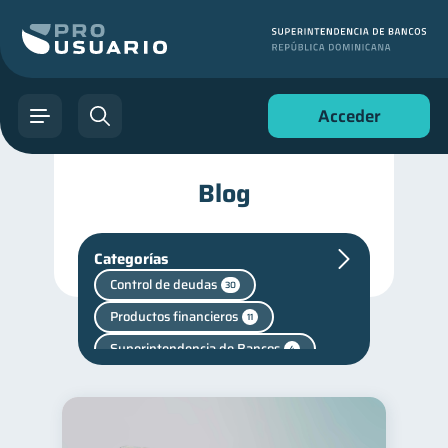
Acceder
Blog
Categorías
Control de deudas
30
Productos financieros
11
Superintendencia de Bancos
4
Criptomonedas
2
Cuenta Abandonada
2
Cuenta Inactiva
1