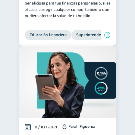
beneficiosa para tus finanzas personales o, si es
Consejos
el caso, corregir cualquier comportamiento que
6
pudiera afectar la salud de tu bolsillo.
Tarjeta de crédito
6
Historial crediticio
6
Educación financiera
Superintendencia de Bancos
Ciberseguridad
5
Servicios
4
Derechos & Deberes
4
Vacaciones
Inversiones
2
2
Finanzas Personales
1
Finanzas en Pareja
1
Educación Financiera
1
Fraudes
Mipymes
1
1
Información financiera
1
inversiones
1
Farah Figueroa
18 / 10 / 2021
Salud mental
ahorro
1
1