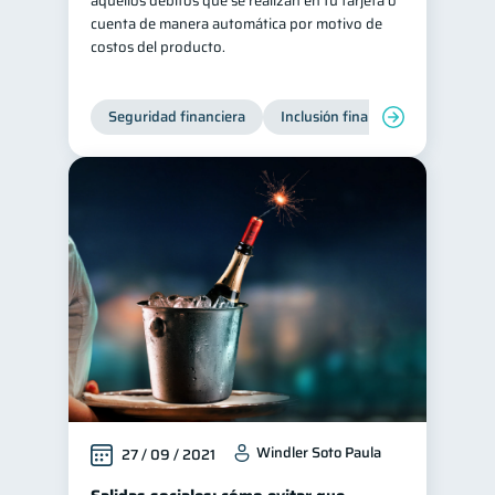
aquellos débitos que se realizan en tu tarjeta o
cuenta de manera automática por motivo de
costos del producto.
Seguridad financiera
Inclusión financiera
Finanza
Windler Soto Paula
27 / 09 / 2021