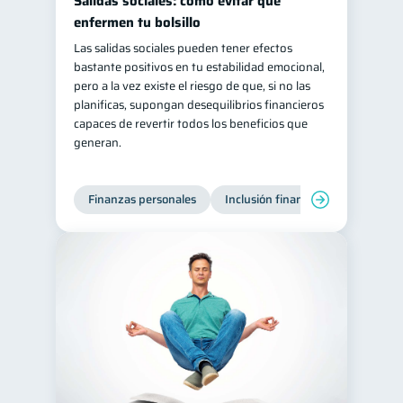
Salidas sociales: cómo evitar que
enfermen tu bolsillo
Las salidas sociales pueden tener efectos
bastante positivos en tu estabilidad emocional,
pero a la vez existe el riesgo de que, si no las
planificas, supongan desequilibrios financieros
capaces de revertir todos los beneficios que
generan.
Finanzas personales
Inclusión financiera
Finanzas