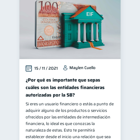
Finanzas personales
44
Manejo de deudas
31
Educación financiera
31
Finanzas para jóvenes
30
Finanzas familiares
25
Inclusión financiera
22
Maylen Cuello
15 / 11 / 2021
Bienestar financiero
22
Finanzas para mujeres
¿Por qué es importante que sepas
20
cuáles son las entidades financieras
Seguridad financiera
13
autorizadas por la SB?
Salud financiera
12
Si eres un usuario financiero o estás a punto de
Organización Financiera
10
adquirir alguno de los productos o servicios
ofrecidos por las entidades de intermediación
Deudas
10
financiera, lo ideal es que conozcas la
Entidad financiera
naturaleza de estas. Esto te permitirá
8
establecer desde el inicio una relación que sea
Préstamos
Ahorro
8
8