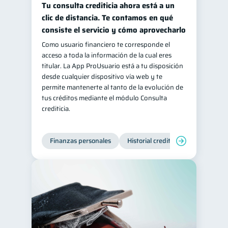
Tu consulta crediticia ahora está a un
Retiro
Doble sueldo
1
1
clic de distancia. Te contamos en qué
consiste el servicio y cómo aprovecharlo
Gasto responsable
1
Como usuario financiero te corresponde el
información financiera
1
acceso a toda la información de la cual eres
titular. La App ProUsuario está a tu disposición
desde cualquier dispositivo vía web y te
permite mantenerte al tanto de la evolución de
tus créditos mediante el módulo Consulta
crediticia.
Finanzas personales
Historial crediticio
Servicios