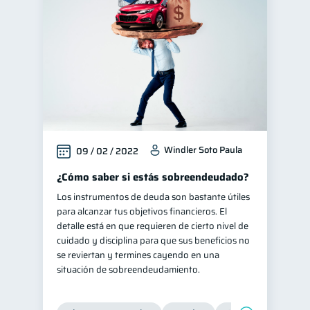
Salud mental
1
Finanzas personales
44
Educación financiera
31
Finanzas para jóvenes
30
Finanzas familiares
25
Inclusión financiera
22
Windler Soto Paula
09 / 02 / 2022
Bienestar financiero
22
Finanzas para mujeres
¿Cómo saber si estás sobreendeudado?
20
Los instrumentos de deuda son bastante útiles
Seguridad financiera
13
para alcanzar tus objetivos financieros. El
Productos financieros
11
detalle está en que requieren de cierto nivel de
cuidado y disciplina para que sus beneficios no
Organización Financiera
10
se reviertan y termines cayendo en una
Entidad financiera
8
situación de sobreendeudamiento.
Préstamos
Ahorro
8
8
Consejos
6