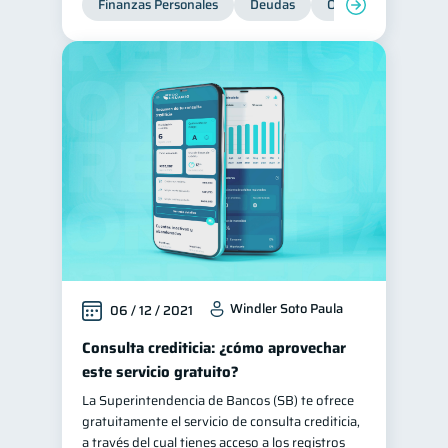
Finanzas Personales
Deudas
Organización Financ
Tarjeta de crédito
6
Historial crediticio
6
Ciberseguridad
5
Servicios
4
Derechos & Deberes
4
Superintendencia de Bancos
4
Vacaciones
2
Criptomonedas
2
Cuenta Abandonada
2
Windler Soto Paula
06 / 12 / 2021
Inversiones
2
Consulta crediticia: ¿cómo aprovechar
Finanzas Personales
1
este servicio gratuito?
Finanzas en Pareja
1
La Superintendencia de Bancos (SB) te ofrece
Educación Financiera
1
gratuitamente el servicio de consulta crediticia,
a través del cual tienes acceso a los registros
Fraudes
1