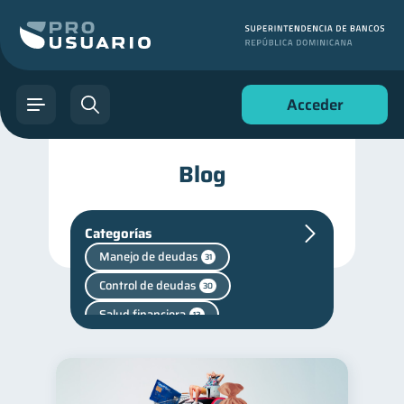
Acceder
Blog
Categorías
Manejo de deudas
31
Control de deudas
30
Salud financiera
12
Deudas
10
Cuenta Inactiva
1
Mipymes
inversiones
1
1