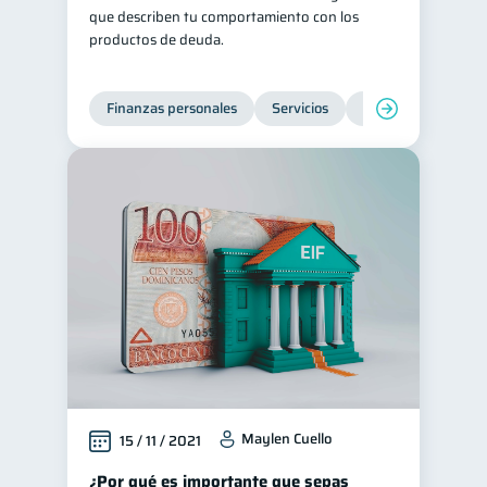
que describen tu comportamiento con los
Información financiera
1
productos de deuda.
ahorro
Retiro
1
1
Doble sueldo
1
Finanzas personales
Servicios
Inclusión financier
Gasto responsable
1
información financiera
1
Maylen Cuello
15 / 11 / 2021
¿Por qué es importante que sepas