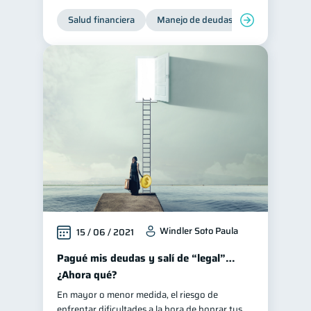
Salud financiera
Consejos
Manejo de deudas
Control de d
6
Tarjeta de crédito
6
Historial crediticio
6
Ciberseguridad
5
Servicios
4
Derechos & Deberes
4
Superintendencia de Bancos
4
Vacaciones
Inversiones
2
2
Finanzas Personales
1
Educación Financiera
1
Windler Soto Paula
15 / 06 / 2021
Fraudes
Mipymes
1
1
Pagué mis deudas y salí de “legal”…
Información financiera
1
¿Ahora qué?
inversiones
1
En mayor o menor medida, el riesgo de
Salud mental
ahorro
enfrentar dificultades a la hora de honrar tus
1
1