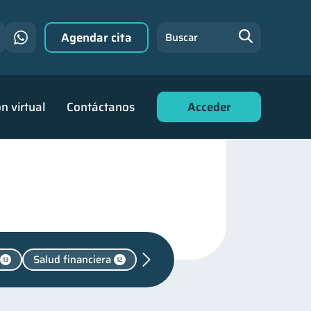
Agendar cita
Buscar
n virtual
Contáctanos
Acceder
Salud financiera
13
12
udes
1
familiares
25