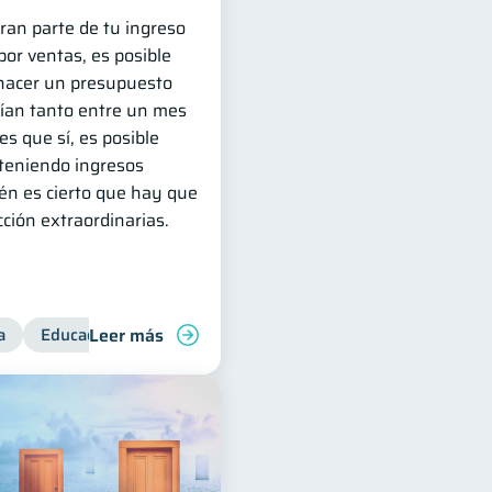
ran parte de tu ingreso
or ventas, es posible
hacer un presupuesto
ían tanto entre un mes
es que sí, es posible
 teniendo ingresos
én es cierto que hay que
ción extraordinarias.
Leer más
a
ol de deudas
Educación financiera
Inclusión financiera
Finanzas 