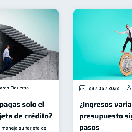
ienestar financiero
Finanzas para mujeres
Organiz
22
20
éstamos
Ahorro
Consejos
Tarjeta de crédito
8
8
6
erseguridad
Servicios
Derechos & Deberes
5
4
4
Criptomonedas
Cuenta Abandonada
Inversi
4
2
2
zas Personales
Educación Financiera
Mipymes
1
1
1
inversiones
Salud mental
ahorro
Retiro
1
1
1
1
ormación financiera
1
arah Figueroa
28 / 06 / 2022
 pagas solo el
¿Ingresos varia
jeta de crédito?
presupuesto si
pasos
 maneja su tarjeta de