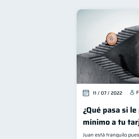
Inclusión financiera
B
22
Entidad financiera
Pr
8
Historial crediticio
Cib
6
Superintendencia de Bancos
Cuenta Inactiva
Finan
1
Información financiera
1
Gasto responsable
inf
1
F
11 / 07 / 2022
¿Qué pasa si le
mínimo a tu tar
Juan está tranquilo pues