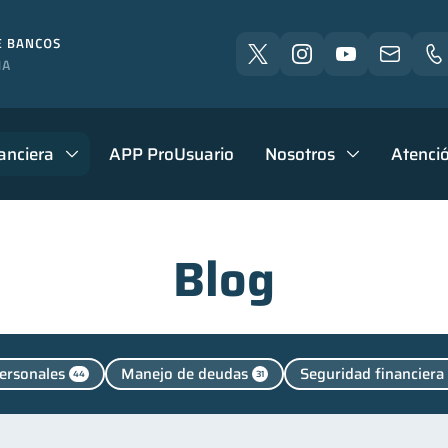
anciera
APP ProUsuario
Nosotros
Atenció
Blog
ersonales
Manejo de deudas
Seguridad financiera
44
31
Deudas
Vacaciones
Finanzas en Pareja
Fra
10
2
1
Finanzas para jóvenes
Control de deudas
Finanzas 
30
30