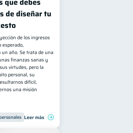
s que debes
s de diseñar tu
uesto
yección de los ingresos
o esperado,
 un año. Se trata de una
unas finanzas sanas y
sus virtudes, pero la
ito personal, su
ultarnos difícil,
cernos una misión
Leer más
personales
financiera
Finanzas para jóvenes
Educación financiera
Manejo de deudas