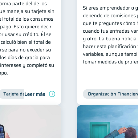
forma parte del de los
Si eres emprendedor o g
e maneja su tarjeta sin
depende de comisiones p
l total de los consumos
que te preguntes cómo 
 pago. Esto quiere decir
cuando tus entradas var
r usar su crédito. Él se
y otro. La buena noticia 
calculó bien el total de
hacer esta planificación
irse para no exceder su
variables, aunque tambi
os días de gracia para
tomar medidas de protec
intereses y completó su
mpo.
Leer más
Tarjeta de crédito
Deudas
Manejo de deudas
Organización Financier
Contr