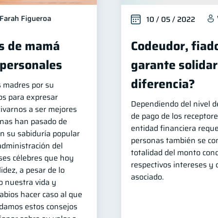
Farah Figueroa
10 / 05 / 2022
es de mamá
Codeudor, fiado
 personales
garante solidari
diferencia?
 madres por su
os para expresar
Dependiendo del nivel de
ivarnos a ser mejores
de pago de los receptore
tinas han pasado de
entidad financiera requ
n su sabiduría popular
personas también se co
 administración del
totalidad del monto con
ases célebres que hoy
respectivos intereses y 
idez, a pesar de lo
asociado.
 nuestra vida y
abios hacer caso al que
rdamos estos consejos