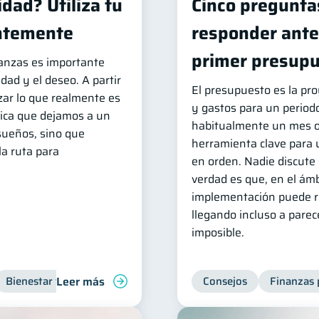
dad? Utiliza tu
Cinco pregunta
entemente
responder ante
primer presup
nanzas es importante
idad y el deseo. A partir
El presupuesto es la pro
zar lo que realmente es
y gastos para un period
lica que dejamos a un
habitualmente un mes o
sueños, sino que
herramienta clave para 
la ruta para
en orden. Nadie discute 
verdad es que, en el ámb
implementación puede res
llegando incluso a pare
imposible.
Leer más
Bienestar financiero
Organización Financiera
Consejos
Finanzas 
Inclusión 