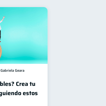
ación Financiera
10
6
ones
2
Doble sueldo
1
Gabriela Geara
bles? Crea tu
guiendo estos