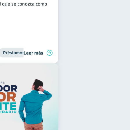
hí que se conozca como
Leer más
Préstamos
Productos financieros
Finanzas para jóvene