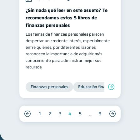
¿Sin nada qué leer en este asueto? Te
recomendamos estos 5 libros de
finanzas personales
Los temas de finanzas personales parecen
despertar un creciente interés, especialmente
entre quienes, por diferentes razones,
reconocen la importancia de adquirir más
conocimiento para administrar mejor sus
recursos.
Finanzas personales
Educación financiera
Bienest
1
2
3
4
5
9