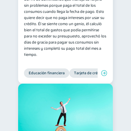
sin problemas porque paga el total de los
Salud mental
ahorro
1
1
consumos cuando llega la fecha de pago. Esto
quiere decir que no paga intereses por usar su
Retiro
Doble sueldo
1
1
crédito. Él se siente como un genio, él calculó
Gasto responsable
1
bien el total de gastos que podía permitirse
para no exceder su presupuesto, aprovechó los
información financiera
1
días de gracia para pagar sus consumos sin
intereses y completó su pago total del mes a
tiempo.
Educación financiera
Tarjeta de crédito
Deudas