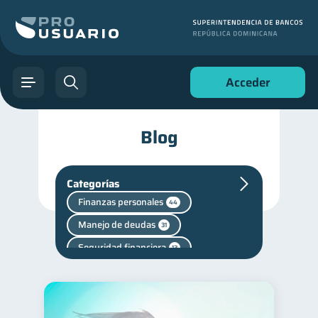
Acceder
Blog
Categorías
Finanzas personales
44
Manejo de deudas
31
Seguridad financiera
13
Salud financiera
12
Productos financieros
11
Deudas
Servicios
10
4