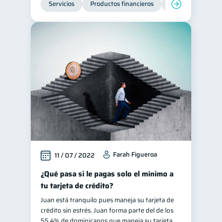
Servicios
Productos financieros
Inclusión financie
Tarjeta de crédito
6
Historial crediticio
6
Ciberseguridad
5
Derechos & Deberes
4
Superintendencia de Bancos
4
Criptomonedas
2
Cuenta Abandonada
2
Inversiones
2
Cuenta Inactiva
1
Farah Figueroa
11 / 07 / 2022
Finanzas Personales
1
Educación Financiera
¿Qué pasa si le pagas solo el mínimo a
1
tu tarjeta de crédito?
Mipymes
1
Juan está tranquilo pues maneja su tarjeta de
Información financiera
1
crédito sin estrés. Juan forma parte del de los
inversiones
55.4% de dominicanos que maneja su tarjeta
1