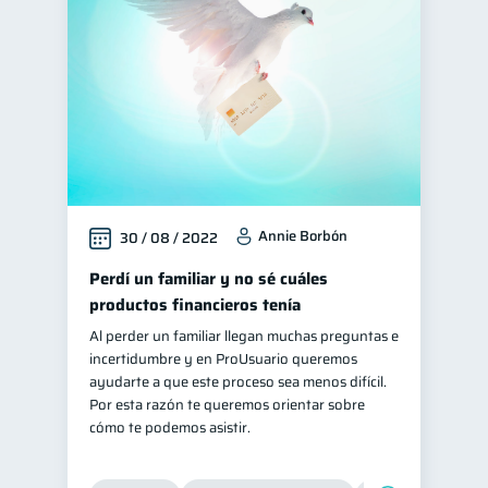
Vacaciones
2
Finanzas en Pareja
1
Fraudes
1
Educación financiera
31
Finanzas para jóvenes
30
Control de deudas
30
Annie Borbón
30 / 08 / 2022
Finanzas familiares
25
Inclusión financiera
Perdí un familiar y no sé cuáles
22
productos financieros tenía
Bienestar financiero
22
Al perder un familiar llegan muchas preguntas e
Finanzas para mujeres
20
incertidumbre y en ProUsuario queremos
Organización Financiera
ayudarte a que este proceso sea menos difícil.
10
Por esta razón te queremos orientar sobre
Entidad financiera
8
cómo te podemos asistir.
Préstamos
Ahorro
8
8
Consejos
6