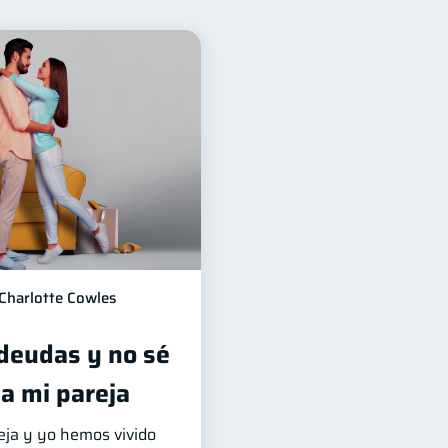
para mujeres
20
orro
8
echos & Deberes
4
ones
2
ldo
1
Charlotte Cowles
deudas y no sé
a mi pareja
eja y yo hemos vivido