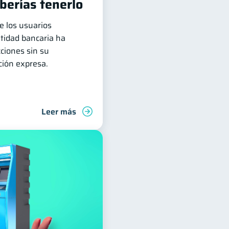
berías tenerlo
e los usuarios
ntidad bancaria ha
ciones sin su
ción expresa.
Leer más
deudas
Finanzas familiares
Control de deudas
Finanz