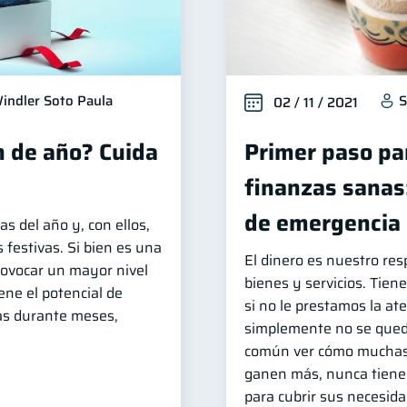
indler Soto Paula
S
02 / 11 / 2021
n de año? Cuida
Primer paso pa
finanzas sanas:
de emergencia
as del año y, con ellos,
 festivas. Si bien es una
El dinero es nuestro res
ovocar un mayor nivel
bienes y servicios. Tiene
ene el potencial de
si no le prestamos la a
zas durante meses,
simplemente no se qued
común ver cómo muchas
ganen más, nunca tienen
para cubrir sus necesida