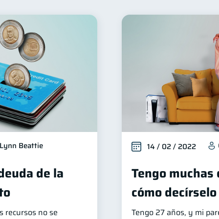
nclusión financiera
Bienestar financiero
Finanzas 
22
22
Deudas
Entidad financiera
Préstamos
Ah
10
8
8
orial crediticio
Ciberseguridad
Servicios
Der
6
5
4
Criptomonedas
Cuenta Abandonada
Inversi
4
2
2
zas Personales
Educación Financiera
Fraudes
1
1
1
inversiones
Salud mental
ahorro
Doble sue
1
1
1
ormación financiera
1
Lynn Beattie
14 / 02 / 2022
deuda de la
Tengo muchas 
to
cómo decírselo 
os recursos no se
Tengo 27 años, y mi par