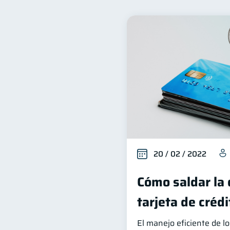
Finanzas familiares
I
25
Organización Financiera
10
Tarjeta de crédito
Hist
6
Superintendencia de Bancos
Cuenta Inactiva
Finan
1
Información financiera
1
Gasto responsable
inf
1
20 / 02 / 2022
Cómo saldar la 
tarjeta de crédi
El manejo eficiente de l