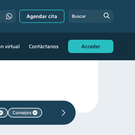
Agendar cita
Buscar
n virtual
Contáctanos
Acceder
Consejos
11
6
es
44
de deudas
30