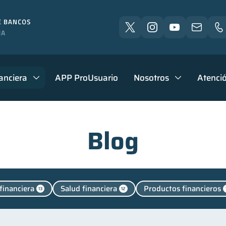
anciera
APP ProUsuario
Nosotros
Atenció
Blog
financiera
Salud financiera
Productos financieros
13
12
n Pareja
Mipymes
Retiro
Finanzas personal
1
1
1
cación financiera
Finanzas para jóvenes
Control 
31
30