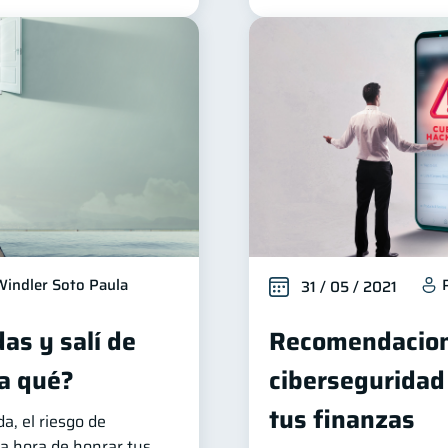
Windler Soto Paula
31 / 05 / 2021
as y salí de
Recomendacion
a qué?
ciberseguridad
tus finanzas
, el riesgo de
la hora de honrar tus