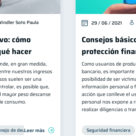
indler Soto Paula
29 / 06 / 2021
vo: cómo
Consejos básic
 qué hacer
protección fina
ende, en gran medida,
Como usuarios de produ
 entre nuestros ingresos
bancario, es importante 
esos suelen ser una
posibilidad de ser victim
ntrolar, es posible que,
información personal o f
 el mayor peso descanse
acción que conlleve el 
de consumo.
personal nos expone a r
realizar diligencias o tr
Leer más
nejo de deudas
Control de deudas
Seguridad financiera