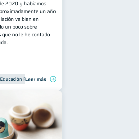
 de 2020 y habíamos
 aproximadamente un año
lación va bien en
do un poco sobre
s que no le he contado
uda.
Leer más
Educación Financiera
Deudas
Organización Financiera