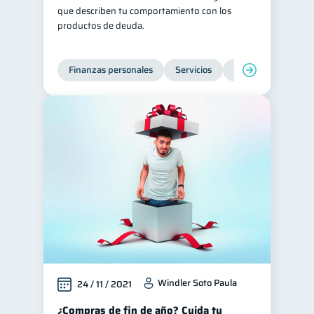
que describen tu comportamiento con los
inversiones
ahorro
1
1
productos de deuda.
Retiro
Doble sueldo
1
1
Gasto responsable
1
Finanzas personales
Servicios
Inclusión financier
información financiera
1
Windler Soto Paula
24 / 11 / 2021
¿Compras de fin de año? Cuida tu