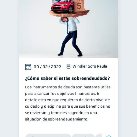
Mipymes
Salud mental
1
1
Finanzas personales
44
Educación financiera
31
Finanzas para jóvenes
30
Control de deudas
30
Finanzas familiares
25
Windler Soto Paula
09 / 02 / 2022
Inclusión financiera
22
Bienestar financiero
¿Cómo saber si estás sobreendeudado?
22
Los instrumentos de deuda son bastante útiles
Finanzas para mujeres
20
para alcanzar tus objetivos financieros. El
Seguridad financiera
13
detalle está en que requieren de cierto nivel de
cuidado y disciplina para que sus beneficios no
Salud financiera
12
se reviertan y termines cayendo en una
Organización Financiera
10
situación de sobreendeudamiento.
Deudas
10
Entidad financiera
8