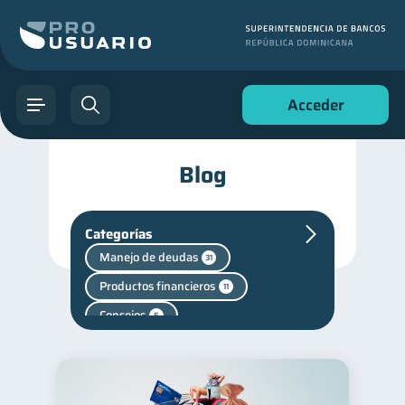
Acceder
Blog
Categorías
Manejo de deudas
31
Productos financieros
11
Consejos
6
Cuenta Abandonada
2
Cuenta Inactiva
1
Finanzas en Pareja
1