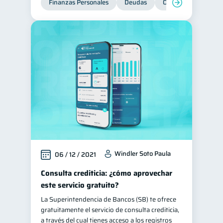
Finanzas Personales
Deudas
Organización Financ
Préstamos
Ahorro
8
8
Tarjeta de crédito
6
Historial crediticio
6
Ciberseguridad
5
Servicios
4
Derechos & Deberes
4
Superintendencia de Bancos
4
Vacaciones
2
Criptomonedas
2
Windler Soto Paula
06 / 12 / 2021
Inversiones
2
Consulta crediticia: ¿cómo aprovechar
Finanzas Personales
1
este servicio gratuito?
Educación Financiera
1
La Superintendencia de Bancos (SB) te ofrece
Fraudes
1
gratuitamente el servicio de consulta crediticia,
a través del cual tienes acceso a los registros
Información financiera
1