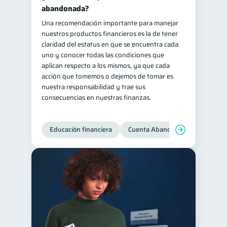
abandonada?
Salud mental
ahorro
1
1
Una recomendación importante para manejar
Retiro
Doble sueldo
1
1
nuestros productos financieros es la de tener
claridad del estatus en que se encuentra cada
Gasto responsable
1
uno y conocer todas las condiciones que
información financiera
1
aplican respecto a los mismos, ya que cada
acción que tomemos o dejemos de tomar es
nuestra responsabilidad y trae sus
consecuencias en nuestras finanzas.
Educación financiera
Cuenta Abandonada
Cuenta