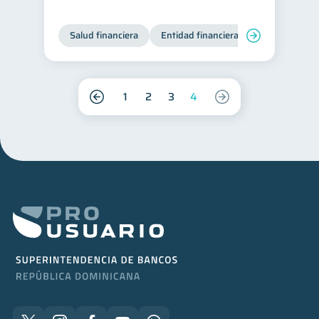
Salud financiera
Entidad financiera
Finanzas per
1
2
3
4