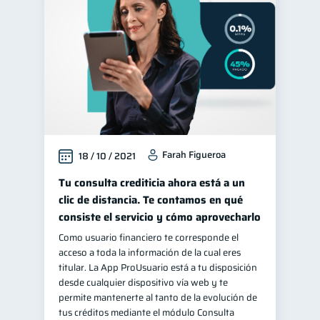
Finanzas personales
44
Educación financiera
31
Finanzas para jóvenes
30
Control de deudas
30
Finanzas familiares
25
Inclusión financiera
22
Farah Figueroa
18 / 10 / 2021
Bienestar financiero
22
Finanzas para mujeres
Tu consulta crediticia ahora está a un
20
clic de distancia. Te contamos en qué
Seguridad financiera
13
consiste el servicio y cómo aprovecharlo
Salud financiera
12
Como usuario financiero te corresponde el
Productos financieros
11
acceso a toda la información de la cual eres
titular. La App ProUsuario está a tu disposición
Organización Financiera
10
desde cualquier dispositivo vía web y te
Deudas
permite mantenerte al tanto de la evolución de
10
tus créditos mediante el módulo Consulta
Entidad financiera
8