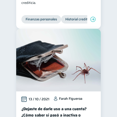
crediticia.
Préstamos
Ahorro
8
8
Tarjeta de crédito
6
Finanzas personales
Historial crediticio
Servicios
Historial crediticio
6
Ciberseguridad
5
Servicios
4
Derechos & Deberes
4
Superintendencia de Bancos
4
Vacaciones
2
Criptomonedas
2
Cuenta Abandonada
2
Inversiones
2
Farah Figueroa
13 / 10 / 2021
Finanzas Personales
1
Educación Financiera
¿Dejaste de darle uso a una cuenta?
1
¿Cómo saber si pasó a inactiva o
Información financiera
1