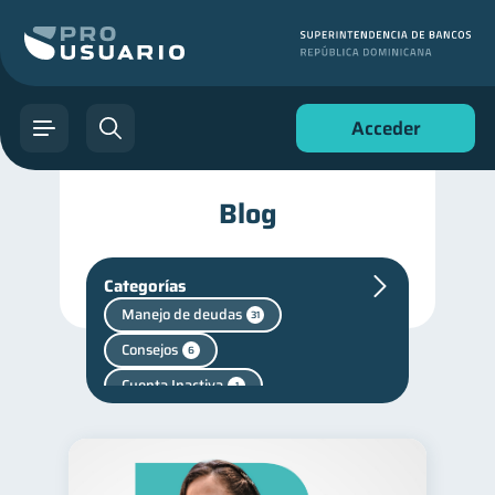
Acceder
Blog
Categorías
Manejo de deudas
31
Consejos
6
Cuenta Inactiva
1
Finanzas en Pareja
1
Fraudes
Mipymes
1
1
inversiones
1