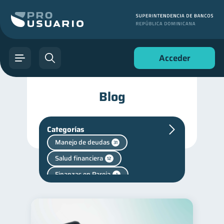
Acceder
Blog
Categorías
Manejo de deudas
31
Salud financiera
12
Finanzas en Pareja
1
Fraudes
inversiones
1
1
Salud mental
1
Finanzas personales
44