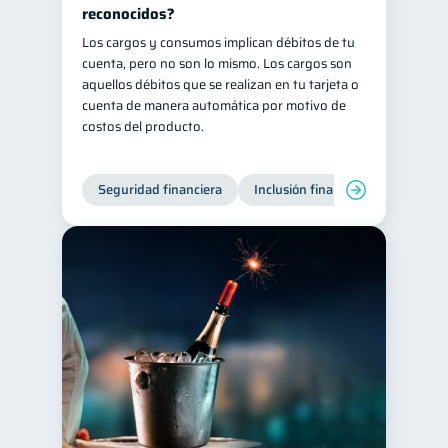
reconocidos?
Información financiera
1
Los cargos y consumos implican débitos de tu
ahorro
Retiro
cuenta, pero no son lo mismo. Los cargos son
1
1
aquellos débitos que se realizan en tu tarjeta o
Doble sueldo
1
cuenta de manera automática por motivo de
Gasto responsable
costos del producto.
1
información financiera
1
Seguridad financiera
Inclusión financiera
Finanza