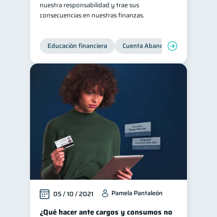
nuestra responsabilidad y trae sus
Tarjeta de crédito
consecuencias en nuestras finanzas.
6
Historial crediticio
6
Ciberseguridad
Educación financiera
Cuenta Abandonada
Cuenta
5
Servicios
4
Derechos & Deberes
4
Superintendencia de Bancos
4
Vacaciones
2
Criptomonedas
2
Cuenta Abandonada
2
Inversiones
2
Cuenta Inactiva
1
Finanzas Personales
1
Pamela Pantaleón
05 / 10 / 2021
Educación Financiera
1
¿Qué hacer ante cargos y consumos no
Mipymes
1