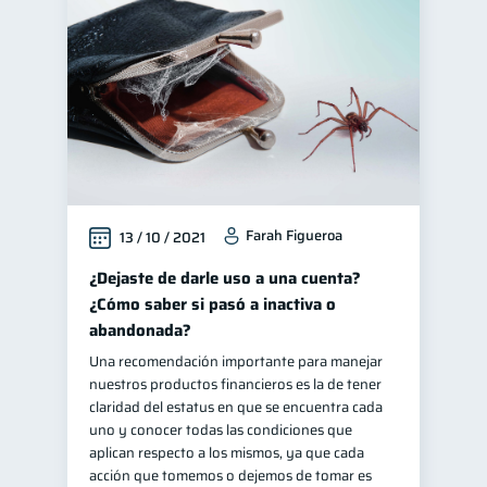
Educación financiera
31
Finanzas para jóvenes
30
Control de deudas
30
Finanzas familiares
25
Inclusión financiera
22
Bienestar financiero
22
Farah Figueroa
13 / 10 / 2021
Finanzas para mujeres
20
Seguridad financiera
¿Dejaste de darle uso a una cuenta?
13
¿Cómo saber si pasó a inactiva o
Productos financieros
11
abandonada?
Organización Financiera
10
Una recomendación importante para manejar
Deudas
10
nuestros productos financieros es la de tener
claridad del estatus en que se encuentra cada
Entidad financiera
8
uno y conocer todas las condiciones que
Préstamos
Ahorro
aplican respecto a los mismos, ya que cada
8
8
acción que tomemos o dejemos de tomar es
Consejos
6