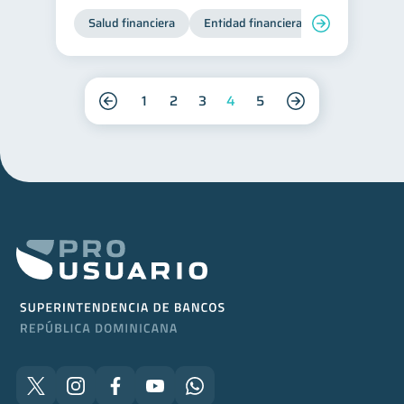
Salud financiera
Entidad financiera
Finanzas per
1
2
3
4
5