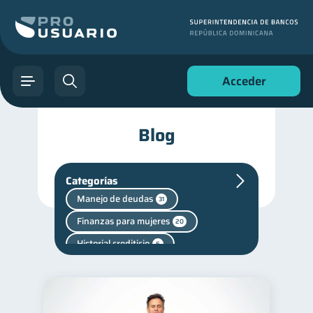
Acceder
Blog
Categorías
Manejo de deudas
31
Finanzas para mujeres
20
Historial crediticio
6
Finanzas personales
44
Educación financiera
31
Finanzas para jóvenes
30