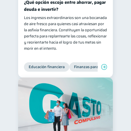
¿Qué opción escojo entre ahorrar, pagar
Salud mental
ahorro
deuda e invertir?
1
1
Los ingresos extraordinarios son una bocanada
Retiro
Doble sueldo
1
1
de aire fresco para quienes casi atraviesan por
Gasto responsable
1
la asfixia financiera. Constituyen la oportunidad
perfecta para replantearte las cosas, reflexionar
información financiera
1
y reorientarte hacia el logro de tus metas sin
morir en el intento.
Educación financiera
Finanzas para jóvenes
Mane