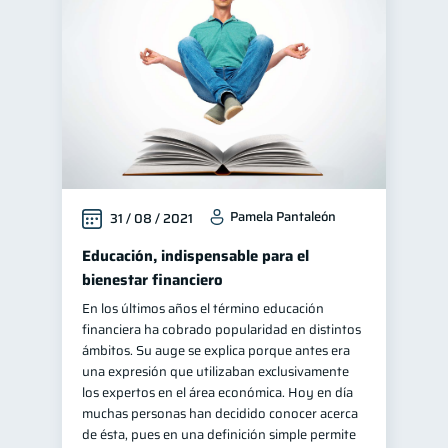
Control de deudas
30
Finanzas familiares
25
Inclusión financiera
22
Bienestar financiero
22
Seguridad financiera
13
Salud financiera
12
Pamela Pantaleón
31 / 08 / 2021
Productos financieros
11
Organización Financiera
Educación, indispensable para el
10
bienestar financiero
Deudas
10
En los últimos años el término educación
Entidad financiera
8
financiera ha cobrado popularidad en distintos
Préstamos
Ahorro
ámbitos. Su auge se explica porque antes era
8
8
una expresión que utilizaban exclusivamente
Consejos
6
los expertos en el área económica. Hoy en día
Tarjeta de crédito
muchas personas han decidido conocer acerca
6
de ésta, pues en una definición simple permite
Ciberseguridad
5