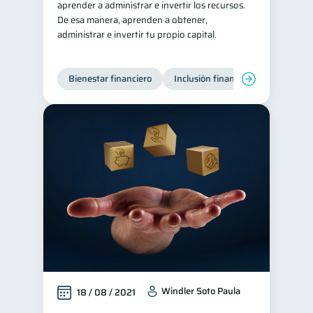
aprender a administrar e invertir los recursos.
De esa manera, aprenden a obtener,
Servicios
4
administrar e invertir tu propio capital.
Derechos & Deberes
4
Superintendencia de Bancos
4
Bienestar financiero
Inclusión financiera
Finanzas
Vacaciones
2
Criptomonedas
2
Cuenta Abandonada
2
Inversiones
2
Cuenta Inactiva
1
Finanzas Personales
1
Finanzas en Pareja
1
Educación Financiera
1
Fraudes
Mipymes
1
1
Información financiera
Windler Soto Paula
1
18 / 08 / 2021
inversiones
1