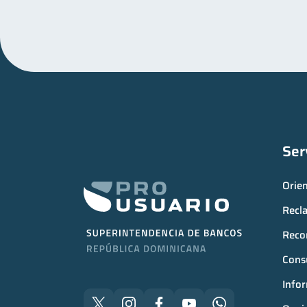
Ser
Orie
Recl
Reco
Consu
Infor