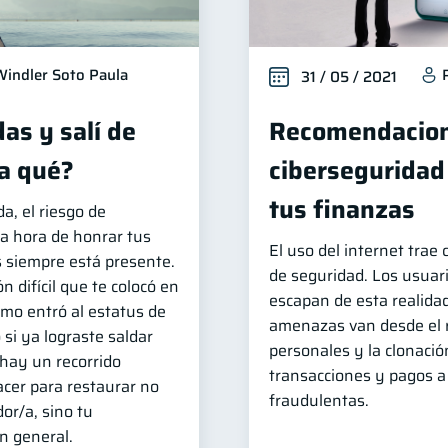
Windler Soto Paula
31 / 05 / 2021
as y salí de
Recomendacion
a qué?
ciberseguridad
tus finanzas
, el riesgo de
la hora de honrar tus
El uso del internet trae
 siempre está presente.
de seguridad. Los usuar
n difícil que te colocó en
escapan de esta realidad
amo entró al estatus de
amenazas van desde el 
 si ya lograste saldar
personales y la clonació
 hay un recorrido
transacciones y pagos a
cer para restaurar no
fraudulentas.
or/a, sino tu
en general.