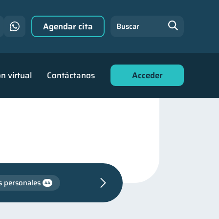
Agendar cita
Buscar
n virtual
Contáctanos
Acceder
s personales
44
familiares
25
ad financiera
13