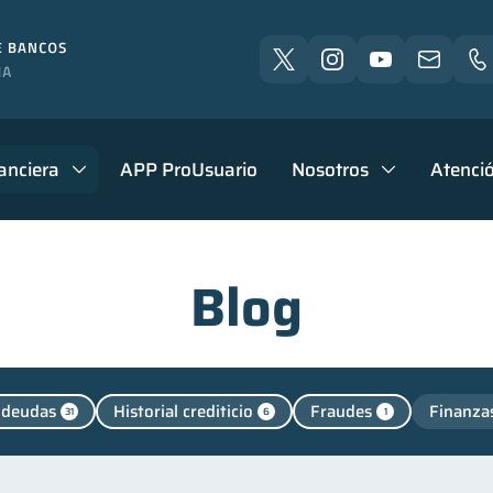
anciera
APP ProUsuario
Nosotros
Atenció
Blog
 deudas
Historial crediticio
Fraudes
Finanza
31
6
1
Finanzas para jóvenes
Control de deudas
Finanzas 
30
30
ienestar financiero
Finanzas para mujeres
Segurid
22
20