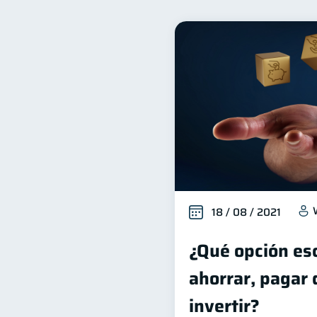
Salud financiera
Produ
12
Entidad financiera
Pr
8
Servicios
Derechos & 
4
Cuenta Abandonada
I
2
Educación Financiera
1
ahorro
Retiro
D
1
1
18 / 08 / 2021
¿Qué opción es
ahorrar, pagar
invertir?