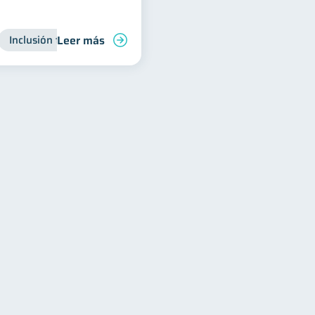
Leer más
Inclusión financiera
Finanzas para jóvenes
Manejo de 