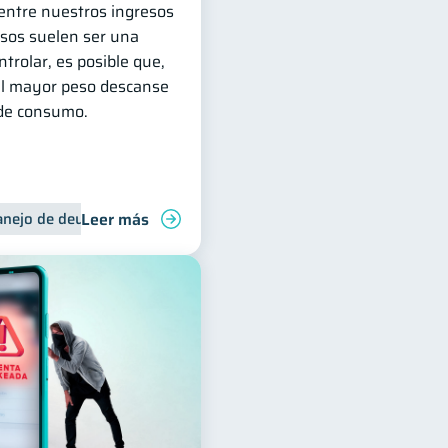
 entre nuestros ingresos
esos suelen ser una
ntrolar, es posible que,
 el mayor peso descanse
 de consumo.
Leer más
liares
nejo de deudas
Control de deudas