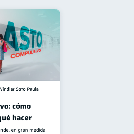
10
Ciberseguridad
6
5
Criptomonedas
2
Finanzas en Pareja
1
Salud mental
1
iera
1
Windler Soto Paula
ivo: cómo
 qué hacer
ende, en gran medida,