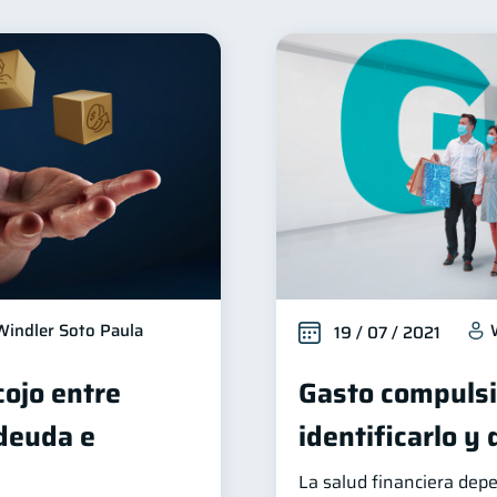
ctos financieros
Organización Financiera
Deudas
11
10
éstamos
Ahorro
Consejos
Tarjeta de crédito
8
8
6
Deberes
Superintendencia de Bancos
Vacaciones
4
4
2
nversiones
Cuenta Inactiva
Finanzas Personales
2
1
1
Mipymes
Información financiera
inversiones
1
1
1
oble sueldo
Gasto responsable
información financ
1
1
Windler Soto Paula
19 / 07 / 2021
cojo entre
Gasto compuls
 deuda e
identificarlo y
La salud financiera dep