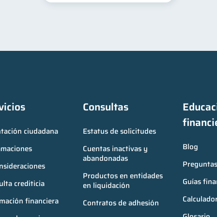
vicios
Consultas
Educaci
financi
ntación ciudadana
Estatus de solicitudes
Blog
amaciones
Cuentas inactivas y 
abandonadas
Preguntas
nsideraciones
Productos en entidades 
Guías fina
lta crediticia
en liquidación
Calculador
mación financiera
Contratos de adhesión
Glosario