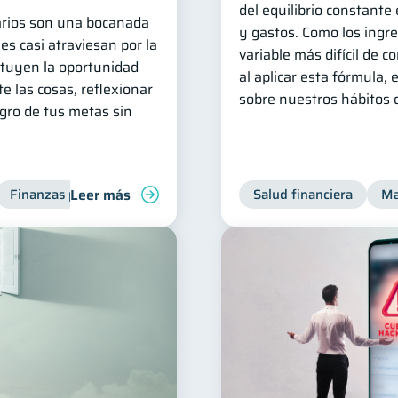
del equilibrio constante
arios son una bocanada
y gastos. Como los ingr
es casi atraviesan por la
variable más difícil de co
tituyen la oportunidad
al aplicar esta fórmula,
e las cosas, reflexionar
sobre nuestros hábitos
ogro de tus metas sin
Leer más
Finanzas para jóvenes
Manejo de deudas
Salud financiera
Finanzas fami
Ma